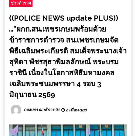
ข่าวตำรวจ
((POLICE NEWS update PLUS))
…”ผกก.สน.เพชรเกษมพร้อมด้วย
ข้าราชการตำรวจ สน.เพชรเกษมจัด
พิธีเฉลิมพระเกียรติ สมเด็จพระนางเจ้า
สุทิดา พัชรสุธาพิมลลักษณ์ พระบรม
ราชินี เนื่องในโอกาสพิธีมหามงคล
เฉลิมพระชนมพรรษา 4 รอบ 3
มิถุนายน 2569
กองบรรณาธิการ 01
2 เดือน ago