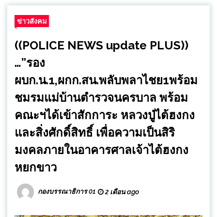
ข่าวสังคม
((POLICE NEWS update PLUS))
…”รอง
ผบก.น.1,ผกก.สน.พลับพลาไชย1พร้อม
ชมรมแม่บ้านตำรวจนครบาล พร้อม
คณะฯได้เข้าสักการะ หลวงปู่ไต้ฮงกง
และสิ่งศักดิ์สิทธิ์ เพื่อความเป็นสิริ
มงคลภายในอาคารศาลเจ้าไต้ฮงกง
หยกขาว
กองบรรณาธิการ 01
2 เดือน ago