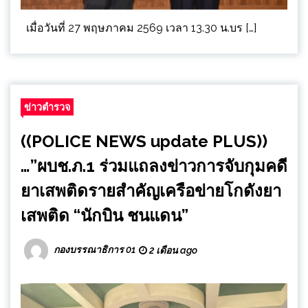
เมื่อวันที่ 27 พฤษภาคม 2569 เวลา 13.30 น.บร […]
ข่าวตำรวจ
((POLICE NEWS update PLUS))
…”ผบช.ภ.1 ร่วมแถลงข่าวการจับกุมคดี
ยาเสพติดรายสำคัญเครือข่ายโกดังยา
เสพติด “นักบิน ชนแดน”
กองบรรณาธิการ 01
2 เดือน ago