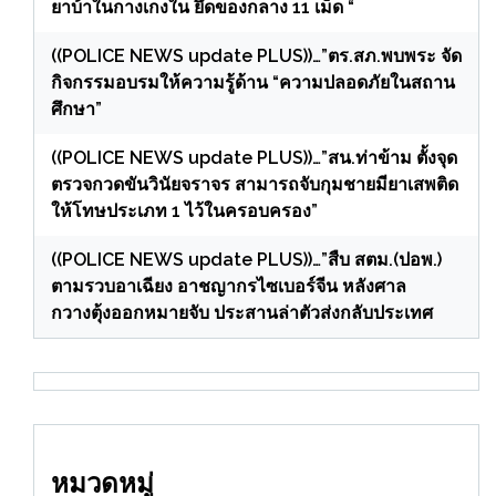
ยาบ้าในกางเกงใน ยึดของกลาง 11 เม็ด “
((POLICE NEWS update PLUS))…”ตร.สภ.พบพระ จัด
กิจกรรมอบรมให้ความรู้ด้าน “ความปลอดภัยในสถาน
ศึกษา”
((POLICE NEWS update PLUS))…”สน.ท่าข้าม ตั้งจุด
ตรวจกวดขันวินัยจราจร สามารถจับกุมชายมียาเสพติด
ให้โทษประเภท 1 ไว้ในครอบครอง”
((POLICE NEWS update PLUS))…”สืบ สตม.(ปอพ.)
ตามรวบอาเฉียง อาชญากรไซเบอร์จีน หลังศาล
กวางตุ้งออกหมายจับ ประสานล่าตัวส่งกลับประเทศ
หมวดหมู่