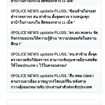
ยาบ้าในกางเกงใน ยึดของกลาง 11 เม็ด “
((POLICE NEWS update PLUS))…”ซ้อนท้ายไม่รอด!
ตำรวจจราจร สน.ท่าข้าม ตั้งจุดตรวจ รวบหนุ่มซุก
ยาบ้าในกางเกงใน ยึดของกลาง 11 เม็ด “
((POLICE NEWS update PLUS))…”ตร.สภ.พบพระ จัด
กิจกรรมอบรมให้ความรู้ด้าน “ความปลอดภัยในสถาน
ศึกษา”
((POLICE NEWS update PLUS))…”สน.ท่าข้าม ตั้งจุด
ตรวจกวดขันวินัยจราจร สามารถจับกุมชายมียาเสพติด
ให้โทษประเภท 1 ไว้ในครอบครอง”
((POLICE NEWS update PLUS))…”สืบ สตม.(ปอพ.)
ตามรวบอาเฉียง อาชญากรไซเบอร์จีน หลังศาล
กวางตุ้งออกหมายจับ ประสานล่าตัวส่งกลับประเทศ