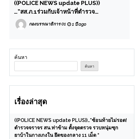
((POLICE NEWS update PLUS))
…”สส.ภ.1ร่วมกับเจ้าหน้าที่ตำรวจ
ศปอส.ตร.ภ.8.และเจ้าหน้าที่ตำรวจ กก.สส.2
กองบรรณาธิการ 01
1 ปี ago
บก.สส.ภ.8 ได้เข้าจับกุมผู้ต้องหาในข้อหาจัด
ให้มีการเล่น หรือทำอุบายล่อ ช่วยประกาศ
โฆษณาหรือชักชวนโดยทางตรงหรือทางอ้อม
ให้ผู้อื่นเข้าเล่นหรือเข้าพนันในการเล่นซึ่งมิได้
ค้นหา
รับอนุญาต
ค้นหา
เรื่องล่าสุด
((POLICE NEWS update PLUS))…”ซ้อนท้ายไม่รอด!
ตำรวจจราจร สน.ท่าข้าม ตั้งจุดตรวจ รวบหนุ่มซุก
ยาบ้าในกางเกงใน ยึดของกลาง 11 เม็ด “