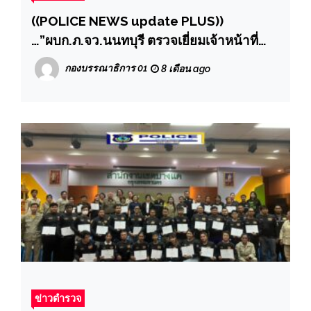
((POLICE NEWS update PLUS))
…”ผบก.ภ.จว.นนทบุรี ตรวจเยี่ยมเจ้าหน้าที่
ตำรวจ สภ.ปากเกร็ด ปฎิบัติหน้าที่ จังหวัดเรือ
กองบรรณาธิการ 01
8 เดือน ago
ยนต์หลวง 904 และที่พักเขตพระราชฐาน
ข่าวตำรวจ