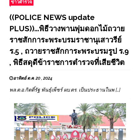
ข่าวตำรวจ
((POLICE NEWS update
PLUS))...พิธีวางพานพุ่มดอกไม้ถวาย
ราชสักการะพระบรมราชานุเสาวรีย์
ร.5 , ถวายราชสักการะพระบรมรูป ร.9
, พิธีสดุดีข้าราชการตำรวจที่เสียชีวิต
อาทิตย์ ต.ค. 20 , 2024
พล.ต.อ.กิตติ์รัฐ พันธุ์เพ็ชร์ ผบ.ตร. เป็นประธานในพ […]