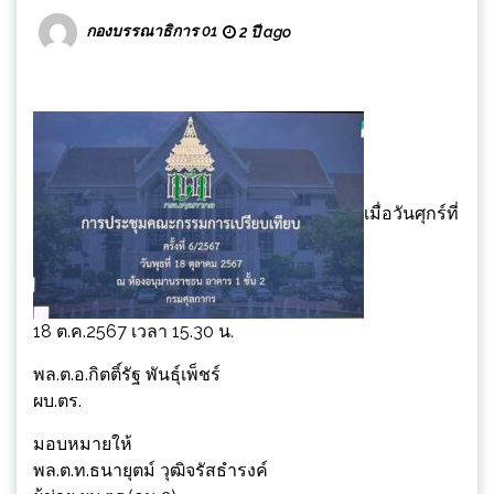
กองบรรณาธิการ 01
2 ปี ago
เมื่อวันศุกร์ที่
18 ต.ค.2567 เวลา 15.30 น.
พล.ต.อ.กิตติ์รัฐ พันธุ์เพ็ชร์
ผบ.ตร.
มอบหมายให้
พล.ต.ท.ธนายุตม์ วุฒิจรัสธำรงค์