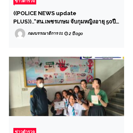
ข่าวตำรวจ
((POLICE NEWS update
PLUS))..”สน.เพชรเกษม จับกุมหญิงอายุ 50ปี
ข้อหา “ร่วมกันฉ้อโกงโดยการแสดงตนเป็น
กองบรรณาธิการ 01
2 ปี ago
บุคคลอื่น”
ข่าวตำรวจ