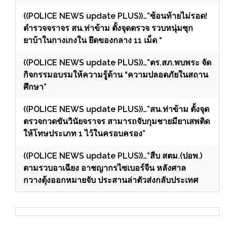
((POLICE NEWS update PLUS))…”ซ้อนท้ายไม่รอด!
ตำรวจจราจร สน.ท่าข้าม ตั้งจุดตรวจ รวบหนุ่มซุก
ยาบ้าในกางเกงใน ยึดของกลาง 11 เม็ด “
((POLICE NEWS update PLUS))…”ตร.สภ.พบพระ จัด
กิจกรรมอบรมให้ความรู้ด้าน “ความปลอดภัยในสถาน
ศึกษา”
((POLICE NEWS update PLUS))…”สน.ท่าข้าม ตั้งจุด
ตรวจกวดขันวินัยจราจร สามารถจับกุมชายมียาเสพติด
ให้โทษประเภท 1 ไว้ในครอบครอง”
((POLICE NEWS update PLUS))…”สืบ สตม.(ปอพ.)
ตามรวบอาเฉียง อาชญากรไซเบอร์จีน หลังศาล
กวางตุ้งออกหมายจับ ประสานล่าตัวส่งกลับประเทศ