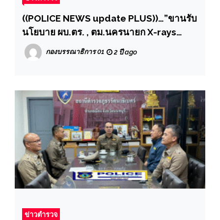
((POLICE NEWS update PLUS))…”ขานรับ
นโยบาย ผบ.ตร. , ตม.นครนายก X-rays
ตรวจสอบและสร้างความเชื่อมั่น คนต่างด้าว
กองบรรณาธิการ 01
2 ปี ago
สัญชาติจีน ในพื้นที่ฯ
ข่าวตำรวจ