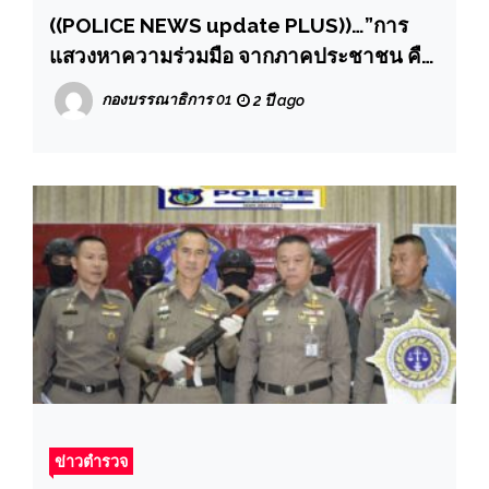
((POLICE NEWS update PLUS))…”การ
แสวงหาความร่วมมือ จากภาคประชาชน คือ
หนึ่งในมาตรการป้องกันอาชญากรรม
กองบรรณาธิการ 01
2 ปี ago
ข่าวตำรวจ