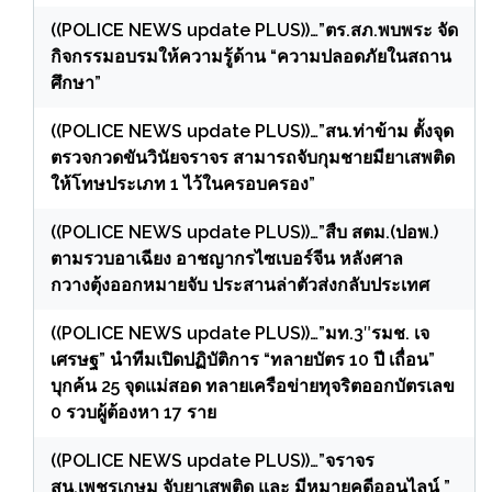
((POLICE NEWS update PLUS))…”ตร.สภ.พบพระ จัด
กิจกรรมอบรมให้ความรู้ด้าน “ความปลอดภัยในสถาน
ศึกษา”
((POLICE NEWS update PLUS))…”สน.ท่าข้าม ตั้งจุด
ตรวจกวดขันวินัยจราจร สามารถจับกุมชายมียาเสพติด
ให้โทษประเภท 1 ไว้ในครอบครอง”
((POLICE NEWS update PLUS))…”สืบ สตม.(ปอพ.)
ตามรวบอาเฉียง อาชญากรไซเบอร์จีน หลังศาล
กวางตุ้งออกหมายจับ ประสานล่าตัวส่งกลับประเทศ
((POLICE NEWS update PLUS))…”มท.3″รมช. เจ
เศรษฐ” นำทีมเปิดปฏิบัติการ “ทลายบัตร 10 ปี เถื่อน”
บุกค้น 25 จุดแม่สอด ทลายเครือข่ายทุจริตออกบัตรเลข
0 รวบผู้ต้องหา 17 ราย
((POLICE NEWS update PLUS))…”จราจร
สน.เพชรเกษม จับยาเสพติด และ มีหมายคดีออนไลน์ ”