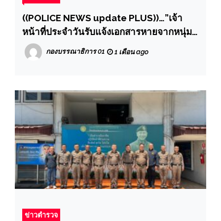
((POLICE NEWS update PLUS))…”เจ้า
หน้าที่ประจำวันรับแจ้งเอกสารหายจากหนุ่ม
พบพิรุธตรวจเช็คเจอหมายลักรถจักรยานยนต์
กองบรรณาธิการ 01
1 เดือน ago
มาจากอุบลฝ่ายสืบสวนขยายผลติดตามรถคืน
ผู้เสียหาย ผู้กำกับตบรางวัลทันที“
ข่าวตำรวจ