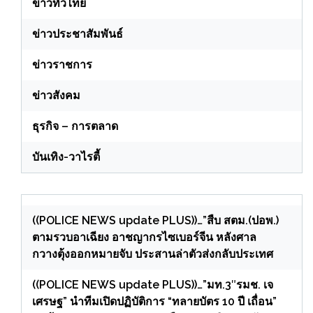
ข่าวทั่วไทย
ข่าวประชาสัมพันธ์
ข่าวราชการ
ข่าวสังคม
ธุรกิจ – การตลาด
บันเทิง-วาไรตี้
((POLICE NEWS update PLUS))…”สืบ สตม.(ปอพ.)
ตามรวบอาเฉียง อาชญากรไซเบอร์จีน หลังศาล
กวางตุ้งออกหมายจับ ประสานล่าตัวส่งกลับประเทศ
((POLICE NEWS update PLUS))…”มท.3″รมช. เจ
เศรษฐ” นำทีมเปิดปฏิบัติการ “ทลายบัตร 10 ปี เถื่อน”