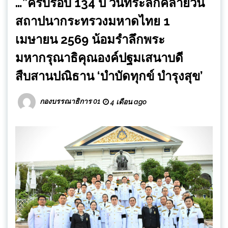
…”ครบรอบ 134 ปี วันที่ระลึกคล้ายวัน
สถาปนากระทรวงมหาดไทย 1
เมษายน 2569 น้อมรำลึกพระ
มหากรุณาธิคุณองค์ปฐมเสนาบดี
สืบสานปณิธาน ‘บำบัดทุกข์ บำรุงสุข’
กองบรรณาธิการ 01
4 เดือน ago