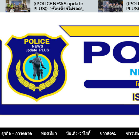
((POLICE NEWS update
((POLICE NEW
PLUS))…”ซ้อนท้ายไม่รอด!
PLUS))…”ตร.สภ.
ตำรวจจราจร สน.ท่าข้าม ตั้ง
กิจกรรมอบรมให้ค
จุดตรวจ รวบหนุ่มซุกยาบ้าใน
“ความปลอดภัย
กางเกงใน ยึดของกลาง 11
ศึกษา”
เม็ด “
 SiamDailyOnline , p
ธุรกิจ – การตลาด
ท่องเที่ยว
บันเทิง-วาไรตี้
ข่าวสังคม
ข่าวปร