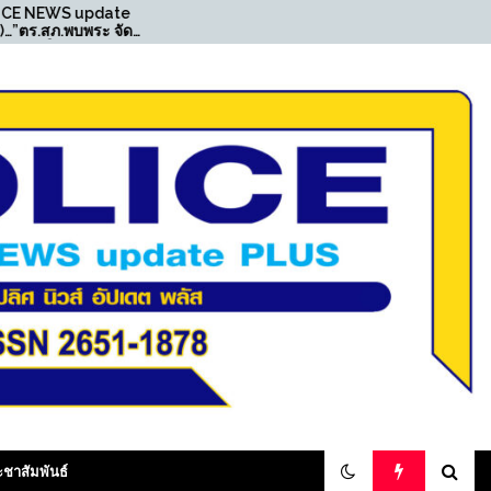
S update
((POLICE NEWS update
พบพระ จัด
PLUS))…”สน.ท่าข้าม ตั้งจุด
วามรู้ด้าน
ตรวจกวดขันวินัยจราจร
ในสถาน
สามารถจับกุมชายมียาเสพติด
ให้โทษประเภท 1 ไว้ในครอบ
ครอง”
olicenewsupdateplus
ะชาสัมพันธ์