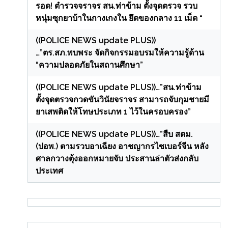
รอด! ตำรวจจราจร สน.ท่าข้าม ตั้งจุดตรวจ รวบ
หนุ่มซุกยาบ้าในกางเกงใน ยึดของกลาง 11 เม็ด “
((POLICE NEWS update PLUS))
…”ตร.สภ.พบพระ จัดกิจกรรมอบรมให้ความรู้ด้าน
“ความปลอดภัยในสถานศึกษา”
((POLICE NEWS update PLUS))…”สน.ท่าข้าม
ตั้งจุดตรวจกวดขันวินัยจราจร สามารถจับกุมชายมี
ยาเสพติดให้โทษประเภท 1 ไว้ในครอบครอง”
((POLICE NEWS update PLUS))…”สืบ สตม.
(ปอพ.) ตามรวบอาเฉียง อาชญากรไซเบอร์จีน หลัง
ศาลกวางตุ้งออกหมายจับ ประสานล่าตัวส่งกลับ
ประเทศ