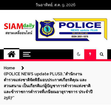
Skip
วันอาทิตย์, ส.ค. 9, 2026
to
content
สยามเดลี่ออนไลน์ 
SiamDailyOnline 
Home
policenewsupdatep
((POLICE NEWS update PLUS))..”สำนักงาน
ตำรวจแห่งชาติจัดพิธีมอบประกาศเกียรติคุณ และ
สวนสนาม เป็นเกียรติแก่ผู้บัญชาการตำรวจแห่งชาติ
และข้าราชการตำรวจที่เกษียณอายุราชการ ประจำปี
2567″