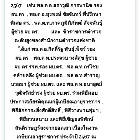
2567 เช่น พล.ต.อ.สราวุฒิ การพานิช รอง
ผบ.ตร. , พล.ต.อ.สุรพงษ์ ชัยจันทร์ ที่ปรึกษา
พิเศษ ตร. , พล.ต.ท.ภาคภูมิภิภัทฒ์ สัจจพันธุ์
ผู้ช่วย ผบ.ตร. และ ข้าราชการตำรวจ
ระดับสูงของสำนักงานตำรวจแห่งชาติ
ได้แก่ พล.ต.อ.กิตติ์รัฐ พันธุ์เพ็ชร์ รอง
ผบ.ตร. พล.ต.ท.ประจวบ วงศ์สุข ผู้ช่วย
ผบ.ตร.รรท.รอง ผบ.ตร. , พล.ต.ท.กรไชย
คล้ายคลึง ผู้ช่วย ผบ.ตร. , พล.ต.ท.สำราญ
นวลมา ผู้ช่วย ผบ.ตร. และ พล.ต.ท.ธนายุตม์
วุฒิจรัสธำรง ผู้ช่วย ผบ.ตร. ร่วมพิธีมอบ
ประกาศเกียรติคุณแก่ผู้เกษียณอายุราชการ ,
พิธีสักการะสิ่งศักดิ์สิทธิ์ , พิธีวางพานพุ่มฯ ,
พิธีสวนสนาม และพิธีเชิญธงพิทักษ์
สันติราษฎร์ลงจากยอดเสา เนื่องในงาน
เกษียณอายุราชการ ประจำปี 2567 ณ