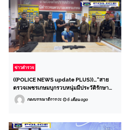
ข่าวตำรวจ
((POLICE NEWS update PLUS))…”สาย
ตรวจเพชรเกษมบุกรวบหนุ่มมีประวัติรักษา
อาการเครียด หลังพกปืนขู่เพื่อนบ้าน เรื่องที่
กองบรรณาธิการ 01
6 เดือน ago
จอดรถ ผกก.กลัวเหตุบานปลาย สั่งยึดอาวุธปืน
แจ้งปกครองพิจารณาถอนใบอนุญาต ตาม
นโยบายทันที”