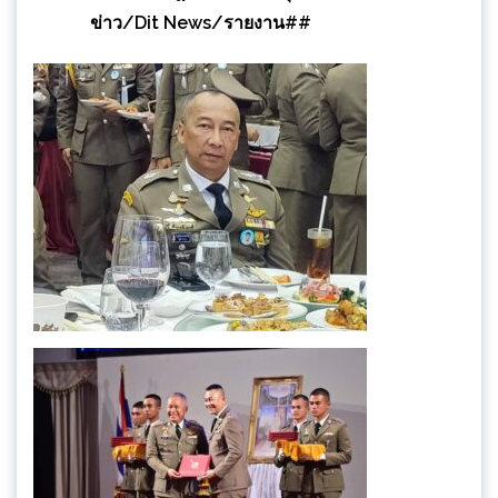
ข่าว/Dit News/รายงาน##