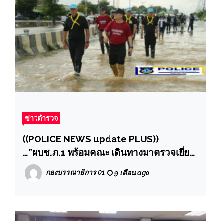
ข่าวตำรวจ
((POLICE NEWS update PLUS))
…”ผบช.ภ.1 พร้อมคณะ เดินทางมาตรวจเยี่ยม
และมอบสิ่งของช่วยเหลือประชาชนในพื้นที่
กองบรรณาธิการ 01
9 เดือน ago
อ.ผักไห่ จว.พระนครศรีอยุธยาและในพื้นที่
สภ.ป่าโมก จว.อ่างทอง