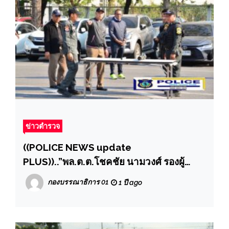
ข่าวตำรวจ
((POLICE NEWS update
PLUS))..”พล.ต.ต.โชคชัย นามวงศ์ รองผู้
บัญชาการตำรวจภูธรภาค 1 จัดฝึกซ้อมหน่วย
กองบรรณาธิการ 01
1 ปี ago
หลักสูตรยุทธวิธีดีดีเพื่อความปลอดภัยแก่
ประชาชนและสังคม.””