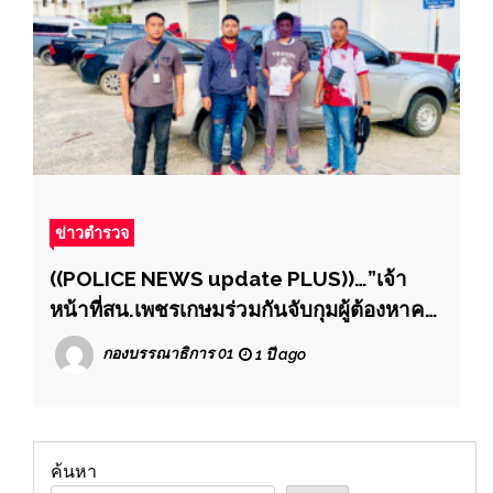
ข่าวตำรวจ
((POLICE NEWS update PLUS))…”เจ้า
หน้าที่สน.เพชรเกษมร่วมกันจับกุมผู้ต้องหาคดี
นำเข้าสู่ระบบคอมพิวเตอร์ซึ่งข้อมูล
กองบรรณาธิการ 01
1 ปี ago
คอมพิวเตอร์ปลอม(บัญชีม้า)”
ค้นหา