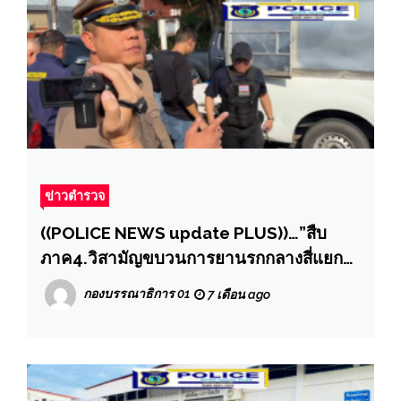
ข่าวตำรวจ
((POLICE NEWS update PLUS))…”สืบ
ภาค4.วิสามัญขบวนการยานรกกลางสี่แยก
หนองคาย ตร.ไล่ล่าสกัดจับกระบะขนยานรก
กองบรรณาธิการ 01
7 เดือน ago
คนร้ายฮึดสู้ถูกวิสามัญดับ 1 ยึดยาบ้าล็อตมหึ
มา 6 ล้านเม็ด