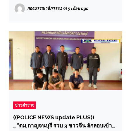
พร้อมกล่าวคำปฏิญาณ-อุดมคติตำรวจ-ตรวจ
กองบรรณาธิการ 01
5 เดือน ago
การแต่งเครื่องแบบ ทรงผม เข้มงวดกวดขัน
กำชับและกำกับดูแลการปฏิบัติให้เป็นไปตาม
ระเบียบ ตร.
ข่าวตำรวจ
((POLICE NEWS update PLUS))
…”ตม.กาญจนบุรี รวบ 3 ชาวจีน ลักลอบเข้า