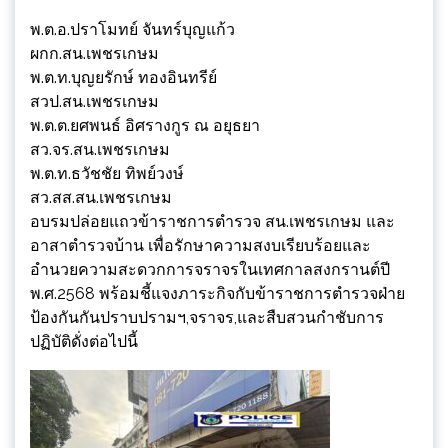
พ.ต.อ.ปราโมทย์ จันทร์บุญแก้ว
ผกก.สน.เพชรเกษม
พ.ต.ท.บุญยรักษ์ ทองอินทรีย์
สวป.สน.เพชรเกษม
พ.ต.ต.ยศพนธ์ อิศรางกูร ณ อยุธยา
สว.จร.สน.เพชรเกษม
พ.ต.ท.ธวัชชัย ทิพย์วงษ์
สว.สส.สน.เพชรเกษม
อบรมปล่อยแถวข้าราชการตำรวจ สน.เพชรเกษม และ
อาสาตำรวจบ้าน เพื่อรักษาความสงบเรียบร้อยและ
อำนวยความสะดวกการจราจรในเทศกาลสงกรานต์ปี
พ.ศ.2568 พร้อมชี้แจงภาระกิจกับข้าราชการตำรวจฝ่าย
ป้องกันกันปราบปรามฯ,จราจร,และสืบสวนกำชับการ
ปฏิบัติดั่งต่อไปนี้