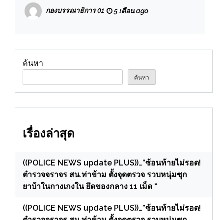
เมืองผิดกฎหมาย ซ่อนตัวรีสอร์ทกลางเมือง
กองบรรณาธิการ 01
5 เดือน ago
ค้นหา
ค้นหา
เรื่องล่าสุด
((POLICE NEWS update PLUS))…”ซ้อนท้ายไม่รอด!
ตำรวจจราจร สน.ท่าข้าม ตั้งจุดตรวจ รวบหนุ่มซุก
ยาบ้าในกางเกงใน ยึดของกลาง 11 เม็ด “
((POLICE NEWS update PLUS))…”ซ้อนท้ายไม่รอด!
ตำรวจจราจร สน.ท่าข้าม ตั้งจุดตรวจ รวบหนุ่มซุก