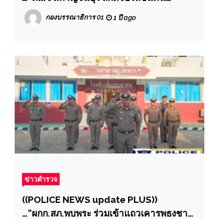
ต่างด้าวผิดกฎหมาย เขตพื้นที่อ.สังขละบุรี
กองบรรณาธิการ 01
1 ปี ago
จว.กาญจนบุรี
ข่าวตำรวจ
((POLICE NEWS update PLUS))
…”ผกก.สภ.พบพระ ร่วมเข้าแถวเคารพธงชาติ