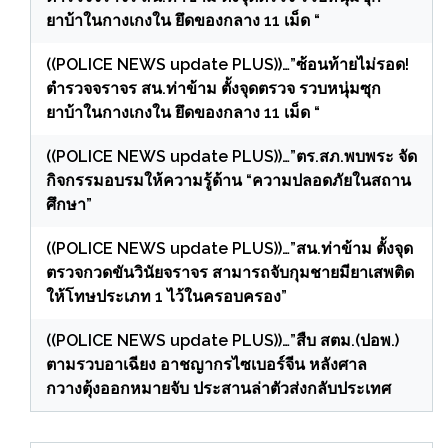
ยาบ้าในกางเกงใน ยึดของกลาง 11 เม็ด “
((POLICE NEWS update PLUS))…”ซ้อนท้ายไม่รอด!
ตำรวจจราจร สน.ท่าข้าม ตั้งจุดตรวจ รวบหนุ่มซุก
ยาบ้าในกางเกงใน ยึดของกลาง 11 เม็ด “
((POLICE NEWS update PLUS))…”ตร.สภ.พบพระ จัด
กิจกรรมอบรมให้ความรู้ด้าน “ความปลอดภัยในสถาน
ศึกษา”
((POLICE NEWS update PLUS))…”สน.ท่าข้าม ตั้งจุด
ตรวจกวดขันวินัยจราจร สามารถจับกุมชายมียาเสพติด
ให้โทษประเภท 1 ไว้ในครอบครอง”
((POLICE NEWS update PLUS))…”สืบ สตม.(ปอพ.)
ตามรวบอาเฉียง อาชญากรไซเบอร์จีน หลังศาล
กวางตุ้งออกหมายจับ ประสานล่าตัวส่งกลับประเทศ