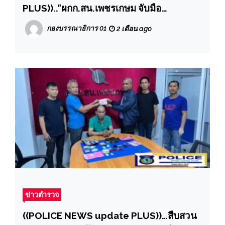
PLUS))..”ผกก.สน.เพชรเกษม จับมือ
รร.ปัญญาวรคุณ ให้ความรู้พิษภัยของยาเสพ
กองบรรณาธิการ 01
2 เดือน ago
ติดให้โทษ เนื่องในวันงดสูบบุหรี่โลก 31
พฤษภาคม“
ข่าวตำรวจ
((POLICE NEWS update PLUS))…สืบสวน