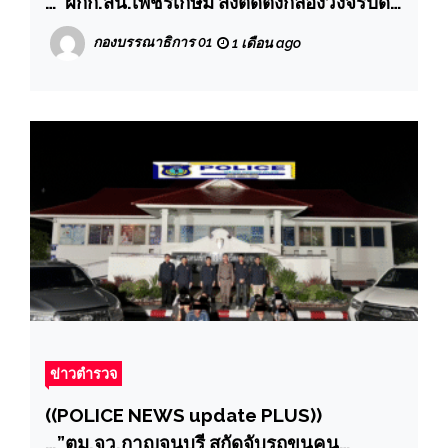
…”ผกก.สน.เพชรเกษม สั่งติดตั้งกล้องวงจรปิด
เพิ่มซุ่มดูแกงค์ลักรถจักรยานยนต์สุดท้าย รวบ
กองบรรณาธิการ 01
1 เดือน ago
ได้ยกแก้งค์ขยายผลก่อเหตุโชกโชน ทั้งฝั่ง
ธนบุรีและนนทบุรีพบของกลางจำนวนมาก”
ข่าวตำรวจ
((POLICE NEWS update PLUS))
…”ตม.จว.กาญจนบุรี สกัดจับรถขนคน