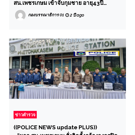
สน.เพชรเกษม เข้าจับกุมชาย อายุ43ปี
จำหน่ายยาเสพติดให้โทษประเภท 1 เมทแอ
กองบรรณาธิการ 01
2 ปี ago
มเฟตามีน (ยาไอซ์)พร้อมอาวุธปืน
ข่าวตำรวจ
((POLICE NEWS update PLUS))