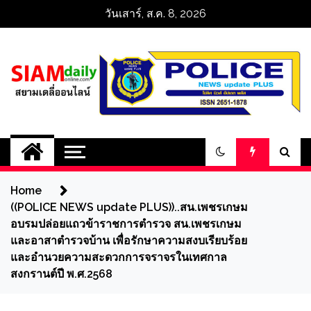
Skip
วันเสาร์, ส.ค. 8, 2026
to
content
สยามเดลี่ออนไลน์ 
SiamDailyOnline 
Home
policenewsupdatep
((POLICE NEWS update PLUS))..สน.เพชรเกษม
อบรมปล่อยแถวข้าราชการตำรวจ สน.เพชรเกษม
และอาสาตำรวจบ้าน เพื่อรักษาความสงบเรียบร้อย
และอำนวยความสะดวกการจราจรในเทศกาล
สงกรานต์ปี พ.ศ.2568