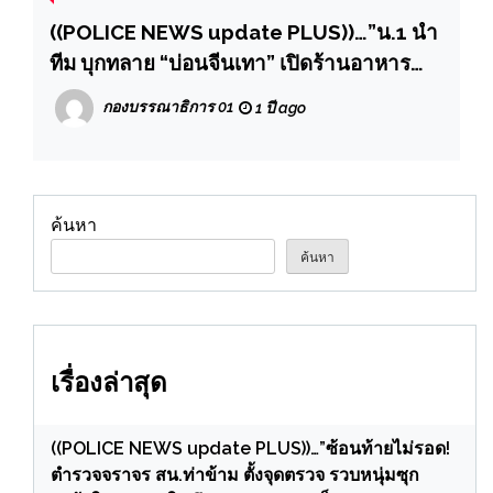
((POLICE NEWS update PLUS))…”น.1 นำ
ทีม บุกทลาย “บ่อนจีนเทา” เปิดร้านอาหาร
บังหน้าจ้างหญิงไทยดูแล ตรวจยึดเงินหลาย
กองบรรณาธิการ 01
1 ปี ago
สกุลรวมกว่า 6 ล้าน”
ค้นหา
ค้นหา
เรื่องล่าสุด
((POLICE NEWS update PLUS))…”ซ้อนท้ายไม่รอด!
ตำรวจจราจร สน.ท่าข้าม ตั้งจุดตรวจ รวบหนุ่มซุก