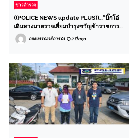
ข่าวตำรวจ
((POLICE NEWS update PLUS))…”บิ๊กโอ๋
เดินทางมาตรวจเยี่ยมบำรุงขวัญข้าราชการ
ตำรวจที่ “สภ.บึงนาราง” โดยได้มอบถุงบำรุง
กองบรรณาธิการ 01
2 ปี ago
ขวัญ ของ ตร. เพื่อบำรุงขวัญและกำลังใจ ใน
การนี้ได้มอบพระพุทธรูปหลวงพ่อวัดไร่ขิง และ
พระปางเปิดโลก หลวงปู่หมุน เพื่อเป็นเครื่องยึด
เหนี่ยวจิตใจ