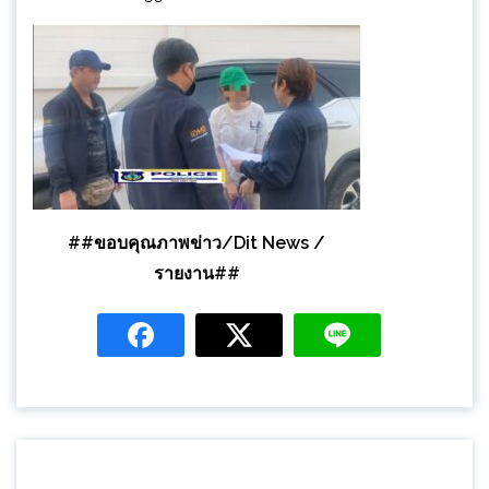
##ขอบคุณภาพข่าว/Dit News /
รายงาน##