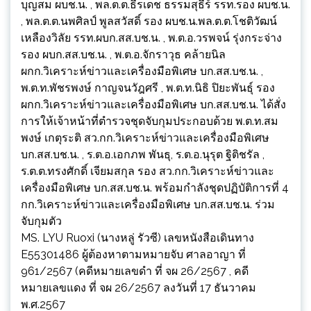
บุญสม ผบช.น. , พล.ต.ต.ธีรเดช ธรรมสุธีร์ รรท.รอง ผบช.น.
, พล.ต.ต.นพศิลป์ พูลสวัสดิ์ รอง ผบช.น.พล.ต.ต.โชติวัฒน์
เหลืองวิลัย รรท.ผบก.สส.บช.น. , พ.ต.อ.วรพจน์ รุ่งกระจ่าง
รอง ผบก.สส.บช.น. , พ.ต.อ.จักราวุธ คล้ายนิล
ผกก.วิเคราะห์ข่าวและเครื่องมือพิเศษ บก.สส.บช.น. ,
พ.ต.ท.พัชรพงษ์ กาญจนวัฎศรี , พ.ต.ท.นิธิ ปิยะพันธุ์ รอง
ผกก.วิเคราะห์ข่าวและเครื่องมือพิเศษ บก.สส.บช.น. ได้สั่ง
การให้เจ้าหน้าที่ตำรวจชุดจับกุมประกอบด้วย พ.ต.ท.สม
พงษ์ เกตุระติ สว.กก.วิเคราะห์ข่าวและเครื่องมือพิเศษ
บก.สส.บช.น. , ร.ต.อ.เอกภพ พันธุ, ร.ต.อ.นุรุต ฐิติชรัล ,
ร.ต.ต.ทรงศักดิ์ เจียมสกุล รอง สว.กก.วิเคราะห์ข่าวและ
เครื่องมือพิเศษ บก.สส.บช.น. พร้อมกำลังชุดปฏิบัติการที่ 4
กก.วิเคราะห์ข่าวและเครื่องมือพิเศษ บก.สส.บช.น. ร่วม
จับกุมตัว
MS. LYU Ruoxi (นางหลู่ รัวซี) เลขหนังสือเดินทาง
E55301486 ผู้ต้องหาตามหมายจับ ศาลอาญา ที่
961/2567 (คดีหมายเลขดำ ที่ จผ 26/2567 , คดี
หมายเลขแดง ที่ จผ 26/2567 ลงวันที่ 17 ธันวาคม
พ.ศ.2567