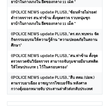
ยาบ้าในกางเกงใน ยึดของกลาง 11 เม็ด “
((POLICE NEWS update PLUS))…”ซ้อนท้ายไม่รอด!
ตำรวจจราจร สน.ท่าข้าม ตั้งจุดตรวจ รวบหนุ่มซุก
ยาบ้าในกางเกงใน ยึดของกลาง 11 เม็ด “
((POLICE NEWS update PLUS))…”ตร.สภ.พบพระ จัด
กิจกรรมอบรมให้ความรู้ด้าน “ความปลอดภัยในสถาน
ศึกษา”
((POLICE NEWS update PLUS))…”สน.ท่าข้าม ตั้งจุด
ตรวจกวดขันวินัยจราจร สามารถจับกุมชายมียาเสพติด
ให้โทษประเภท 1 ไว้ในครอบครอง”
((POLICE NEWS update PLUS))…”สืบ สตม.(ปอพ.)
ตามรวบอาเฉียง อาชญากรไซเบอร์จีน หลังศาล
กวางตุ้งออกหมายจับ ประสานล่าตัวส่งกลับประเทศ