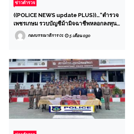
ข่าวตำรวจ
((POLICE NEWS update PLUS))…”ตำรวจ
เพชรเกษม รวบบัญชีม้ามิจฉาชีพหลอกลงทุน
ออนไลน์ กดไลท์กดแชร์ได้ผลกำไรสูง สูญเงิน
กองบรรณาธิการ 01
5 เดือน ago
กว่า 3 แสน บาท.