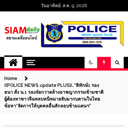
Skip
วันอาทิตย์, ส.ค. 9, 2026
to
content
สยามเดลี่ออนไลน์ 
SiamDailyOnline 
Home
policenewsupdatep
((POLICE NEWS update PLUS))…”พิทักษ์1 รอง
ธนา สั่ง น.1 รองจ๋อกวาดล้างอาชญากรรมข้ามชาติ
ผู้ต้องหาชาวจีนหลบหนีหมายจับมากบดานในไทย
ข้อหา”จัดการให้บุคคลอื่นลักลอบข้ามแดนฯ”