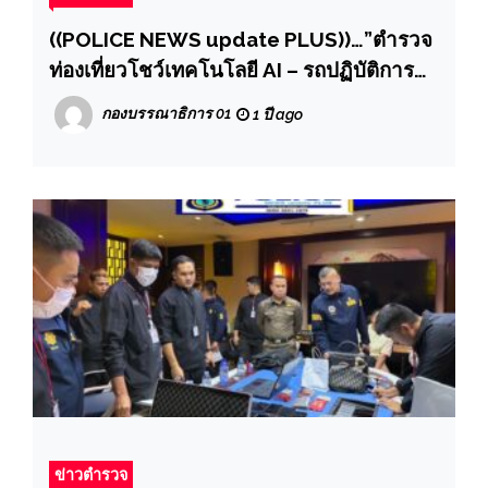
((POLICE NEWS update PLUS))…”ตำรวจ
ท่องเที่ยวโชว์เทคโนโลยี AI – รถปฏิบัติการ
อัจฉริยะ ต้อนรับคณะทูต 27 ประเทศ
กองบรรณาธิการ 01
1 ปี ago
ข่าวตำรวจ