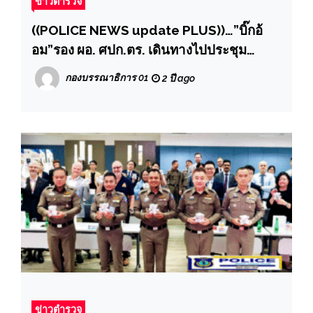
ข่าวตำรวจ
((POLICE NEWS update PLUS))…”บิ๊กอ้
อม”รอง ผอ. ศปก.ตร. เดินทางไปประชุม
ติดตามขับเคลื่อนและมอบนโยบายการปฏิบัติ
กองบรรณาธิการ 01
2 ปี ago
งาน และรับฟังปัญหา ข้อขัดข้อง ข้อเสนอแนะ
ในการปฏิบัติงานของ ศปก.หน่วย ที่ สภ.นิคม
พัฒนา ภ.จว.ระยอง
ข่าวตำรวจ