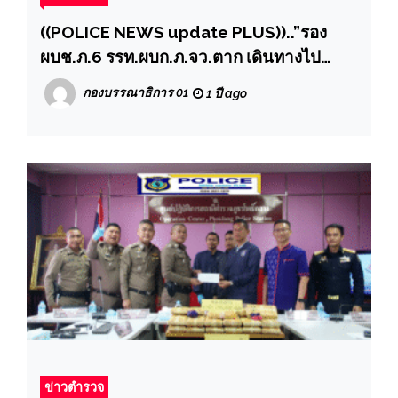
((POLICE NEWS update PLUS))..”รอง
ผบช.ภ.6 รรท.ผบก.ภ.จว.ตาก เดินทางไป
ตรวจเยี่ยมด่านตรวจป้องกันปราบปรามยา
กองบรรณาธิการ 01
1 ปี ago
เสพติดและสิ่งผิดกฎหมายห้วยยะอุ สภ.พะวอ “
ข่าวตำรวจ