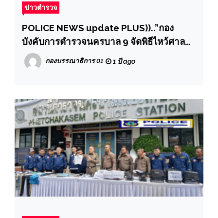
ข่าวตำรวจ
POLICE NEWS update PLUS))..”กอง
บังคับการตำรวจนครบาล 9 จัดพิธีไหว้ศาล
และทำบุญเลี้ยงพระ”
กองบรรณาธิการ 01
1 ปี ago