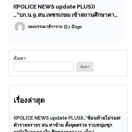
((POLICE NEWS update PLUS))
…”บก.น.9.สน.เพชรเกษม เข้าสถานศึกษาตาม
โครงการโรงเรียนสีขาว“รู้ทันภัย รู้ทันตัว รู้จัก
กองบรรณาธิการ 01
1 ปี ago
ป้องกัน” ยาเสพติดและบุหรี่ไฟฟ้า
ค้นหา
ค้นหา
เรื่องล่าสุด
((POLICE NEWS update PLUS))…”ซ้อนท้ายไม่รอด!
ตำรวจจราจร สน.ท่าข้าม ตั้งจุดตรวจ รวบหนุ่มซุก