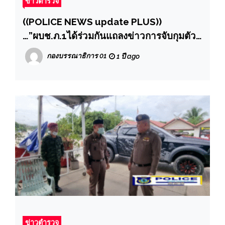
ข่าวตำรวจ
((POLICE NEWS update PLUS))
…”ผบช.ภ.1ได้ร่วมกันแถลงข่าวการจับกุมตัวผู้
ต้องหาร่วมกันกันพยายามฆ่าเจ้าพนักงานซึ่ง
กองบรรณาธิการ 01
1 ปี ago
กระทำการตามหน้าที่ มีอาวุธปืนและเครื่อง
กระสุนปืนไว้ในครองครองโดยไม่ได้รับ
อนุญาต และพาอาวุธปืนไปในเมือง หมู่บ้าน
ทางสาธารณะ โดยไม่มีเหตุอันควร”
ข่าวตำรวจ