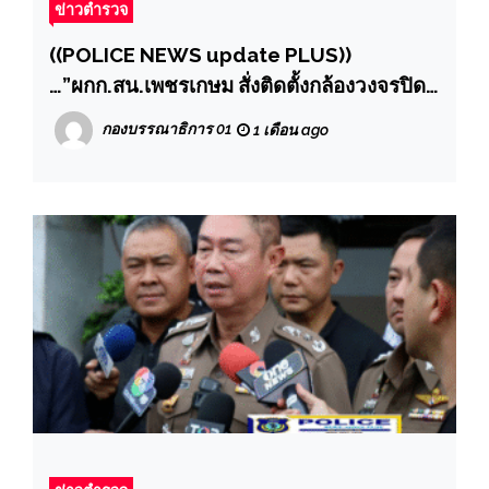
ข่าวตำรวจ
((POLICE NEWS update PLUS))
…”ผกก.สน.เพชรเกษม สั่งติดตั้งกล้องวงจรปิด
เพิ่มซุ่มดูแกงค์ลักรถจักรยานยนต์สุดท้าย รวบ
กองบรรณาธิการ 01
1 เดือน ago
ได้ยกแก้งค์ขยายผลก่อเหตุโชกโชน ทั้งฝั่ง
ธนบุรีและนนทบุรีพบของกลางจำนวนมาก”