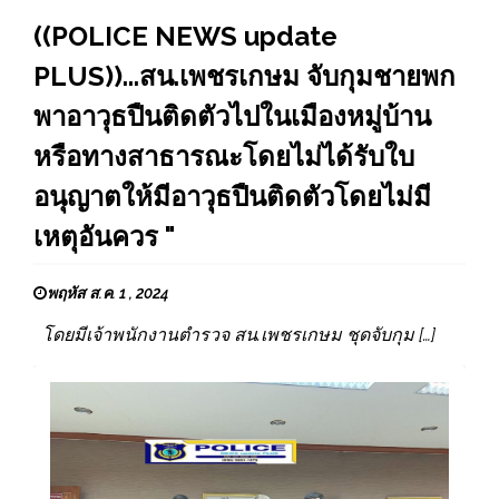
((POLICE NEWS update
PLUS))...สน.เพชรเกษม จับกุมชายพก
พาอาวุธปืนติดตัวไปในเมืองหมู่บ้าน
หรือทางสาธารณะโดยไม่ได้รับใบ
อนุญาตให้มีอาวุธปืนติดตัวโดยไม่มี
เหตุอันควร "
พฤหัส ส.ค. 1 , 2024
โดยมีเจ้าพนักงานตำรวจ สน.เพชรเกษม ชุดจับกุม […]