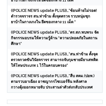
ยาบ้าในกางเกงใน ยึดของกลาง 11 เม็ด “
((POLICE NEWS update PLUS))…”ซ้อนท้ายไม่รอด!
ตำรวจจราจร สน.ท่าข้าม ตั้งจุดตรวจ รวบหนุ่มซุก
ยาบ้าในกางเกงใน ยึดของกลาง 11 เม็ด “
((POLICE NEWS update PLUS))…”ตร.สภ.พบพระ จัด
กิจกรรมอบรมให้ความรู้ด้าน “ความปลอดภัยในสถาน
ศึกษา”
((POLICE NEWS update PLUS))…”สน.ท่าข้าม ตั้งจุด
ตรวจกวดขันวินัยจราจร สามารถจับกุมชายมียาเสพติด
ให้โทษประเภท 1 ไว้ในครอบครอง”
((POLICE NEWS update PLUS))…”สืบ สตม.(ปอพ.)
ตามรวบอาเฉียง อาชญากรไซเบอร์จีน หลังศาล
กวางตุ้งออกหมายจับ ประสานล่าตัวส่งกลับประเทศ