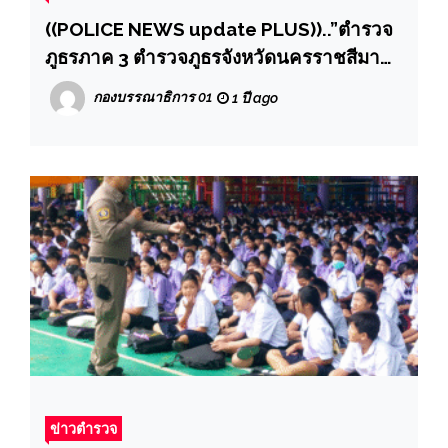
((POLICE NEWS update PLUS))..”ตำรวจ
ภูธรภาค 3 ตำรวจภูธรจังหวัดนครราชสีมา
แถลงผลการสืบสวนจับกุมคดียาเสพติด ตรวจ
กองบรรณาธิการ 01
1 ปี ago
ยึดยาบ้า จำนวน 198,000 เม็ด
ข่าวตำรวจ