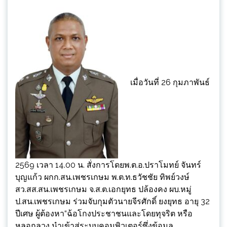
เมื่อวันที่ 26 กุมภาพันธ์
2569 เวลา 14.00 น. สั่งการโดยพ.ต.อ.ปราโมทย์ จันทร์
บุญแก้ว ผกก.สน.เพชรเกษม พ.ต.ท.ธวัชชัย ทิพย์วงษ์
สว.สส.สน.เพชรเกษม จ.ส.ต.เอกยุทธ ปล้องคง ผบ.หมู่
ป.สน.เพชรเกษม ร่วมจับกุมตัวนายจีรศักดิ์ ยงยุทธ อายุ 32
ปีเศษ ผู้ต้องหา“ฉ้อโกงประชาชนและโดยทุจริต หรือ
หลอกลวง นำเข้าสู่ระบบคอมพิวเตอร์ซึ่งข้อมูล