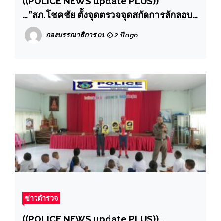
((POLICE NEWS update PLUS))
…”สภ.โชคชัย ตั้งจุดตรวจจุดสกัดการลักลอบ
ลำเลียงยาเสพติดและตรวจจับยาบ้าหลายพัน
กองบรรณาธิการ 01
2 ปี ago
เม็ด พร้อมอาวุธสงคราม ระเบิด ปืน
ข่าวตำรวจ
((POLICE NEWS update PLUS))…