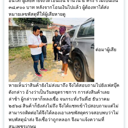
อนไล) ผู้เสียหายจึงได้โอนเงิน จำนวน ๔ ครั้ง รวมเป็นเงิน
๓๘,๙๐๐ บาท หลังจากโอนเงินไปแล้ว ผู้ต้องหาได้ส่ง
หมายเลขพัสดุที่ให้ผู้เสียหายดู
ต่อมาผู้เสีย
หายเห็นว่าสินค้ายังไม่ส่งมาถึง จึงได้สอบถามไปยังเฟสบุ๊ค
ดังกล่าว อ้างว่าเป็นวันหยุดราชการ การส่งสินค้าเลย
ล่าช้า ผู้กล่าวหาก็หลงเชื่อ จนกระทั่งวันที่๕ ธันวาคม
๒๕๖๘ สินค้าก็ยังส่งไม่ถึง จึงได้แชทเข้าไปสอบถามแต่ไม่
สามารถติดต่อได้จึงได้ลองเอาเลขพัสดุตรวจสอบพบว่าไม่
พบพัสดุนำส่ง จึงเชื่อว่าถูกหลอก จึงมาแจ้งความที่
สน.เพชรเกษม