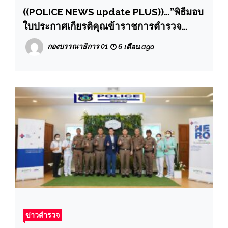
((POLICE NEWS update PLUS))…”พิธีมอบ
ใบประกาศเกียรติคุณข้าราชการตำรวจ
ปฏิบัติหน้าที่ดีเด่น ของตำรวจในสังกัด ภ.1
กองบรรณาธิการ 01
6 เดือน ago
ข่าวตำรวจ