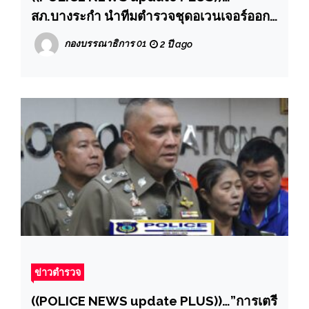
สภ.บางระกำ นำทีมตำรวจชุดอเวนเจอร์ออก
ให้ความรู้ตามโครงการฝึกอบรมแผนเผชิญ
กองบรรณาธิการ 01
2 ปี ago
เหตุ (หนี-ซ่อน-สู้)
ข่าวตำรวจ
((POLICE NEWS update PLUS))…”การเตรี