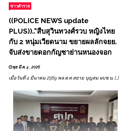
ข่าวตำรวจ
((POLICE NEWS update
PLUS)).."สืบสุวินทวงศ์รวบ หญิงไทย
กับ 2 หนุ่มเวียดนาม ขยายผลลักจยย.
จับส่งขายดอกกัญชาย่านหนองจอก
พุธ มี.ค. 4 , 2026
เมื่อวันที่ 4 มีนาคม 2569 พล.ต.ท.สยาม บุญสม ผบช.น. […]