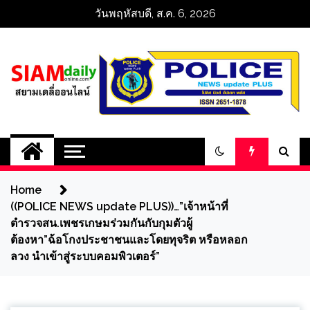
Skip
วันพฤหัสบดี, ส.ค. 6, 2026
to
content
สยามเดลี่ออนไลน์ 
SiamDailyOnline 
Home
policenewsupdatep
((POLICE NEWS update PLUS))…”เจ้าหน้าที่
ตำรวจสน.เพชรเกษมร่วมกันกับกุมตัวผู้
ต้องหา”ฉ้อโกงประชาชนและโดยทุจริต หรือหลอก
ลวง นำเข้าสู่ระบบคอมพิวเตอร์”