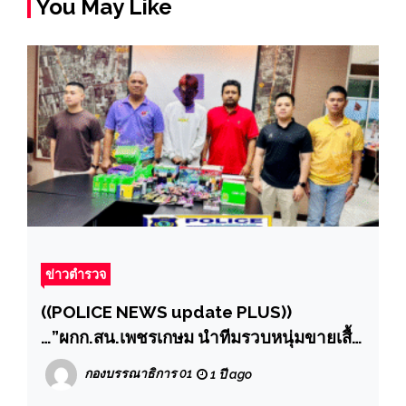
You May Like
ข่าวตำรวจ
((POLICE NEWS update PLUS))
…”ผกก.สน.เพชรเกษม นำทีมรวบหนุ่มขายเสื้อ
วินเทจบังหน้า ลอบขายบุหรี่ไฟฟ้าทาง
กองบรรณาธิการ 01
1 ปี ago
ออนไลน์ ซุกของไว้บนกล่องลังมอไซค์