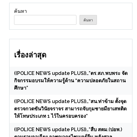
ค้นหา
ค้นหา
เรื่องล่าสุด
((POLICE NEWS update PLUS))…”ตร.สภ.พบพระ จัด
กิจกรรมอบรมให้ความรู้ด้าน “ความปลอดภัยในสถาน
ศึกษา”
((POLICE NEWS update PLUS))…”สน.ท่าข้าม ตั้งจุด
ตรวจกวดขันวินัยจราจร สามารถจับกุมชายมียาเสพติด
ให้โทษประเภท 1 ไว้ในครอบครอง”
((POLICE NEWS update PLUS))…”สืบ สตม.(ปอพ.)
ตามรวบอาเฉียง อาชญากรไซเบอร์จีน หลังศาล