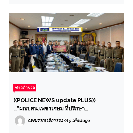
ข่าวตำรวจ
((POLICE NEWS update PLUS))
…”ผกก.สน.เพชรเกษม ที่ปรึกษา
กต.ตร.สน.เพชรเกษม และข้าราชการตำรวจ
กองบรรณาธิการ 01
9 เดือน ago
สน.เพชรเกษม ร่วมประชุม