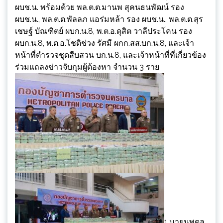
ผบช.น. พร้อมด้วย พล.ต.ต.มานพ สุคนธนพัฒน์ รอง
ผบช.น., พล.ต.ต.พัลลภ แอร่มหล้า รอง ผบช.น., พล.ต.ต.สุร
เชษฐ์ บัณฑิตย์ ผบก.น.8, พ.ต.อ.ดุสิต วาลีประโคน รอง
ผบก.น.8, พ.ต.อ.โชติช่วง รัศมี ผกก.สส.บก.น.8, และเจ้า
หน้าที่ตำรวจชุดสืบสวน บก.น.8, และเจ้าหน้าที่ที่เกี่ยวข้อง
ร่วมแถลงข่าวจับกุมผู้ต้องหา จำนวน 3 ราย
1.นายนพดล