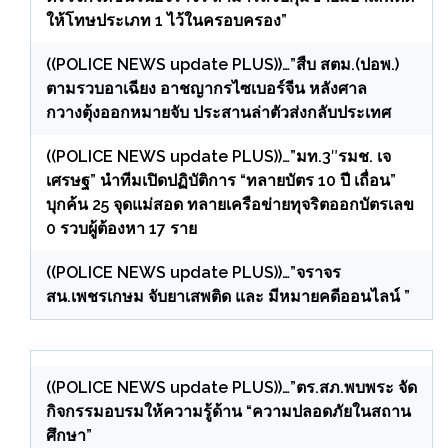
ให้โทษประเภท 1 ไว้ในครอบครอง”
((POLICE NEWS update PLUS))…”สืบ สตม.(ปอพ.)
ตามรวบอาเฉียง อาชญากรไซเบอร์จีน หลังศาล
กวางตุ้งออกหมายจับ ประสานล่าตัวส่งกลับประเทศ
((POLICE NEWS update PLUS))…”มท.3″รมช. เจ
เศรษฐ” นำทีมเปิดปฏิบัติการ “ทลายบัตร 10 ปี เถื่อน”
บุกค้น 25 จุดแม่สอด ทลายเครือข่ายทุจริตออกบัตรเลข
0 รวบผู้ต้องหา 17 ราย
((POLICE NEWS update PLUS))…”จราจร
สน.เพชรเกษม จับยาเสพติด และ มีหมายคดีออนไลน์ ”
((POLICE NEWS update PLUS))…”ตร.สภ.พบพระ จัด
กิจกรรมอบรมให้ความรู้ด้าน “ความปลอดภัยในสถาน
ศึกษา”