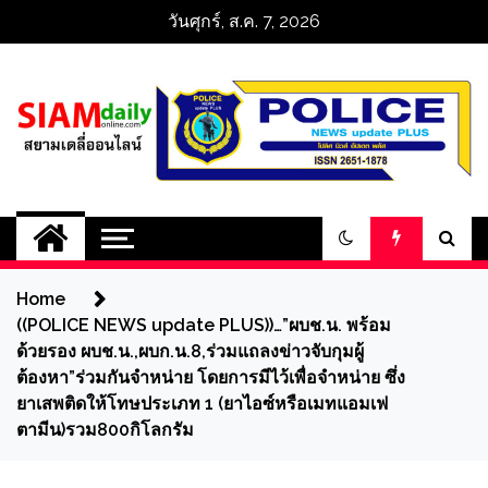
Skip
วันศุกร์, ส.ค. 7, 2026
to
content
สยามเดลี่ออนไลน์ 
SiamDailyOnline 
Home
policenewsupdatep
((POLICE NEWS update PLUS))…”ผบช.น. พร้อม
ด้วยรอง ผบช.น.,ผบก.น.8,ร่วมแถลงข่าวจับกุมผู้
ต้องหา”ร่วมกันจำหน่าย โดยการมีไว้เพื่อจำหน่าย ซึ่ง
ยาเสพติดให้โทษประเภท 1 (ยาไอซ์หรือเมทแอมเฟ
ตามีน)รวม800กิโลกรัม