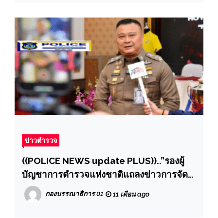
กต.ตร.สน.เพชรเกษม ครั้งที่ 5/2568
ข่าวตำรวจ
((POLICE NEWS update PLUS))..”รองผู้
บัญชาการตำรวจแห่งชาติแถลงข่าวการจัด
แข่งขันกีฬารักบี้ฟุตบอลประเพณีระหว่าง
กองบรรณาธิการ 01
11 เดือน ago
ตำรวจไทย – มาเลเซีย ชิงถ้วยรุจิรวงศ์ ครั้งที่
36 ประจำปี 2568″