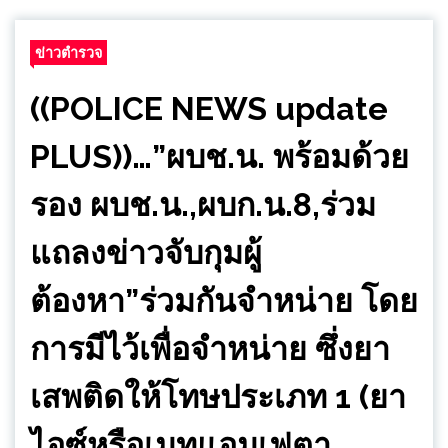
ข่าวตำรวจ
((POLICE NEWS update
PLUS))…”ผบช.น. พร้อมด้วย
รอง ผบช.น.,ผบก.น.8,ร่วม
แถลงข่าวจับกุมผู้
ต้องหา”ร่วมกันจำหน่าย โดย
การมีไว้เพื่อจำหน่าย ซึ่งยา
เสพติดให้โทษประเภท 1 (ยา
ไอซ์หรือเมทแอมเฟตา