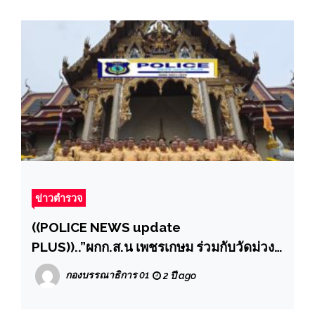
ข่าวตำรวจ
((POLICE NEWS update
PLUS))..”ผกก.ส.น เพชรเกษม ร่วมกับวัดม่วง
จัดกิจกรรมสวดเจริญพระพุทธมนต์เพื่อถวาย
กองบรรณาธิการ 01
2 ปี ago
พระพรชัยมงคลเนื่องในโอกาสพระราชพิธี
มหามงคลเฉลิมพระชนมพรรษา 6 รอบ