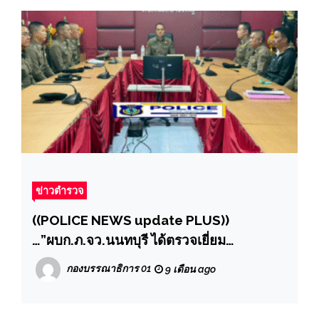
ในสังคมและประเทศชาติ”
ข่าวตำรวจ
((POLICE NEWS update PLUS))
…”ผบก.ภ.จว.นนทบุรี ได้ตรวจเยี่ยม
สภ.บางใหญ่ ได้พบผกก.สภ.บางใหญ่พร้อม
กองบรรณาธิการ 01
9 เดือน ago
ด้วยข้าราชการตำรวจ สภ.บางใหญ่