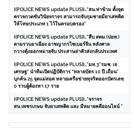
((POLICE NEWS update PLUS))…”สน.ท่าข้าม ตั้งจุด
ตรวจกวดขันวินัยจราจร สามารถจับกุมชายมียาเสพติด
ให้โทษประเภท 1 ไว้ในครอบครอง”
((POLICE NEWS update PLUS))…”สืบ สตม.(ปอพ.)
ตามรวบอาเฉียง อาชญากรไซเบอร์จีน หลังศาล
กวางตุ้งออกหมายจับ ประสานล่าตัวส่งกลับประเทศ
((POLICE NEWS update PLUS))…”มท.3″รมช. เจ
เศรษฐ” นำทีมเปิดปฏิบัติการ “ทลายบัตร 10 ปี เถื่อน”
บุกค้น 25 จุดแม่สอด ทลายเครือข่ายทุจริตออกบัตรเลข
0 รวบผู้ต้องหา 17 ราย
((POLICE NEWS update PLUS))…”จราจร
สน.เพชรเกษม จับยาเสพติด และ มีหมายคดีออนไลน์ ”