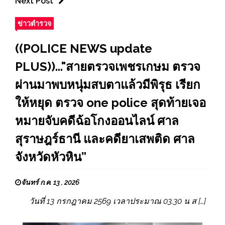
Next Post
ข่าวตำรวจ
((POLICE NEWS update
PLUS))..."สายตรวจเพชรเกษม ตรวจ
ผ่านมาพบหนุ่มสบตาแล้วมีพิรุธ เรียก
ให้หยุด ตรวจ one police สุดท้ายเจอ
หมายจับคดีฉ้อโกงออนไลน์ ศาล
สุราษฎร์ธานี และคดียาเสพติด ศาล
จังหวัดหัวหิน”
จันทร์ ก.ค. 13 , 2026
วันที่ 13 กรกฎาคม 2569 เวลาประมาณ 03.30 น ส […]