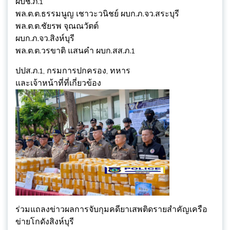
ผบช.ภ.1
พล.ต.ต.ธรรมนูญ เชาวะวนิชย์ ผบก.ภ.จว.สระบุรี
พล.ต.ต.ชัยรพ จุณณวัตต์
ผบก.ภ.จว.สิงห์บุรี
พล.ต.ต.วรขาติ แสนคำ ผบก.สส.ภ.1
ปปส.ภ.1, กรมการปกครอง, ทหาร
และเจ้าหน้าที่ที่เกี่ยวข้อง
ร่วมแถลงข่าวผลการจับกุมคดียาเสพติดรายสำคัญเครือ
ข่ายโกดังสิงห์บุรี