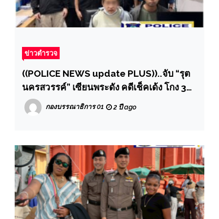
ข่าวตำรวจ
((POLICE NEWS update PLUS))..จับ “รุต
นครสวรรค์” เซียนพระดัง คดีเช็คเด้ง โกง 380
ล้าน ลวงปล่อยพระเก๊
กองบรรณาธิการ 01
2 ปี ago