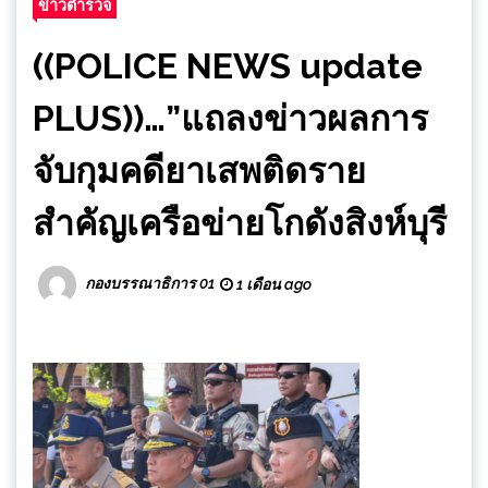
ข่าวตำรวจ
((POLICE NEWS update
PLUS))…”แถลงข่าวผลการ
จับกุมคดียาเสพติดราย
สำคัญเครือข่ายโกดังสิงห์บุรี
กองบรรณาธิการ 01
1 เดือน ago