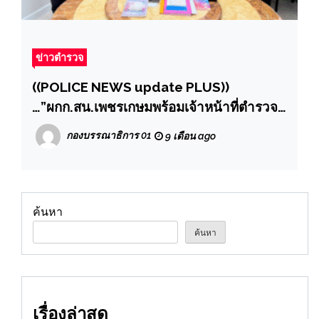
ข่าวตำรวจ
((POLICE NEWS update PLUS))
…”ผกก.สน.เพชรเกษมพร้อมเจ้าหน้าที่ตำรวจ
สืบสวนได้ร่วมกันขยายผลเพื่อตัดวงจรเครือ
กองบรรณาธิการ 01
9 เดือน ago
ข่ายScammer รวบเมียจีนเทา หัวหน้าแก๊ง
คอลฯ เงินหมุนเวียน 128 ล้านบาท
ค้นหา
ค้นหา
เรื่องล่าสุด