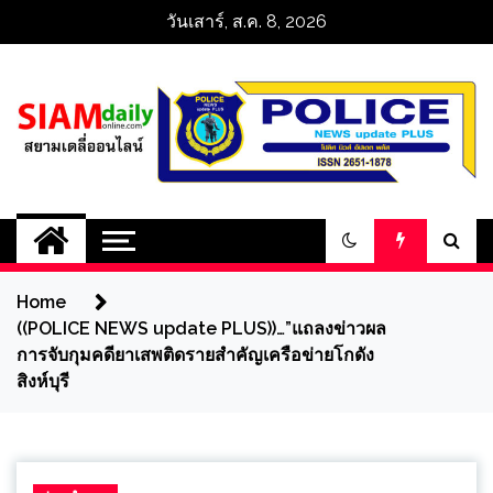
Skip
วันเสาร์, ส.ค. 8, 2026
to
content
สยามเดลี่ออนไลน์ 
SiamDailyOnline 
Home
policenewsupdatep
((POLICE NEWS update PLUS))…”แถลงข่าวผล
การจับกุมคดียาเสพติดรายสำคัญเครือข่ายโกดัง
สิงห์บุรี