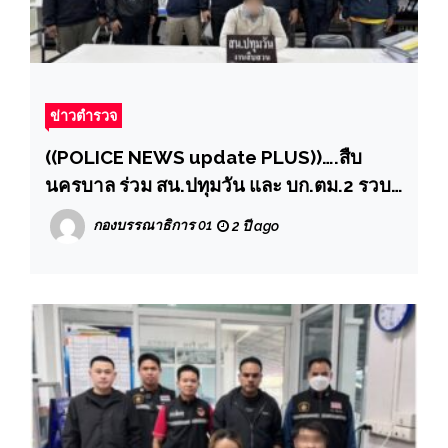
ข่าวตำรวจ
((POLICE NEWS update PLUS))….สืบ
นครบาล ร่วม สน.ปทุมวัน และ บก.ตม.2 รวบ
“โจรฉกเพชร” มือไวชาวต่างชาติ จับได้ขณะ
กองบรรณาธิการ 01
2 ปี ago
กำลังกลับเข้าประเทศไทยเพื่อมาก่อเหตุอีก
ครั้ง”