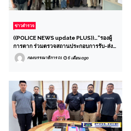
ข่าวตำรวจ
((POLICE NEWS update PLUS))…”รองผู้
การตาก ร่วมตรวจสถานประกอบการรับ-ส่ง
พัสดุ โลจิสติกส์ เพื่อป้องกันปราบปรามยาเสพ
กองบรรณาธิการ 01
6 เดือน ago
ติดและสิ่งของผิดกฎหมาย ในพื้นที่ อ.เมืองตาก