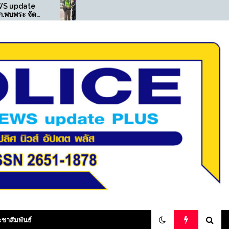
((POLICE NEWS update
((POLICE 
PLUS))…”สน.ท่าข้าม ตั้งจุด
PLUS))…”สืบ
ตรวจกวดขันวินัยจราจร
รวบอาเฉียง
สามารถจับกุมชายมียาเสพติด
ไซเบอร์จีน ห
ให้โทษประเภท 1 ไว้ในครอบ
ออกหมายจับ
ครอง”
ส่งกลับประเ
olicenewsupdateplus
ะชาสัมพันธ์