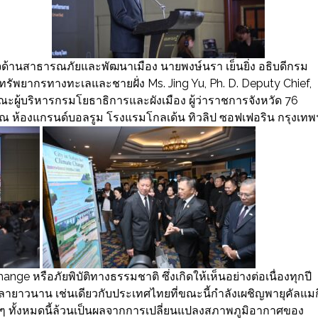
ด้านสาธารณภัยและพัฒนาเมือง นายพงษ์นรา เย็นยิ่ง อธิบดีกรม
รัพยากรทางทะเลและชายฝั่ง Ms. Jing Yu, Ph. D. Deputy Chief,
ผู้บริหารกรมโยธาธิการและผังเมือง ผู้ว่าราชการจังหวัด 76
ิธี ณ ห้องแกรนด์บอลรูม โรงแรมโกลเด้น ทิวลิป ซอฟเฟอริน กรุงเทพ
nge หรือภัยพิบัติทางธรรมชาติ ซึ่งเกิดให้เห็นอย่างต่อเนื่องทุกปี
ายาวนาน เช่นเดียวกับประเทศไทยที่ขณะนี้กำลังเผชิญพายุคัลแมก
่าง ๆ ทั้งหมดนี้ล้วนเป็นผลจากการเปลี่ยนแปลงสภาพภูมิอากาศของ