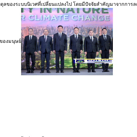
มดุลของระบบนิเวศที่เปลี่ยนแปลงไป โดยมีปัจจัยสำคัญมาจากการล
ของมนุษย์