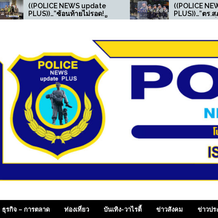
NEWS update
((POLICE NEWS update
นท้ายไม่รอด!
PLUS))…”ตร.สภ.พบพระ จัด
น.ท่าข้าม ตั้ง
กิจกรรมอบรมให้ความรู้ด้าน
หนุ่มซุกยาบ้าใน
“ความปลอดภัยในสถาน
ดของกลาง 11
ศึกษา”
 SiamDailyOnline , p
ธุรกิจ – การตลาด
ท่องเที่ยว
บันเทิง-วาไรตี้
ข่าวสังคม
ข่าวปร