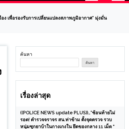
 เพื่อรองรับการเปลี่ยนแปลงสภาพภูมิอากาศ” มุ่งมั่น
ค้นหา
ค้นหา
ง
เรื่องล่าสุด
((POLICE NEWS update PLUS))…”ซ้อนท้ายไม่
รอด! ตำรวจจราจร สน.ท่าข้าม ตั้งจุดตรวจ รวบ
หนุ่มซุกยาบ้าในกางเกงใน ยึดของกลาง 11 เม็ด “