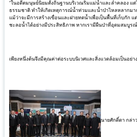
“ในอดีตมนุษย์นิยมตั้งถิ่นฐานบริเวณริมแม่น้ำและลำคลอง แต
ธรรมชาติ ทำให้เกิดเหตุการณ์น้ำท่วมและน้ำป่าไหลหลากมากข
แม้ว่าจะมีการสร้างเขื่อนและฝายทดน้ำเพื่อเป็นพื้นที่เก็บกัก 
ชะลอน้ำได้อย่างมีประสิทธิภาพ หากเรามีผืนป่าที่อุดมสมบูรณ์ ก
เพียงหนึ่งต้นจึงมีคุณค่าต่อระบบนิเวศและสิ่งแวดล้อมเป็นอย่างย
นายศักดิ์ดา กล่