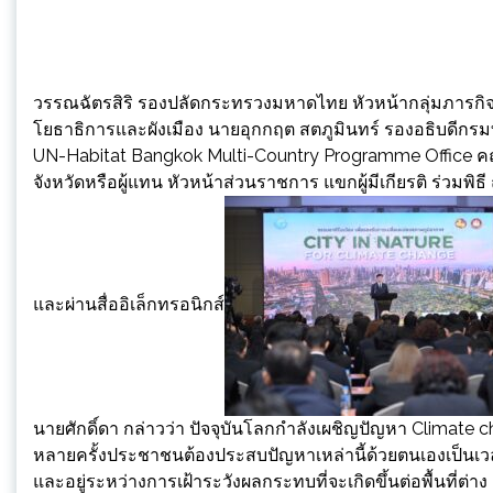
วรรณฉัตรสิริ รองปลัดกระทรวงมหาดไทย หัวหน้ากลุ่มภารกิจ
โยธาธิการและผังเมือง นายอุกกฤต สตภูมินทร์ รองอธิบดีกรมท
UN-Habitat Bangkok Multi-Country Programme Office คณะ
จังหวัดหรือผู้แทน หัวหน้าส่วนราชการ แขกผู้มีเกียรติ ร่วมพ
และผ่านสื่ออิเล็กทรอนิกส์
นายศักดิ์ดา กล่าวว่า ปัจจุบันโลกกำลังเผชิญปัญหา Climate cha
หลายครั้งประชาชนต้องประสบปัญหาเหล่านี้ด้วยตนเองเป็นเวล
และอยู่ระหว่างการเฝ้าระวังผลกระทบที่จะเกิดขึ้นต่อพื้นที่ต