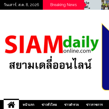
Skip
((POLICE NEWS update
((POLICE 
วันเสาร์, ส.ค. 8, 2026
Breaking News
PLUS))…”ซ้อนท้ายไม่รอด!
PLUS))…”ซ้อ
to
ตำรวจจราจร สน.ท่าข้าม ตั้ง
ตำรวจจราจร ส
content
จุดตรวจ รวบหนุ่มซุกยาบ้าใน
จุดตรวจ รวบ
กางเกงใน ยึดของกลาง 11
กางเกงใน ยึ
เม็ด “
เม็ด “
สยามเดลี่ออนไลน์ ,
หน้าแรก
ข่าวทั่วไทย
ข่าวตำรวจ
ข่าวราชการ