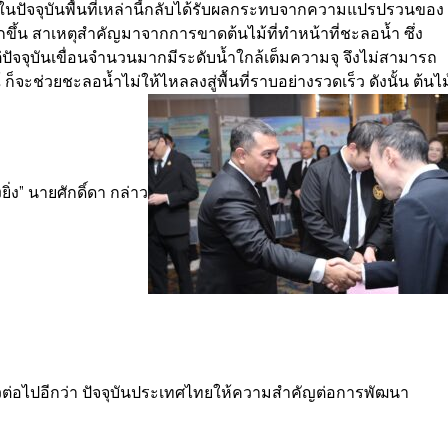
่ในปัจจุบันพื้นที่เหล่านี้กลับได้รับผลกระทบจากความแปรปรวนของ
ึ้น สาเหตุสำคัญมาจากการขาดต้นไม้ที่ทำหน้าที่ชะลอน้ำ ซึ่ง
แต่ปัจจุบันเขื่อนจำนวนมากมีระดับน้ำใกล้เต็มความจุ จึงไม่สามารถ
็จะช่วยชะลอน้ำไม่ให้ไหลลงสู่พื้นที่ราบอย่างรวดเร็ว ดังนั้น ต้นไม
ิ่ง” นายศักดิ์ดา กล่าว
าวต่อไปอีกว่า ปัจจุบันประเทศไทยให้ความสำคัญต่อการพัฒนา