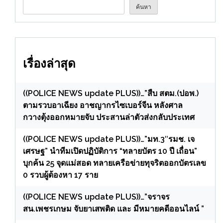
ค้นหา
เรื่องล่าสุด
((POLICE NEWS update PLUS))…”สืบ สตม.(ปอพ.)
ตามรวบอาเฉียง อาชญากรไซเบอร์จีน หลังศาล
กวางตุ้งออกหมายจับ ประสานล่าตัวส่งกลับประเทศ
((POLICE NEWS update PLUS))…”มท.3″รมช. เจ
เศรษฐ” นำทีมเปิดปฏิบัติการ “ทลายบัตร 10 ปี เถื่อน”
บุกค้น 25 จุดแม่สอด ทลายเครือข่ายทุจริตออกบัตรเลข
0 รวบผู้ต้องหา 17 ราย
((POLICE NEWS update PLUS))…”จราจร
สน.เพชรเกษม จับยาเสพติด และ มีหมายคดีออนไลน์ ”