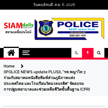
Skip
วันพฤหัสบดี, ส.ค. 6, 2026
to
content
สยามเดลี่ออนไลน์ 
SiamDailyOnline 
Home
policenewsupdatep
((POLICE NEWS update PLUS))…”รพ.พญาไท 3
ร่วมกับสมาคมหนังสือพิมพ์ส่วนภูมิภาคแห่ง
ประเทศไทย​ และโรงเรียนวัดนวลนรดิศ” จัดอบรม
การปฐมพยาบาลและช่วยเหลือชีวิตขั้นพื้นฐาน (CPR)​