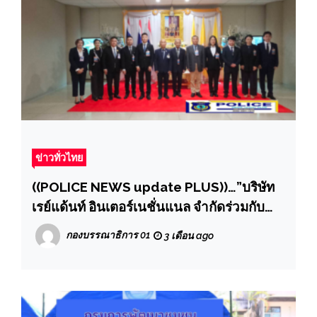
ข่าวทั่วไทย
((POLICE NEWS update PLUS))…”บริษัท
เรย์แด้นท์ อินเตอร์เนชั่นแนล จำกัดร่วมกับ
มหาวิทยาลัยโฮวไฮ ประเทศจีน ร่วมแชร์
กองบรรณาธิการ 01
3 เดือน ago
ประสบการณ์ และบรรยายการบริหารจัดหาร
น้ำแบบครบวงจร เพื่อนำมาประยุกต์ใช้ใน
บ้านเราให้เกิดประสิทธิภาพสูงสุดในการแก้
ปัญหาอุทกภัย