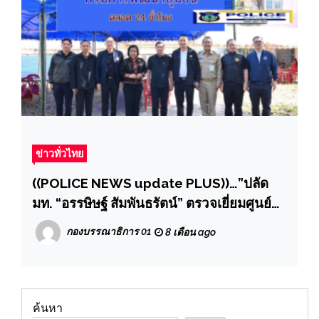
ข่าวทั่วไทย
((POLICE NEWS update PLUS))…”ปลัด
มท. “อรรษิษฐ์ สัมพันธรัตน์” ตรวจเยี่ยมศูนย์
พักพิงในพื้นที่จังหวัดอุบลราชธานี ให้กำลังใจ
กองบรรณาธิการ 01
8 เดือน ago
ประชาชนผู้ประสบภัยกองกำลังนอกประเทศ
ค้นหา