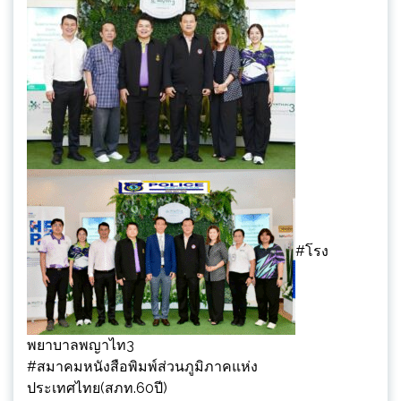
#โรง
พยาบาลพญาไท3
#สมาคมหนังสือพิมพ์ส่วนภูมิภาคแห่ง
ประเทศไทย(สภท.60ปี)​