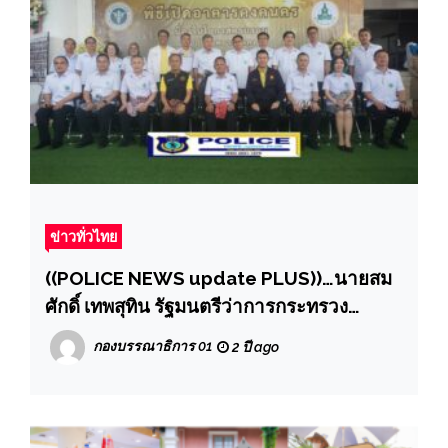
ข่าวทั่วไทย
((POLICE NEWS update PLUS))…นายสม
ศักดิ์ เทพสุทิน รัฐมนตรีว่าการกระทรวง
สาธารณสุข ลงพื้นที่ตรวจราชการในพื้นที่
กองบรรณาธิการ 01
2 ปี ago
กลุ่มจังหวัดภาคตะวันออกเฉียงเหนือตอนล่าง
1 (นครราชสีมา ชัยภูมิ บุรีรัมย์ และสุรินทร์)