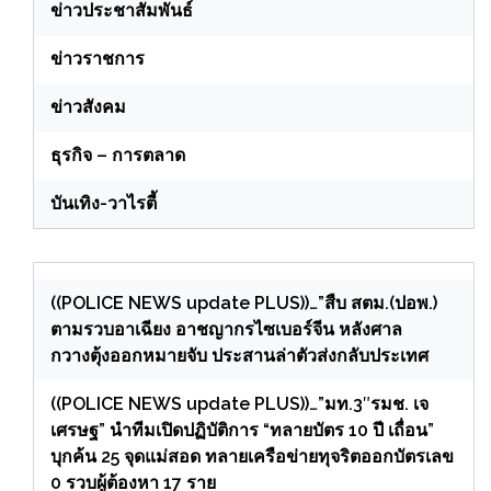
ข่าวประชาสัมพันธ์
ข่าวราชการ
ข่าวสังคม
ธุรกิจ – การตลาด
บันเทิง-วาไรตี้
((POLICE NEWS update PLUS))…”สืบ สตม.(ปอพ.)
ตามรวบอาเฉียง อาชญากรไซเบอร์จีน หลังศาล
กวางตุ้งออกหมายจับ ประสานล่าตัวส่งกลับประเทศ
((POLICE NEWS update PLUS))…”มท.3″รมช. เจ
เศรษฐ” นำทีมเปิดปฏิบัติการ “ทลายบัตร 10 ปี เถื่อน”
บุกค้น 25 จุดแม่สอด ทลายเครือข่ายทุจริตออกบัตรเลข
0 รวบผู้ต้องหา 17 ราย