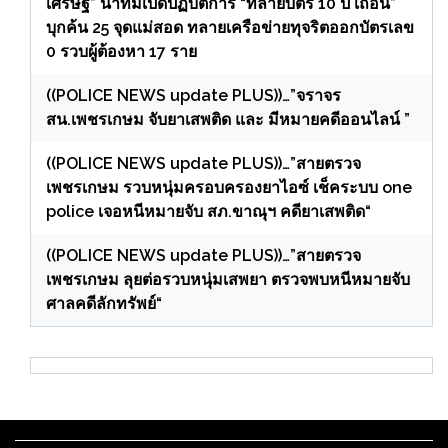
เศรษฐ” นำทีมเปิดปฏิบัติการ “ทลายบัตร 10 ปี เถื่อน”
บุกค้น 25 จุดแม่สอด ทลายเครือข่ายทุจริตออกบัตรเลข
0 รวบผู้ต้องหา 17 ราย
((POLICE NEWS update PLUS))…”จราจร
สน.เพชรเกษม จับยาเสพติด และ มีหมายคดีออนไลน์ ”
((POLICE NEWS update PLUS))…”สายตรวจ
เพชรเกษม รวบหนุ่มครอบครองยาไอซ์ เช็คระบบ one
police เจอหนีหมายจับ สภ.ขาณุฯ คดียาเสพติด“
((POLICE NEWS update PLUS))…”สายตรวจ
เพชรเกษม ลุยต่อรวบหนุ่มเสพยา ตรวจพบหนีหมายจับ
ศาลคดีลักทรัพย์“