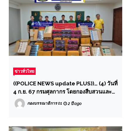
ข่าวทั่วไทย
((POLICE NEWS update PLUS))… (4) วันที่
4 ก.ย. 67 กรมศุลกากร โดยกองสืบสวนและ
ปราบปราม จับกุมบุหรี่ต่างประเทศและบุหรี่
กองบรรณาธิการ 01
2 ปี ago
ไฟฟ้าประเภทใช้แล้วทิ้ง ลักลอบนำเข้าทาง
พัสดุภัณฑ์ รวมมูลค่า 2.1 ล้านบาท