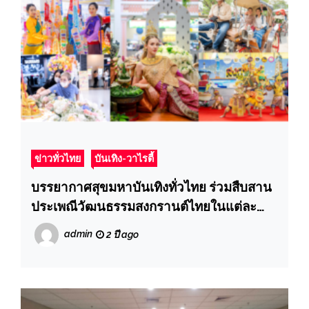
ข่าวทั่วไทย
บันเทิง-วาไรตี้
บรรยากาศสุขมหาบันเทิงทั่วไทย ร่วมสืบสาน
ประเพณีวัฒนธรรมสงกรานต์ไทยในแต่ละ
ท้องถิ่นกับงาน “THAILAND’S SONGKRAN
admin
2 ปี ago
FESTVIAL 2024” ที่ศูนย์การค้าเซ็นทรัลทั่ว
ประเทศ