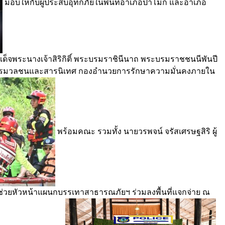
มอบให้กับผู้ประสบอุทกภัยในพื้นที่อำเภอป่าโมก และอำเภอ
เด็จพระนางเจ้าสิริกิติ์ พระบรมราชินีนาถ พระบรมราชชนนีพันปี
จการมวลชนและสารนิเทศ กองอำนวยการรักษาความมั่นคงภายใน
พร้อมคณะ รวมทั้ง นายวรพจน์ จรัสเศรษฐสิริ ผู้
ผู้ช่วยหัวหน้าแผนกบรรเทาสาธารณภัยฯ ร่วมลงพื้นที่แจกจ่าย ณ