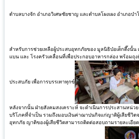
ตำบลบางจัก อำเภอวิเศษชัยชาญ และตำบลโผงเผง อำเภอป่าโ
สำหรับการช่วยเหลือผู้ประสบอุทกภัยของ มูลนิธิป่อเต็กตึ๊งนั้น
แบน และ โรงครัวเคลื่อนที่เพื่อประกอบอาหารกล่อง พร้อมถุง
ประสบภัย เพื่อการบรรเทาทุกข์
หลังจากนั้น ฝ่ายสังคมสงเคราะห์ จะดำเนินการประสานหน่วยงาน
บริโภคที่จำเป็น รวมถึงมอบเงินค่าฌาปนกิจแก่ญาติผู้เสียชีวิตจา
อุทกภัย ญาติของผู้เสียชีวิตสามารถติดต่อสอบถามรายละเอีย