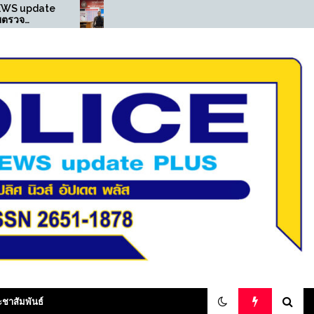
((POLICE NEWS update
((POLIC
PLUS))…”สายตรวจ
PLUS))…”
เพชรเกษม ลุยต่อรวบหนุ่ม
เพชรเกษมเ
เสพยา ตรวจพบหนีหมายจับ
และหมายจั
ศาลคดีลักทรัพย์“
ผกก.มอบรา
olicenewsupdateplus
ะชาสัมพันธ์