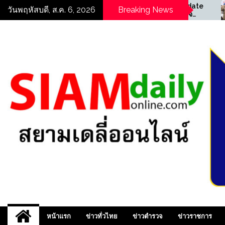
Skip
te
((POLICE NEWS update
((
วันพฤหัสบดี, ส.ค. 6, 2026
Breaking News
PLUS))…”มท.3″รมช. เจ
PL
to
ัย
เศรษฐ” นำทีมเปิดปฏิบัติ
สน.
content
้
การ “ทลายบัตร 10 ปี เถื่อน”
และ
บุกค้น 25 จุดแม่สอด ทลาย
ิป
เครือข่ายทุจริตออกบัตรเลข
0 รวบผู้ต้องหา 17 ราย
สยามเดลี่ออนไลน์ ,
หน้าแรก
ข่าวทั่วไทย
ข่าวตำรวจ
ข่าวราชการ