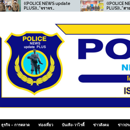
POLICE NEWS update
((POLICE NEWS update
US))…”จราจร
PLUS))…”สายตรวจ
เพชรเกษม จับยาเสพติด
เพชรเกษม รวบหนุ่มครอบ
 มีหมายคดีออนไลน์ ”
ครองยาไอซ์ เช็คระบบ one
police เจอหนีหมายจับ
สภ.ขาณุฯ คดียาเสพติด“
 SiamDailyOnline , p
ธุรกิจ – การตลาด
ท่องเที่ยว
บันเทิง-วาไรตี้
ข่าวสังคม
ข่าวปร