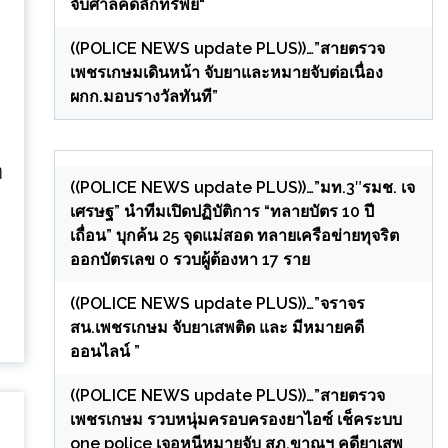
จับศาลคดีลักทรัพย์“
((POLICE NEWS update PLUS))…”สายตรวจ
เพชรเกษมเดินหน้า จับยาและหมายจับต่อเนื่อง
ผกก.มอบรางวัลทันที”
ๆ
((POLICE NEWS update PLUS))…”มท.3″รมช. เจ
เศรษฐ” นำทีมเปิดปฏิบัติการ “ทลายบัตร 10 ปี
เถื่อน” บุกค้น 25 จุดแม่สอด ทลายเครือข่ายทุจริต
ออกบัตรเลข 0 รวบผู้ต้องหา 17 ราย
((POLICE NEWS update PLUS))…”จราจร
สน.เพชรเกษม จับยาเสพติด และ มีหมายคดี
ออนไลน์ ”
((POLICE NEWS update PLUS))…”สายตรวจ
เพชรเกษม รวบหนุ่มครอบครองยาไอซ์ เช็คระบบ
one police เจอหนีหมายจับ สภ.ขาณุฯ คดียาเสพ