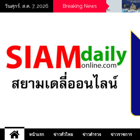
Skip
((POLICE NEWS update
((POLICE N
วันศุกร์, ส.ค. 7, 2026
Breaking News
PLUS))…”สืบ สตม.(ปอพ.) ตาม
PLUS))…”มท.3
to
รวบอาเฉียง อาชญากร
เศรษฐ” นำทีมเ
content
ไซเบอร์จีน หลังศาลกวางตุ้ง
“ทลายบัตร 10 ป
ออกหมายจับ ประสานล่าตัวส่ง
25 จุดแม่สอด 
กลับประเทศ
ทุจริตออกบัตร
ต้องหา 17 ราย
สยามเดลี่ออนไลน์ ,
หน้าแรก
ข่าวทั่วไทย
ข่าวตำรวจ
ข่าวราชการ