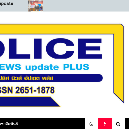
((POLICE NEWS update
((POLICE 
PLUS))…”สายตรวจเพชรเกษม
PLUS))…”ส
รวบหนุ่มครอบครองยาไอซ์
ลุยต่อรวบหน
เช็คระบบ one police เจอหนี
หนีหมายจับศ
หมายจับ สภ.ขาณุฯ คดียาเสพ
ติด“
olicenewsupdateplus
ะชาสัมพันธ์