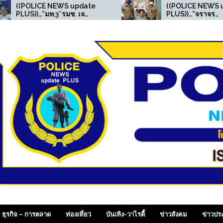
EWS update
((POLICE NEWS update
″รมช. เจ
PLUS))…”จราจร
ปิดปฏิบัติการ
สน.เพชรเกษม จับยาเสพติด
ี เถื่อน” บุกค้น
และ มีหมายคดีออนไลน์ ”
ทลายเครือข่าย
เลข 0 รวบผู้
 SiamDailyOnline , p
ธุรกิจ – การตลาด
ท่องเที่ยว
บันเทิง-วาไรตี้
ข่าวสังคม
ข่าวปร