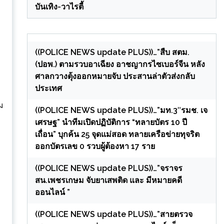
บันเทิง-วาไรตี้
((POLICE NEWS update PLUS))…”สืบ สตม.
(ปอพ.) ตามรวบอาเฉียง อาชญากรไซเบอร์จีน หลัง
ศาลกวางตุ้งออกหมายจับ ประสานล่าตัวส่งกลับ
ประเทศ
ม
((POLICE NEWS update PLUS))…”มท.3″รมช. เจ
เศรษฐ” นำทีมเปิดปฏิบัติการ “ทลายบัตร 10 ปี
เถื่อน” บุกค้น 25 จุดแม่สอด ทลายเครือข่ายทุจริต
ออกบัตรเลข 0 รวบผู้ต้องหา 17 ราย
((POLICE NEWS update PLUS))…”จราจร
สน.เพชรเกษม จับยาเสพติด และ มีหมายคดี
ออนไลน์ ”
((POLICE NEWS update PLUS))…”สายตรวจ