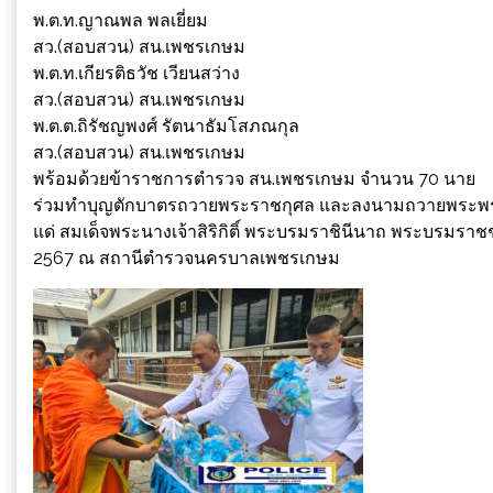
พ.ต.ท.ญาณพล พลเยี่ยม
สว.(สอบสวน) สน.เพชรเกษม
พ.ต.ท.เกียรติธวัช เวียนสว่าง
สว.(สอบสวน) สน.เพชรเกษม
พ.ต.ต.ถิรัชญพงศ์ รัตนาธัมโสภณกุล
สว.(สอบสวน) สน.เพชรเกษม
พร้อมด้วยข้าราชการตำรวจ สน.เพชรเกษม จำนวน 70 นาย
ร่วมทำบุญตักบาตรถวายพระราชกุศล และลงนามถวายพระพ
แด่ สมเด็จพระนางเจ้าสิริกิติ์ พระบรมราชินีนาถ พระบรมร
2567 ณ สถานีตำรวจนครบาลเพชรเกษม