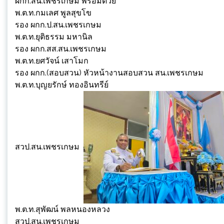
ผกก.สน.เพชรเกษม พร้อมด้วย
พ.ต.ท.กมเลศ พูลสุขโข
รอง ผกก.ป.สน.เพชรเกษม
พ.ต.ท.ยุติธรรม มหานิล
รอง ผกก.สส.สน.เพชรเกษม
พ.ต.ท.ยศวัจน์ เสาโมก
รอง ผกก.(สอบสวน) หัวหน้างานสอบสวน สน.เพชรเกษม
พ.ต.ท.บุญยรักษ์ ทองอินทรีย์
สวป.สน.เพชรเกษม
พ.ต.ท.สุพัฒน์ พลหนองหลวง
สวป.สน.เพชรเกษม