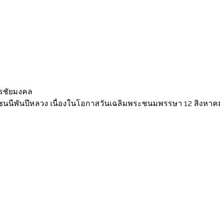
รชัยมงคล
าชชนนีพันปีหลวง เนื่องในโอกาสวันเฉลิมพระชนมพรรษา 12 สิงหาค