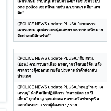
เพชรเกษม รวบหนุ่มครอบครองยาไอซ์ เช็คระบบ
one police เจอหนีหมายจับ สภ.ขาณุฯ คดียาเสพ
ติด“
((POLICE NEWS update PLUS))…”สายตรวจ
เพชรเกษม ลุยต่อรวบหนุ่มเสพยา ตรวจพบหนีหมาย
จับศาลคดีลักทรัพย์“
((POLICE NEWS update PLUS))…”สืบ สตม.
(ปอพ.) ตามรวบอาเฉียง อาชญากรไซเบอร์จีน หลัง
ศาลกวางตุ้งออกหมายจับ ประสานล่าตัวส่งกลับ
ประเทศ
((POLICE NEWS update PLUS))…”มท.3″รมช. เจ
เศรษฐ” นำทีมเปิดปฏิบัติการ “ทลายบัตร 10 ปี
เถื่อน” บุกค้น 25 จุดแม่สอด ทลายเครือข่ายทุจริต
ออกบัตรเลข 0 รวบผู้ต้องหา 17 ราย