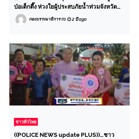
ป่อเต็กตึ๊ง ห่วงใยผู้ประสบภัยน้ำท่วมจังหวัด
จันทบุรี และจังหวัดตราด จัดทีมลงพื้นที่แจก
กองบรรณาธิการ 01
2 ปี ago
จ่ายถุงยังชีพฟื้นฟูหลังน้ำลดแก่ผู้ประสบ
อุทกภัย ช่วยเหลือค่าฌาปนกิจแก่ญาติผู้เสีย
ชีวิต รวมงบประมาณกว่า 1.16 ล้านบาท
ข่าวทั่วไทย
((POLICE NEWS update PLUS))…ชาว