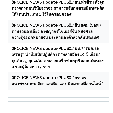
((POLICE NEWS update PLUS))…”สน.ท่าข้าม ตั้งจุด
ตรวจกวดขันวินัยจราจร สามารถจับกุมชายมียาเสพติด
ให้โทษประเภท 1 ไว้ในครอบครอง”
((POLICE NEWS update PLUS))…”สืบ สตม.(ปอพ.)
ตามรวบอาเฉียง อาชญากรไซเบอร์จีน หลังศาล
กวางตุ้งออกหมายจับ ประสานล่าตัวส่งกลับประเทศ
((POLICE NEWS update PLUS))…”มท.3″รมช. เจ
เศรษฐ” นำทีมเปิดปฏิบัติการ “ทลายบัตร 10 ปี เถื่อน”
บุกค้น 25 จุดแม่สอด ทลายเครือข่ายทุจริตออกบัตรเลข
0 รวบผู้ต้องหา 17 ราย
((POLICE NEWS update PLUS))…”จราจร
สน.เพชรเกษม จับยาเสพติด และ มีหมายคดีออนไลน์ ”