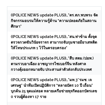
((POLICE NEWS update PLUS))…”ตร.สภ.พบพระ จัด
กิจกรรมอบรมให้ความรู้ด้าน “ความปลอดภัยในสถาน
ศึกษา”
((POLICE NEWS update PLUS))…”สน.ท่าข้าม ตั้งจุด
ตรวจกวดขันวินัยจราจร สามารถจับกุมชายมียาเสพติด
ให้โทษประเภท 1 ไว้ในครอบครอง”
((POLICE NEWS update PLUS))…”สืบ สตม.(ปอพ.)
ตามรวบอาเฉียง อาชญากรไซเบอร์จีน หลังศาล
กวางตุ้งออกหมายจับ ประสานล่าตัวส่งกลับประเทศ
((POLICE NEWS update PLUS))…”มท.3″รมช. เจ
เศรษฐ” นำทีมเปิดปฏิบัติการ “ทลายบัตร 10 ปี เถื่อน”
บุกค้น 25 จุดแม่สอด ทลายเครือข่ายทุจริตออกบัตรเลข
0 รวบผู้ต้องหา 17 ราย