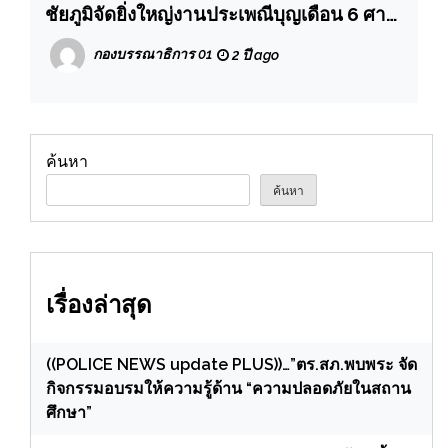
ชัยภูมิจัดยิ่งใหญ่งานประเพณีบุญเดือน 6 ศาล
เจ้าพ่อพญาแล ประจำปี 2567 ประกวดขบวน
กองบรรณาธิการ 01
2 ปี ago
แห่บายศรีชิงถ้วยพระราชทานพระบรมราชินี
และประกวดผู้ดีหลวง เพื่อถวายเจ้าพ่อพญาแล
เจ้าเมืองคนแรกผู้ก่อตั้งเมืองชัยภูมิ
ค้นหา
ค้นหา
เรื่องล่าสุด
((POLICE NEWS update PLUS))…”ตร.สภ.พบพระ จัด
กิจกรรมอบรมให้ความรู้ด้าน “ความปลอดภัยในสถาน
ศึกษา”