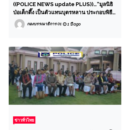
((POLICE NEWS update PLUS))…”มูลนิธิ
ป่อเต็กตึ๊ง เป็นตัวแทนบุตรหลาน ประกอบพิธี
เซ่นไหว้ดวงวิญญาณไร้ญาติ เนื่องในเท
กองบรรณาธิการ 01
1 ปี ago
ศกาลเช็งเม้ง ประจำปี 2568 ณ สุสานมูลนิธิ
ป่อเต็กตึ๊ง จ.สมุทรสาคร และ สุสานวัดดอน
กุศล (สุสานเก่าของมูลนิธิ) เขตสาทร กรุงเทพฯ
ข่าวทั่วไทย