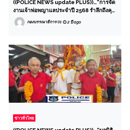
((POLICE NEWS update PLUS))…”การจัด
งานเจ้าพ่อพญาแลประจำปี 2568 รำลึกถึงคุณ
ความดีของ พระยาภักดีชุมพล (แล) หรือเจ้า
กองบรรณาธิการ 01
2 ปี ago
พ่อพญาแล
ข่าวทั่วไทย
((POLICE NEWS update PLUS))…”มูลนิธิ