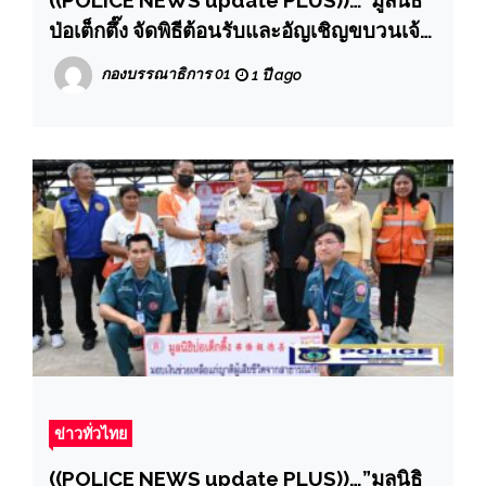
ป่อเต็กตึ๊ง จัดพิธีต้อนรับและอัญเชิญขบวนเจ้า
แม่ลิ้มกอเหนี่ยวจากหาดใหญ่ ประดิษฐาน ณ
กองบรรณาธิการ 01
1 ปี ago
มูลนิธิป่อเต็กตึ๊ง พลับพลาไชย กรุงเทพฯ .
ข่าวทั่วไทย
((POLICE NEWS update PLUS))…”มูลนิธิ