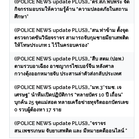
((POLICE NEWS update PLUS))…”ตร.สภ.พบพระ จัด
กิจกรรมอบรมให้ความรู้ด้าน “ความปลอดภัยในสถาน
ศึกษา”
((POLICE NEWS update PLUS))…”สน.ท่าข้าม ตั้งจุด
ตรวจกวดขันวินัยจราจร สามารถจับกุมชายมียาเสพติด
ให้โทษประเภท 1 ไว้ในครอบครอง”
((POLICE NEWS update PLUS))…”สืบ สตม.(ปอพ.)
ตามรวบอาเฉียง อาชญากรไซเบอร์จีน หลังศาล
กวางตุ้งออกหมายจับ ประสานล่าตัวส่งกลับประเทศ
((POLICE NEWS update PLUS))…”มท.3″รมช. เจ
เศรษฐ” นำทีมเปิดปฏิบัติการ “ทลายบัตร 10 ปี เถื่อน”
บุกค้น 25 จุดแม่สอด ทลายเครือข่ายทุจริตออกบัตรเลข
0 รวบผู้ต้องหา 17 ราย
((POLICE NEWS update PLUS))…”จราจร
สน.เพชรเกษม จับยาเสพติด และ มีหมายคดีออนไลน์ ”