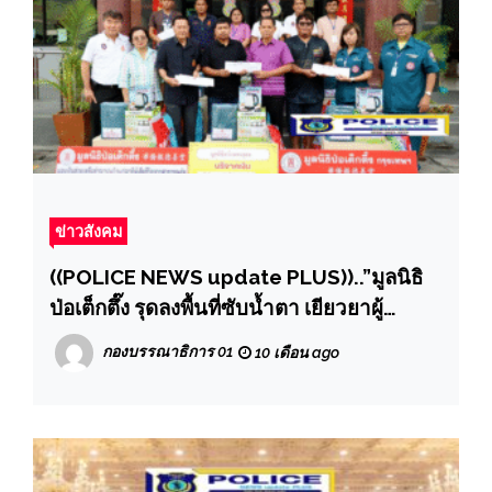
ข่าวสังคม
((POLICE NEWS update PLUS))..”มูลนิธิ
ป่อเต็กตึ๊ง รุดลงพื้นที่ซับน้ำตา เยียวยาผู้
ประสบอัคคีภัย บริเวณตำบลท่าประดู่ อำเภอ
กองบรรณาธิการ 01
10 เดือน ago
เมือง จังหวัดระยอง พร้อมมอบเงินช่วยเหลือ
ค่าฌาปนกิจแก่ครอบครัวผู้เสียชีวิตรวม 7
ราย