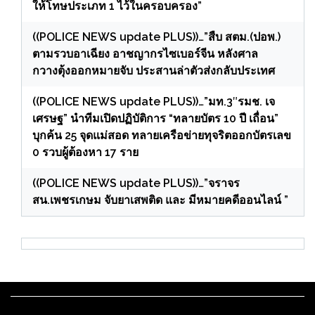
ให้โทษประเภท 1 ไว้ในครอบครอง”
((POLICE NEWS update PLUS))…”สืบ สตม.(ปอพ.)
ตามรวบอาเฉียง อาชญากรไซเบอร์จีน หลังศาล
กวางตุ้งออกหมายจับ ประสานล่าตัวส่งกลับประเทศ
((POLICE NEWS update PLUS))…”มท.3″รมช. เจ
เศรษฐ” นำทีมเปิดปฏิบัติการ “ทลายบัตร 10 ปี เถื่อน”
บุกค้น 25 จุดแม่สอด ทลายเครือข่ายทุจริตออกบัตรเลข
0 รวบผู้ต้องหา 17 ราย
((POLICE NEWS update PLUS))…”จราจร
สน.เพชรเกษม จับยาเสพติด และ มีหมายคดีออนไลน์ ”