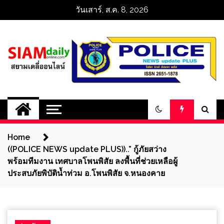
Skip
วันเสาร์, ส.ค. 8, 2026
to
content
สยามเดลี่ออนไลน์ 
SiamDailyOnline 
Home
policenewsupdatep
((POLICE NEWS update PLUS))..” กู้ภัยสว่าง
พร้อมทีมงาน เทศบาลโพนพิสัย ลงพื้นที่ช่วยเหลือผู้
ประสบภัยพิบัติน้ำท่วม อ.โพนพิสัย จ.หนองคาย