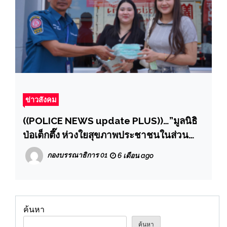
ข่าวสังคม
((POLICE NEWS update PLUS))…”มูลนิธิ
ป่อเต็กตึ๊ง ห่วงใยสุขภาพประชาชนในส่วน
ภูมิภาค ลงพื้นที่ 3 จังหวัดภาคอีสาน แจกจ่าย
กองบรรณาธิการ 01
6 เดือน ago
หน้ากากอนามัยแก่ประชาชน ฝ่าวิกฤต
มหันตภัยจมฝุ่นพิษ [PM2.5เกินมาตรฐาน]
ค้นหา
ค้นหา