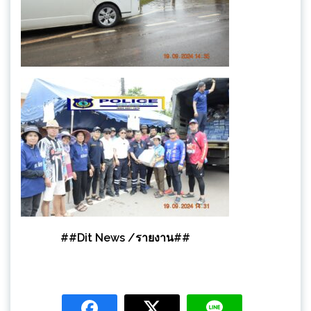
##Dit News /รายงาน##