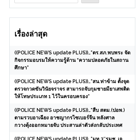
เรื่องล่าสุด
((POLICE NEWS update PLUS))…”ตร.สภ.พบพระ จัด
กิจกรรมอบรมให้ความรู้ด้าน “ความปลอดภัยในสถาน
ศึกษา”
((POLICE NEWS update PLUS))…”สน.ท่าข้าม ตั้งจุด
ตรวจกวดขันวินัยจราจร สามารถจับกุมชายมียาเสพติด
ให้โทษประเภท 1 ไว้ในครอบครอง”
((POLICE NEWS update PLUS))…”สืบ สตม.(ปอพ.)
ตามรวบอาเฉียง อาชญากรไซเบอร์จีน หลังศาล
กวางตุ้งออกหมายจับ ประสานล่าตัวส่งกลับประเทศ
((POLICE NEWS update PLUS))…”มท.3″รมช. เจ