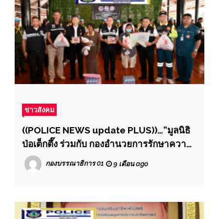
ข่าวสังคม
((POLICE NEWS update PLUS))…”มูลนิธิ
ป่อเต็กตึ๊ง ร่วมกับ กองอำนวยการรักษาความ
มั่นคงภายในราชอาณาจักร (กอ.รมน.) และ
กองบรรณาธิการ 01
9 เดือน ago
มูลนิธิไทยอาสาป้องกันชาติ จัดทีมบรรเทา
สาธารณภัย พร้อมรถ-เรือท้องแบน นำ
ข้าวสาร พร้อม ชุดยังชีพฉุกเฉิน และชุดยา
สามัญประจำบ้าน รวม 400 ชุด