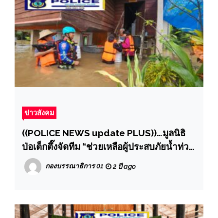
ข่าวสังคม
((POLICE NEWS update PLUS))…มูลนิธิ
ป่อเต็กตึ๊งจัดทีม “ช่วยเหลือผู้ประสบภัยน้ำท่วม
เชียงใหม่”.. พร้อมกระจายเครื่องอุปโภค
กองบรรณาธิการ 01
2 ปี ago
บริโภค สมทบทีมอาสาฯ “ช่วยเหลือชาว
ลำปาง” !! และเปิดลานสักการะหลวงปู่ฯ ระดม
เจ้าหน้าที่-จิตอาสาแพ็กถุงยังชีพฉุกเฉิน ณ มูล
นิธิป่อเต็กตึ๊ง พลับพลาไชย กรุงเทพฯ