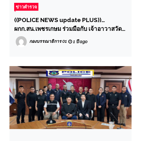
ข่าวตำรวจ
((POLICE NEWS update PLUS))…
ผกก.สน.เพชรเกษม ร่วมมือกับ เจ้าอาวาสวัด
ม่วง ขับเคลื่อน โครงการวัดสีขาว ตรวจ
กองบรรณาธิการ 01
1 ปี ago
ปัสสาวะ 100% พระภิกษุ-สามเณร และเจ้า
หน้าที่วัด”