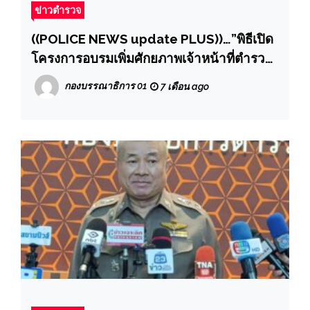
ข่าวตำรวจ
((POLICE NEWS update PLUS))…”พิธีเปิด
โครงการอบรมเพิ่มศักยภาพเจ้าหน้าที่ตำรวจ
ฝ่ายอำนวยการ 5 (ฉบับตำรวจยุคใหม่)
กองบรรณาธิการ 01
7 เดือน ago