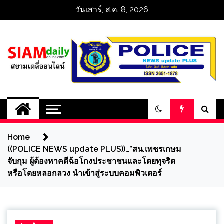
Skip
วันเสาร์, ส.ค. 8, 2026
to
content
สยามเดลี่ออนไลน์ 
SiamDailyOnline 
Home
policenewsupdatep
((POLICE NEWS update PLUS))…”สน.เพชรเกษม
จับกุม ผู้ต้องหาคดีฉ้อโกงประชาชนและโดยทุจริต
หรือโดยหลอกลวง นำเข้าสู่ระบบคอมพิวเตอร์