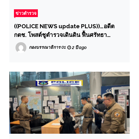
ข่าวตำรวจ
((POLICE NEWS update PLUS))…อดีต
กตช. โพสต์ชูตำรวจเดินดิน ฟื้นศรัทธา
ประชาชน สร้างสังคมปลอดภัย ผดุงความ
กองบรรณาธิการ 01
2 ปี ago
ยุติธรรม และเชื่อมั่นในสถาบันตำรวจของไทย