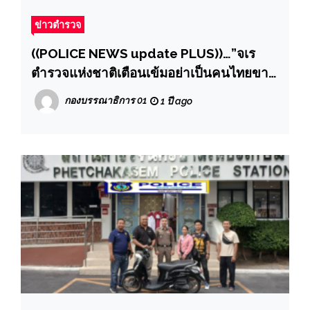
ข่าวตำรวจ
((POLICE NEWS update PLUS))…”จเร
ตำรวจแห่งชาติเตือนเข้มอย่าเป็นคนไทยขาย
ชาติ โทษหนักจำคุก 41 ปี บัญชีม้า ล่าสุดสั่ง
กองบรรณาธิการ 01
1 ปี ago
ตะครุบตัว 6 คนไทยถูกส่งตัวกลับ ตรวจสอบ
เกี่ยวข้องแก๊งคอลเซ็นเตอร์