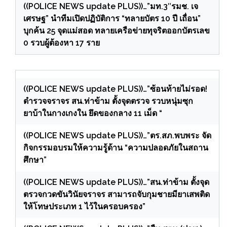
((POLICE NEWS update PLUS))…”มท.3″รมช. เจ
เศรษฐ” นำทีมเปิดปฏิบัติการ “ทลายบัตร 10 ปี เถื่อน”
บุกค้น 25 จุดแม่สอด ทลายเครือข่ายทุจริตออกบัตรเลข
0 รวบผู้ต้องหา 17 ราย
((POLICE NEWS update PLUS))…”ซ้อนท้ายไม่รอด!
ตำรวจจราจร สน.ท่าข้าม ตั้งจุดตรวจ รวบหนุ่มซุก
ยาบ้าในกางเกงใน ยึดของกลาง 11 เม็ด “
((POLICE NEWS update PLUS))…”ตร.สภ.พบพระ จัด
กิจกรรมอบรมให้ความรู้ด้าน “ความปลอดภัยในสถาน
ศึกษา”
((POLICE NEWS update PLUS))…”สน.ท่าข้าม ตั้งจุด
ตรวจกวดขันวินัยจราจร สามารถจับกุมชายมียาเสพติด
ให้โทษประเภท 1 ไว้ในครอบครอง”