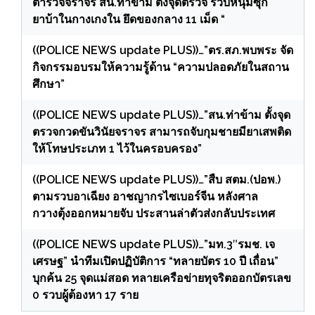
ตำรวจจราจร สน.ท่าข้าม ตั้งจุดตรวจ รวบหนุ่มซุก
ยาบ้าในกางเกงใน ยึดของกลาง 11 เม็ด “
((POLICE NEWS update PLUS))…”ตร.สภ.พบพระ จัด
กิจกรรมอบรมให้ความรู้ด้าน “ความปลอดภัยในสถาน
ศึกษา”
((POLICE NEWS update PLUS))…”สน.ท่าข้าม ตั้งจุด
ตรวจกวดขันวินัยจราจร สามารถจับกุมชายมียาเสพติด
ให้โทษประเภท 1 ไว้ในครอบครอง”
((POLICE NEWS update PLUS))…”สืบ สตม.(ปอพ.)
ตามรวบอาเฉียง อาชญากรไซเบอร์จีน หลังศาล
กวางตุ้งออกหมายจับ ประสานล่าตัวส่งกลับประเทศ
((POLICE NEWS update PLUS))…”มท.3″รมช. เจ
เศรษฐ” นำทีมเปิดปฏิบัติการ “ทลายบัตร 10 ปี เถื่อน”
บุกค้น 25 จุดแม่สอด ทลายเครือข่ายทุจริตออกบัตรเลข
0 รวบผู้ต้องหา 17 ราย