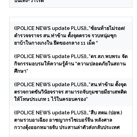
บันเทิง-วาไรตี้
((POLICE NEWS update PLUS))…”ซ้อนท้ายไม่รอด!
ตำรวจจราจร สน.ท่าข้าม ตั้งจุดตรวจ รวบหนุ่มซุก
ยาบ้าในกางเกงใน ยึดของกลาง 11 เม็ด “
((POLICE NEWS update PLUS))…”ตร.สภ.พบพระ จัด
กิจกรรมอบรมให้ความรู้ด้าน “ความปลอดภัยในสถาน
ศึกษา”
((POLICE NEWS update PLUS))…”สน.ท่าข้าม ตั้งจุด
ตรวจกวดขันวินัยจราจร สามารถจับกุมชายมียาเสพติด
ให้โทษประเภท 1 ไว้ในครอบครอง”
((POLICE NEWS update PLUS))…”สืบ สตม.(ปอพ.)
ตามรวบอาเฉียง อาชญากรไซเบอร์จีน หลังศาล
กวางตุ้งออกหมายจับ ประสานล่าตัวส่งกลับประเทศ