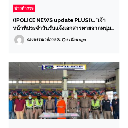
ข่าวตำรวจ
((POLICE NEWS update PLUS))…”เจ้า
หน้าที่ประจำวันรับแจ้งเอกสารหายจากหนุ่ม
พบพิรุธตรวจเช็คเจอหมายลักรถจักรยานยนต์
กองบรรณาธิการ 01
1 เดือน ago
มาจากอุบลฝ่ายสืบสวนขยายผลติดตามรถคืน
ผู้เสียหาย ผู้กำกับตบรางวัลทันที“