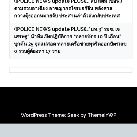
((POLICE NEWS update PLUS))…”สืบ สตม.(ปอพ.)
ตามรวบอาเฉียง อาชญากรไซเบอร์จีน หลังศาล
กวางตุ้งออกหมายจับ ประสานล่าตัวส่งกลับประเทศ
((POLICE NEWS update PLUS))…”มท.3″รมช. เจ
เศรษฐ” นำทีมเปิดปฏิบัติการ “ทลายบัตร 10 ปี เถื่อน”
บุกค้น 25 จุดแม่สอด ทลายเครือข่ายทุจริตออกบัตรเลข
0 รวบผู้ต้องหา 17 ราย
WordPress Theme: Seek by
ThemeInWP