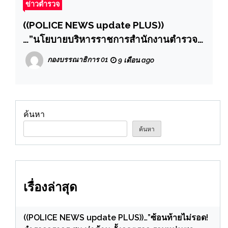
ข่าวตำรวจ
((POLICE NEWS update PLUS))
…”นโยบายบริหารราชการสำนักงานตำรวจ
แห่งชาติปี 2569 (งานจราจร) บช.น.
กองบรรณาธิการ 01
9 เดือน ago
ค้นหา
ค้นหา
เรื่องล่าสุด
((POLICE NEWS update PLUS))…”ซ้อนท้ายไม่รอด!