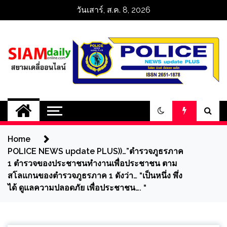
Skip
วันเสาร์, ส.ค. 8, 2026
to
content
สยามเดลี่ออนไลน์ 
SiamDailyOnline 
Home
policenewsupdatep
POLICE NEWS update PLUS))…”ตำรวจภูธรภาค
1 ตำรวจของประชาชนทำงานเพื่อประชาชน ตาม
สโลแกนของตำรวจภูธรภาค 1 ดังว่า… “เป็นหนึ่ง พึ่ง
ได้ ดูแลความปลอดภัย เพื่อประชาชน…. “