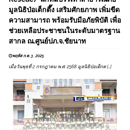
มูลนิธิป่อเต็กตึ๊ง เสริมศักยภาพ เพิ่มขีด
ความสามารถ พร้อมรับมือภัยพิบัติ เพื่อ
ช่วยเหลือประชาชนในระดับมาตรฐาน
สากล ณ.ศูนย์ปภ.จ.ชัยนาท
พฤหัส ก.ค. 3 , 2025
เมื่อวันพุธที่ 2 กรกฎาคม พ.ศ. 2568 มูลนิธิป่อเต็กต […]