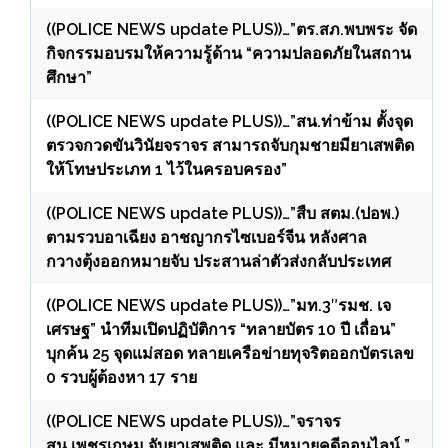
((POLICE NEWS update PLUS))…”ตร.สภ.พบพระ จัด
กิจกรรมอบรมให้ความรู้ด้าน “ความปลอดภัยในสถาน
ศึกษา”
((POLICE NEWS update PLUS))…”สน.ท่าข้าม ตั้งจุด
ตรวจกวดขันวินัยจราจร สามารถจับกุมชายมียาเสพติด
ให้โทษประเภท 1 ไว้ในครอบครอง”
((POLICE NEWS update PLUS))…”สืบ สตม.(ปอพ.)
ตามรวบอาเฉียง อาชญากรไซเบอร์จีน หลังศาล
กวางตุ้งออกหมายจับ ประสานล่าตัวส่งกลับประเทศ
((POLICE NEWS update PLUS))…”มท.3″รมช. เจ
เศรษฐ” นำทีมเปิดปฏิบัติการ “ทลายบัตร 10 ปี เถื่อน”
บุกค้น 25 จุดแม่สอด ทลายเครือข่ายทุจริตออกบัตรเลข
0 รวบผู้ต้องหา 17 ราย
((POLICE NEWS update PLUS))…”จราจร
สน.เพชรเกษม จับยาเสพติด และ มีหมายคดีออนไลน์ ”