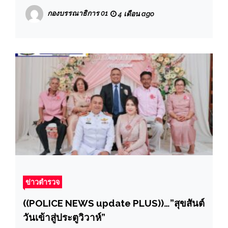
อายุ34ปีข้อหา“ร่วมกันฉ้อโกงประชาชนโดย
กองบรรณาธิการ 01
4 เดือน ago
แสดงตนเป็นคนอื่น , ร่วมกันโดยทุจริตหรือ
โดยหลอกลวงนำเข้าระบบคอมพิวเตอร์
ข่าวตำรวจ
((POLICE NEWS update PLUS))…”สุขสันต์
วันเข้าสู่ประตูวิวาห์”