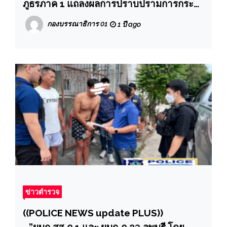
ภูธรภาค 1 แถลงผลการปราบปรามการกระ
ทำผิดเกี่ยวกับบุหรี่ไฟฟ้า และผลการจับกุมคดี
กองบรรณาธิการ 01
1 ปี ago
สำคัญในรอบสัปดาห์ที่ผ่านมา อีก 5 คดี การ
ปราบปรามการกระทำความผิดเกี่ยวกับบุหรี่
ไฟฟ้า นายกรัฐมนตรี ขีดเส้น 30 วัน ให้หน่วย
งานที่เกี่ยวข้อง เดินหน้าปราบปราม กวาดจับ
บุหรี่ไฟฟ้าอย่างเด็ดขาด
ข่าวตำรวจ
((POLICE NEWS update PLUS))
…”ผบก.สส.ภ.1 และ ผบก.ภ.จว.ลพบุรี โดย