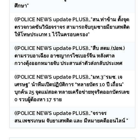
ศึกษา”
((POLICE NEWS update PLUS))…”สน.ท่าข้าม ตั้งจุด
ตรวจกวดขันวินัยจราจร สามารถจับกุมชายมียาเสพติด
ให้โทษประเภท 1 ไว้ในครอบครอง”
((POLICE NEWS update PLUS))…”สืบ สตม.(ปอพ.)
ตามรวบอาเฉียง อาชญากรไซเบอร์จีน หลังศาล
กวางตุ้งออกหมายจับ ประสานล่าตัวส่งกลับประเทศ
((POLICE NEWS update PLUS))…”มท.3″รมช. เจ
เศรษฐ” นำทีมเปิดปฏิบัติการ “ทลายบัตร 10 ปี เถื่อน”
บุกค้น 25 จุดแม่สอด ทลายเครือข่ายทุจริตออกบัตรเลข
0 รวบผู้ต้องหา 17 ราย
((POLICE NEWS update PLUS))…”จราจร
สน.เพชรเกษม จับยาเสพติด และ มีหมายคดีออนไลน์ ”