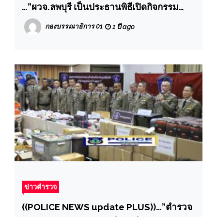
…”ผวจ.ลพบุรี เป็นประธานพิธีเปิดกิจกรรม
“Kick off ปฏิบัติการกวาดล้างยาเสพติด No
กองบรรณาธิการ 01
1 ปี ago
Drugs No Dealers ผนึกกำลัง ชุมชนปลอด
ยาเสพติด” อำเภอเมืองลพบุรี
ข่าวตำรวจ
((POLICE NEWS update PLUS))…”ตำรวจ