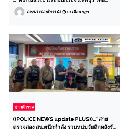
สส.ภ.จว.ลพบุรีและ สภ.เมือง จว.ลพบุรีนำชุด
กองบรรณาธิการ 01
10 เดือน ago
ปฎิบัติสืบสวนปราบปราม เข้าทลายสยบเว็บ
พนันออนไลน์ ให้สิ้นจากเมืองไทย…”
ข่าวตำรวจ
((POLICE NEWS update PLUS))…”สาย
ตรวจสอง สน.ผนึกกำลัง รวบหนุ่มวัยดึกหลังรับ