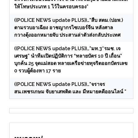
ให้โทษประเภท 1 ไว้ในครอบครอง”
((POLICE NEWS update PLUS))…”สืบ สตม.(ปอพ.)
ตามรวบอาเฉียง อาชญากรไซเบอร์จีน หลังศาล
กวางตุ้งออกหมายจับ ประสานล่าตัวส่งกลับประเทศ
((POLICE NEWS update PLUS))…”มท.3″รมช. เจ
เศรษฐ” นำทีมเปิดปฏิบัติการ “ทลายบัตร 10 ปี เถื่อน”
บุกค้น 25 จุดแม่สอด ทลายเครือข่ายทุจริตออกบัตรเลข
0 รวบผู้ต้องหา 17 ราย
((POLICE NEWS update PLUS))…”จราจร
สน.เพชรเกษม จับยาเสพติด และ มีหมายคดีออนไลน์ ”