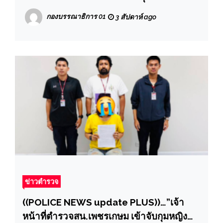
แจ้งแอบส่องใต้กระโปรงสาวขณะขึ้นรถไฟฟ้า
กองบรรณาธิการ 01
3 สัปดาห์ ago
ตรวจสอบพบคลิปแอบถ่ายอื้อ
ผกก.สน.เพชรเกษม ตบรางวัลทันที”
ข่าวตำรวจ
((POLICE NEWS update PLUS))…”เจ้า
หน้าที่ตำรวจสน.เพชรเกษม เข้าจับกุมหญิง