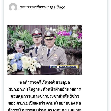
กองบรรณาธิการ 01
1 ปี ago
พลตำรวจตรี ภัคพงศ์ สายอุบล
ผบก.อก.ภ.1ในฐานะหัวหน้าฝ่ายอำนวยการ
ควบคุมการแถลงข่าวประชาสัมพันธ์ข่าว
ของ ตร.ภ.1 เปิดเผยว่า ตามนโยบายของ พล
ตำรวจโท สุรพล เปรมบุตร ผบช.ภ.1 และ พล