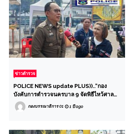
เหยื่อหวุดหวิด”
ข่าวตำรวจ
POLICE NEWS update PLUS))..”กอง
บังคับการตำรวจนครบาล 9 จัดพิธีไหว้ศาล
และทำบุญเลี้ยงพระ”
กองบรรณาธิการ 01
1 ปี ago