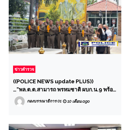
ข่าวตำรวจ
((POLICE NEWS update PLUS))
…”พล.ต.ต.สามารถ พรหมชาติ ผบก.น.9 พร้อม
ข้าราชการตำรวจในสังกัด บก.น.9 ร่วมสักกา
กองบรรณาธิการ 01
10 เดือน ago
ระศาลพระภูมิชัยมงคล, ศาลตายาย และสิ่ง
ศักดิ์สิทธิ์ภายใน บก.น.9