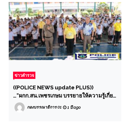
ข่าวตำรวจ
((POLICE NEWS update PLUS))
…”ผกก.สน.เพชรเกษม บรรยายให้ความรู้เกี่ยว
กับการป้องกันและแก้ไขปัญหายาเสพติดและ
กองบรรณาธิการ 01
1 ปี ago
บุหรี่ไฟฟ้า และถ่ายทอดนำวิธีเอาตัวรอดให้
กับครูและนักเรียน บุคลากร ในด้านการ
ป้องกันตนเอง”