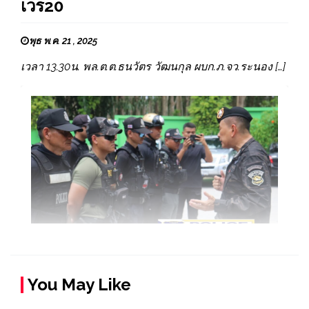
เวร20
พุธ พ.ค. 21 , 2025
เวลา 13.30น. พล.ต.ต.ธนวัตร วัฒนกุล ผบก.ภ.จว.ระนอง […]
You May Like