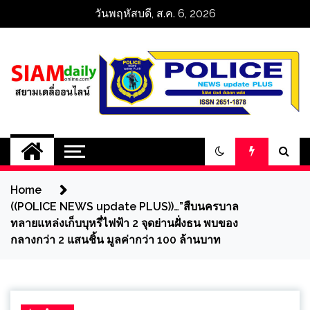
Skip
วันพฤหัสบดี, ส.ค. 6, 2026
to
content
สยามเดลี่ออนไลน์ 
SiamDailyOnline 
Home
policenewsupdatep
((POLICE NEWS update PLUS))…”สืบนครบาล
ทลายแหล่งเก็บบุหรี่ไฟฟ้า 2 จุดย่านฝั่งธน พบของ
กลางกว่า 2 แสนชิ้น มูลค่ากว่า 100 ล้านบาท