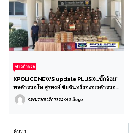
ข่าวตำรวจ
((POLICE NEWS update PLUS))…บิ๊กอ้อม”
พลตำรวจโท สุรพงษ์ ชัยจันทร์รองจเรตำรวจ
แห่งชาติ ออกตรวจตำรวจภูธรจังหวัด
กองบรรณาธิการ 01
2 ปี ago
นครปฐม
ค้นหา