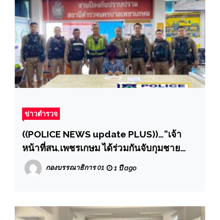
ข่าวตำรวจ
((POLICE NEWS update PLUS))…”เจ้า
หน้าที่สน.เพชรเกษม ได้ร่วมกันจับกุมชาย
สัญชาติเมียนมา โดยกล่าวหาว่า 1.จำหน่าย
กองบรรณาธิการ 01
1 ปี ago
ยาเสพติดให้โทษประเภท 1 เมทแอมเฟตา
มีน(ยาบ้า)