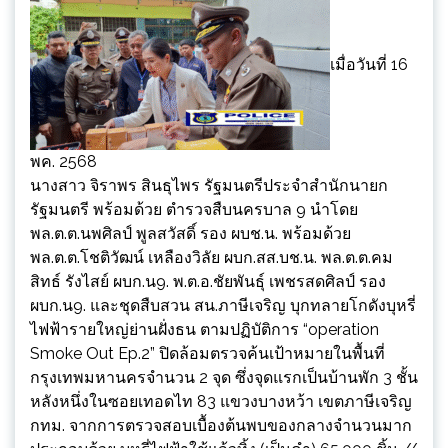
เมื่อวันที่ 16
พค. 2568
นางสาว จิราพร สินธุไพร รัฐมนตรีประจำสำนักนายก
รัฐมนตรี พร้อมด้วย ตำรวจสืบนครบาล 9 นำโดย
พล.ต.ต.นพศิลป์ พูลสวัสดิ์ รอง ผบช.น. พร้อมด้วย
พล.ต.ต.โชติวัฒน์ เหลืองวิลัย ผบก.สส.บช.น. พล.ต.ต.คม
สิทธ์ รังไสย์ ผบก.น9. พ.ต.อ.ชัยพันธุ์ เพชรสดศิลป์ รอง
ผบก.น9. และชุดสืบสวน สน.ภาษีเจริญ บุกทลายโกดังบุหรี่
ไฟฟ้ารายใหญ่ย่านฝั่งธน ตามปฏิบัติการ “operation
Smoke Out Ep.2” ปิดล้อมตรวจค้นเป้าหมายในพื้นที่
กรุงเทพมหานครจำนวน 2 จุด ซึ่งจุดแรกเป็นบ้านพัก 3 ชั้น
หลังหนึ่งในซอยเทอดไท 83 แขวงบางหว้า เขตภาษีเจริญ
กทม. จากการตรวจสอบเบื้องต้นพบของกลางจำนวนมาก