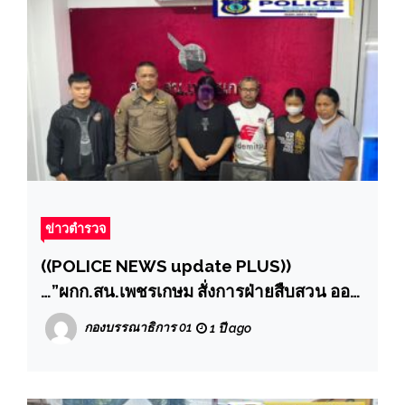
ข่าวตำรวจ
((POLICE NEWS update PLUS))
…”ผกก.สน.เพชรเกษม สั่งการฝ่ายสืบสวน ออก
ตามหานักเรียนสาว หลังพ่อแจ้งความหายตัว
กองบรรณาธิการ 01
1 ปี ago
ออกจากบ้านสุดท้ายโดนแกงค์คอลเซนเตอร์
หลอกให้เปิดห้องพัก โชคดี สืบเพชรเกษมตาม
จนพบตัว ก่อนที่จะโอนให้กับคนร้ายรอดเป็น