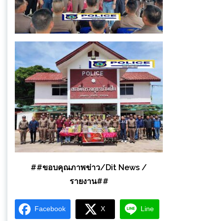
##ขอบคุณภาพข่าว/Dit News /
รายงาน##
Facebook
X
Line