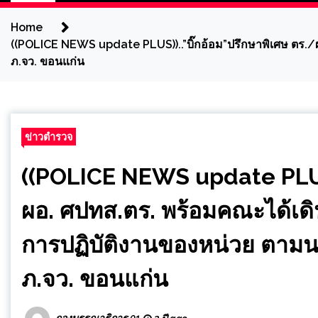
Home
((POLICE NEWS update PLUS))..”บิ๊กอ้อม”ปรึกษาพิเศษ ตร./
ภ.จว. ขอนแก่น
ข่าวตำรวจ
((POLICE NEWS update PLUS))
ผอ. ศปทส.ตร. พร้อมคณะได้เด
การปฏิบัติงานของหน่วย ตามนโ
ภ.จว. ขอนแก่น
กองบรรณาธิการ 01