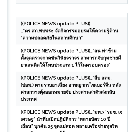
((POLICE NEWS update PLUS))
…”ตร.สภ.พบพระ จัดกิจกรรมอบรมให้ความรู้ด้าน
“ความปลอดภัยในสถานศึกษา”
((POLICE NEWS update PLUS))…”สน.ท่าข้าม
ตั้งจุดตรวจกวดขันวินัยจราจร สามารถจับกุมชายมี
ยาเสพติดให้โทษประเภท 1 ไว้ในครอบครอง”
((POLICE NEWS update PLUS))…”สืบ สตม.
(ปอพ.) ตามรวบอาเฉียง อาชญากรไซเบอร์จีน หลัง
ศาลกวางตุ้งออกหมายจับ ประสานล่าตัวส่งกลับ
ประเทศ
((POLICE NEWS update PLUS))…”มท.3″รมช. เจ
เศรษฐ” นำทีมเปิดปฏิบัติการ “ทลายบัตร 10 ปี
เถื่อน” บุกค้น 25 จุดแม่สอด ทลายเครือข่ายทุจริต