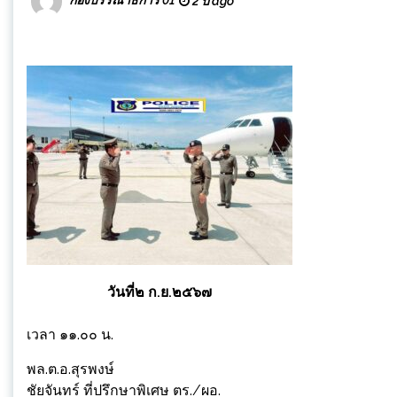
2 ปี ago
วันที่๒ ก.ย.๒๕๖๗
เวลา ๑๑.๐๐ น.
พล.ต.อ.สุรพงษ์
ชัยจันทร์ ที่ปรึกษาพิเศษ ตร./ผอ.