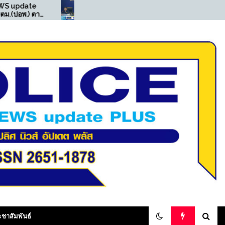
((POLICE NEWS update
((POLIC
PLUS))…”มท.3″รมช. เจ
PLUS))…”
เศรษฐ” นำทีมเปิดปฏิบัติการ
สน.เพชรเ
“ทลายบัตร 10 ปี เถื่อน” บุกค้น
และ มีหม
25 จุดแม่สอด ทลายเครือข่าย
ทุจริตออกบัตรเลข 0 รวบผู้
ต้องหา 17 ราย
olicenewsupdateplus
ะชาสัมพันธ์