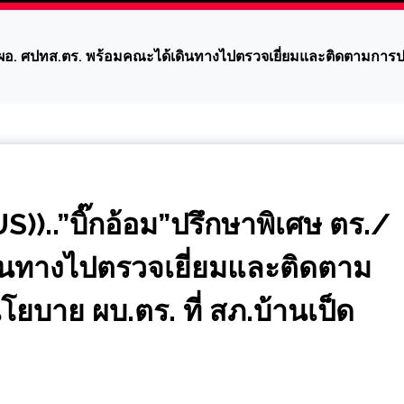
ผอ. ศปทส.ตร. พร้อมคณะได้เดินทางไปตรวจเยี่ยมและติดตามการปฏิ
..”บิ๊กอ้อม”ปรึกษาพิเศษ ตร./
ินทางไปตรวจเยี่ยมและติดตาม
ยบาย ผบ.ตร. ที่ สภ.บ้านเป็ด