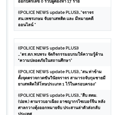
ออกบัตรเลข 0 รวบผู้ต้องหา 17 ราย
((POLICE NEWS update PLUS))…”จราจร
สน.เพชรเกษม จับยาเสพติด และ มีหมายคดี
ออนไลน์ ”
((POLICE NEWS update PLUS))
…”ตร.สภ.พบพระ จัดกิจกรรมอบรมให้ความรู้ด้าน
“ความปลอดภัยในสถานศึกษา”
((POLICE NEWS update PLUS))…”สน.ท่าข้าม
ตั้งจุดตรวจกวดขันวินัยจราจร สามารถจับกุมชายมี
ยาเสพติดให้โทษประเภท 1 ไว้ในครอบครอง”
((POLICE NEWS update PLUS))…”สืบ สตม.
(ปอพ.) ตามรวบอาเฉียง อาชญากรไซเบอร์จีน หลัง
ศาลกวางตุ้งออกหมายจับ ประสานล่าตัวส่งกลับ
ประเทศ