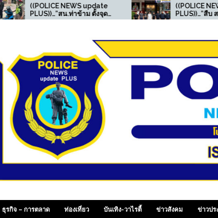
E NEWS update
((POLICE NEWS update
.ท่าข้าม ตั้งจุด
PLUS))…”สืบ สตม.(ปอพ.) ตาม
ันวินัยจราจร
รวบอาเฉียง อาชญากร
บกุมชายมียาเสพติด
ไซเบอร์จีน หลังศาลกวางตุ้ง
ะเภท 1 ไว้ในครอบ
ออกหมายจับ ประสานล่าตัว
ส่งกลับประเทศ
 SiamDailyOnline , p
ธุรกิจ – การตลาด
ท่องเที่ยว
บันเทิง-วาไรตี้
ข่าวสังคม
ข่าวปร