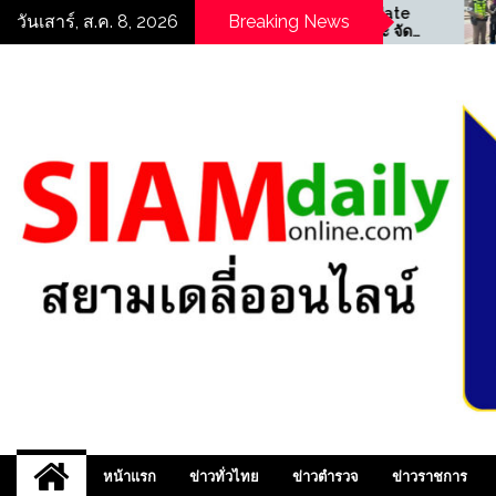
Skip
((POLICE NEWS update
((POLIC
วันเสาร์, ส.ค. 8, 2026
Breaking News
PLUS))…”ตร.สภ.พบพระ จัด
PLUS))…”สน
to
กิจกรรมอบรมให้ความรู้ด้าน
ตรวจกวดข
content
“ความปลอดภัยในสถาน
สามารถจั
ศึกษา”
ให้โทษปร
ครอง”
สยามเดลี่ออนไลน์ ,
หน้าแรก
ข่าวทั่วไทย
ข่าวตำรวจ
ข่าวราชการ