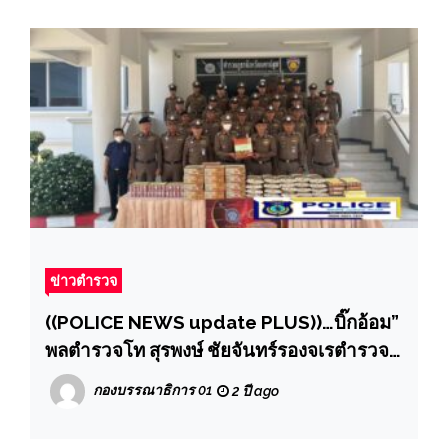
ข่าวตำรวจ
((POLICE NEWS update PLUS))…บิ๊กอ้อม”
พลตำรวจโท สุรพงษ์ ชัยจันทร์รองจเรตำรวจ
แห่งชาติ ออกตรวจตำรวจภูธรจังหวัด
กองบรรณาธิการ 01
2 ปี ago
นครปฐม