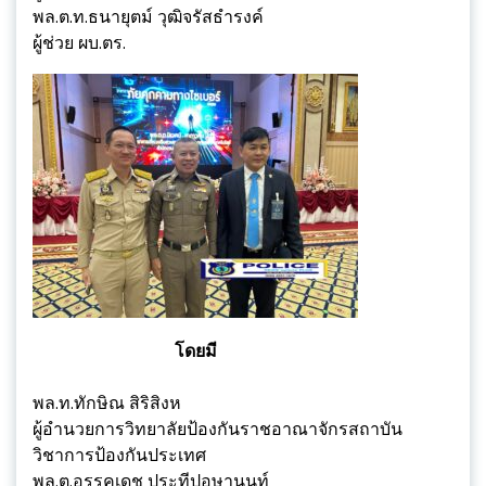
พล.ต.ท.ธนายุตม์ วุฒิจรัสธำรงค์
ผู้ช่วย ผบ.ตร.
โดยมี
พล.ท.ทักษิณ สิริสิงห
ผู้อำนวยการวิทยาลัยป้องกันราชอาณาจักรสถาบัน
วิชาการป้องกันประเทศ
พล.ต.อรรคเดช ประทีปอุษานนท์