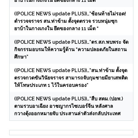
ยาบ้าในกางเกงใน ยึดของกลาง 11 เม็ด “
((POLICE NEWS update PLUS))…”ซ้อนท้ายไม่รอด!
ตำรวจจราจร สน.ท่าข้าม ตั้งจุดตรวจ รวบหนุ่มซุก
ยาบ้าในกางเกงใน ยึดของกลาง 11 เม็ด “
((POLICE NEWS update PLUS))…”ตร.สภ.พบพระ จัด
กิจกรรมอบรมให้ความรู้ด้าน “ความปลอดภัยในสถาน
ศึกษา”
((POLICE NEWS update PLUS))…”สน.ท่าข้าม ตั้งจุด
ตรวจกวดขันวินัยจราจร สามารถจับกุมชายมียาเสพติด
ให้โทษประเภท 1 ไว้ในครอบครอง”
((POLICE NEWS update PLUS))…”สืบ สตม.(ปอพ.)
ตามรวบอาเฉียง อาชญากรไซเบอร์จีน หลังศาล
กวางตุ้งออกหมายจับ ประสานล่าตัวส่งกลับประเทศ