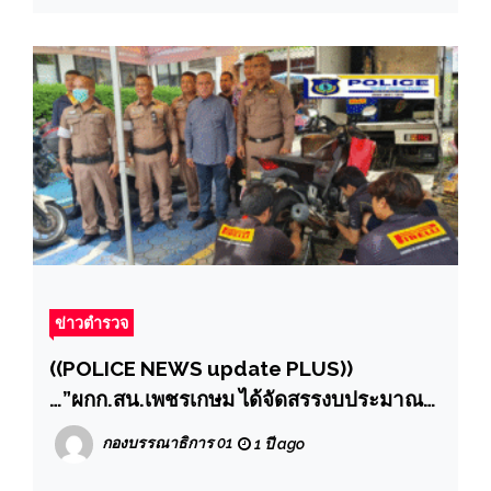
ข่าวตำรวจ
((POLICE NEWS update PLUS))
…”ผกก.สน.เพชรเกษม ได้จัดสรรงบประมาณ
จัดซื้ออะไหล่รถจักรยานยนต์ พร้อมซ่อมบำรุง
กองบรรณาธิการ 01
1 ปี ago
เปลี่ยนถ่ายน้ำมันเครื่อง ล้อยาง รถ
จักรยานยนต์ของเจ้าหน้าที่ตำรวจ