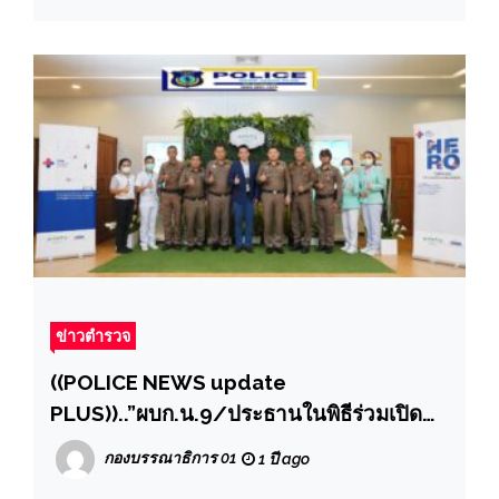
ข่าวตำรวจ
((POLICE NEWS update
PLUS))..”ผบก.น.9/ประธานในพิธีร่วมเปิด
โครงการอบรม CPR “เราทำความดีด้วย
กองบรรณาธิการ 01
1 ปี ago
หัวใจ”