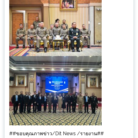
##ขอบคุณภาพข่าว/Dit News /รายงาน##