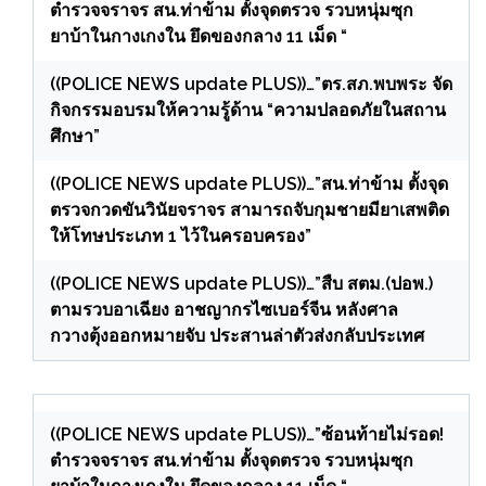
ตำรวจจราจร สน.ท่าข้าม ตั้งจุดตรวจ รวบหนุ่มซุก
ยาบ้าในกางเกงใน ยึดของกลาง 11 เม็ด “
((POLICE NEWS update PLUS))…”ตร.สภ.พบพระ จัด
กิจกรรมอบรมให้ความรู้ด้าน “ความปลอดภัยในสถาน
ศึกษา”
((POLICE NEWS update PLUS))…”สน.ท่าข้าม ตั้งจุด
ตรวจกวดขันวินัยจราจร สามารถจับกุมชายมียาเสพติด
ให้โทษประเภท 1 ไว้ในครอบครอง”
((POLICE NEWS update PLUS))…”สืบ สตม.(ปอพ.)
ตามรวบอาเฉียง อาชญากรไซเบอร์จีน หลังศาล
กวางตุ้งออกหมายจับ ประสานล่าตัวส่งกลับประเทศ
((POLICE NEWS update PLUS))…”ซ้อนท้ายไม่รอด!
ตำรวจจราจร สน.ท่าข้าม ตั้งจุดตรวจ รวบหนุ่มซุก