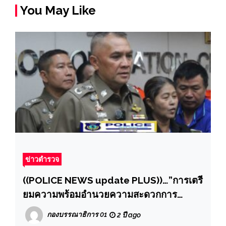
You May Like
ข่าวตำรวจ
((POLICE NEWS update PLUS))…”การเตรี
ยมความพร้อมอำนวยความสะดวกการ
จราจร ป้องกันและลดอุบัติเหตุทางถนน ช่วง
กองบรรณาธิการ 01
2 ปี ago
เทศกาลปีใหม่ พ.ศ.2568 ของ ตำรวจภูธรภาค