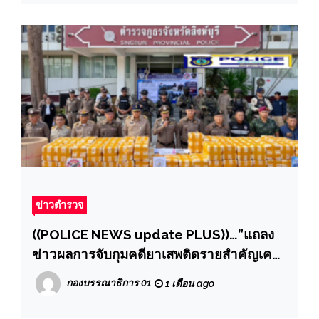
สน.เพชรเกษม
ข่าวตำรวจ
((POLICE NEWS update PLUS))…”แถลง
ข่าวผลการจับกุมคดียาเสพติดรายสำคัญเครือ
ข่ายโกดังสิงห์บุรี
กองบรรณาธิการ 01
1 เดือน ago