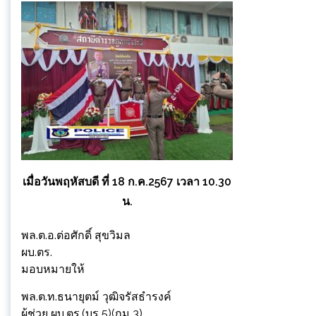
เมื่อวันพฤหัสบดี ที่ 18 ก.ค.2567 เวลา 10.30
น.
พล.ต.อ.ต่อศักดิ์ สุขวิมล
ผบ.ตร.
มอบหมายให้
พล.ต.ท.ธนายุตม์ วุฒิจรัสธำรงค์
ผู้ช่วย ผบ.ตร.(บร 5)(กม 3)