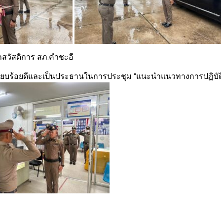
พักสวัสดิการ สภ.คำชะอี
บเรียบร้อยดีและเป็นประธานในการประชุม “แนะนำแนวทางการปฏิบัต