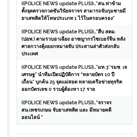
((POLICE NEWS update PLUS))…”สน.ท่าข้าม
ตั้งจุดตรวจกวดขันวินัยจราจร สามารถจับกุมชายมี
ยาเสพติดให้โทษประเภท 1 ไว้ในครอบครอง”
((POLICE NEWS update PLUS))…”สืบ สตม.
(ปอพ.) ตามรวบอาเฉียง อาชญากรไซเบอร์จีน หลัง
ศาลกวางตุ้งออกหมายจับ ประสานล่าตัวส่งกลับ
ประเทศ
((POLICE NEWS update PLUS))…”มท.3″รมช. เจ
เศรษฐ” นำทีมเปิดปฏิบัติการ “ทลายบัตร 10 ปี
เถื่อน” บุกค้น 25 จุดแม่สอด ทลายเครือข่ายทุจริต
ออกบัตรเลข 0 รวบผู้ต้องหา 17 ราย
((POLICE NEWS update PLUS))…”จราจร
สน.เพชรเกษม จับยาเสพติด และ มีหมายคดี
ออนไลน์ ”