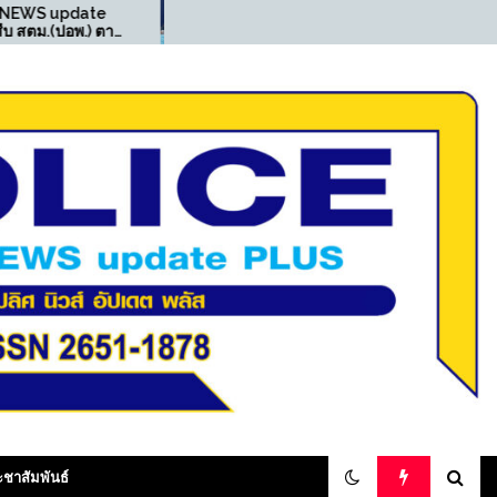
((POLICE NEWS update
((P
PLUS))…”มท.3″รมช. เจ
PLUS
เศรษฐ” นำทีมเปิดปฏิบัติการ
สน.เ
“ทลายบัตร 10 ปี เถื่อน” บุกค้น
และ 
25 จุดแม่สอด ทลายเครือข่าย
ทุจริตออกบัตรเลข 0 รวบผู้
ต้องหา 17 ราย
olicenewsupdateplus
ะชาสัมพันธ์