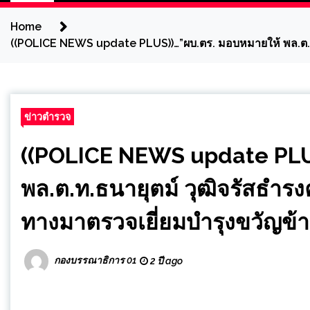
Home
((POLICE NEWS update PLUS))…”ผบ.ตร. มอบหมายให้ พล.ต.ท.ธนา
ข่าวตำรวจ
((POLICE NEWS update PLU
พล.ต.ท.ธนายุตม์ วุฒิจรัสธำรงค์
ทางมาตรวจเยี่ยมบำรุงขวัญข้
กองบรรณาธิการ 01
2 ปี ago