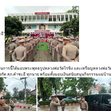
อี”
ในการนี้ได้มอบพระพุทธรูปหลวงพ่อวัดไร่ขิง และเหรียญหลวงพ่อวั
จ สังกัด สภ.คำชะอี ทุกนาย พร้อมทั้งมอบเงินสนับสนุนกิจกรรมแม่บ้าน