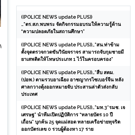
((POLICE NEWS update PLUS))
…”ตร.สภ.พบพระ จัดกิจกรรมอบรมให้ความรู้ด้าน
“ความปลอดภัยในสถานศึกษา”
((POLICE NEWS update PLUS))…”สน.ท่าข้าม
ิ
ตั้งจุดตรวจกวดขันวินัยจราจร สามารถจับกุมชายมี
ยาเสพติดให้โทษประเภท 1 ไว้ในครอบครอง”
((POLICE NEWS update PLUS))…”สืบ สตม.
(ปอพ.) ตามรวบอาเฉียง อาชญากรไซเบอร์จีน หลัง
ศาลกวางตุ้งออกหมายจับ ประสานล่าตัวส่งกลับ
ประเทศ
((POLICE NEWS update PLUS))…”มท.3″รมช. เจ
เศรษฐ” นำทีมเปิดปฏิบัติการ “ทลายบัตร 10 ปี
เถื่อน” บุกค้น 25 จุดแม่สอด ทลายเครือข่ายทุจริต
ออกบัตรเลข 0 รวบผู้ต้องหา 17 ราย