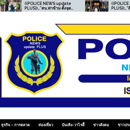
OLICE NEWS update
((POLICE NEWS update
)…”สน.ท่าข้าม ตั้งจุด
PLUS))…”สืบ สตม.(ปอพ.) ตาม
กวดขันวินัยจราจร
รวบอาเฉียง อาชญากร
รถจับกุมชายมียาเสพติด
ไซเบอร์จีน หลังศาลกวางตุ้ง
ทษประเภท 1 ไว้ในครอบ
ออกหมายจับ ประสานล่าตัว
”
ส่งกลับประเทศ
 SiamDailyOnline , p
ธุรกิจ – การตลาด
ท่องเที่ยว
บันเทิง-วาไรตี้
ข่าวสังคม
ข่าวปร