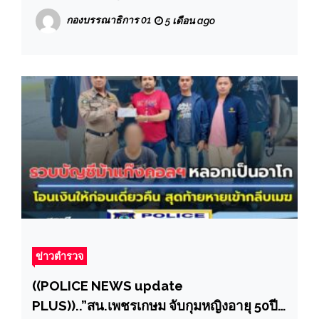
เมืองผิดกฎหมาย ซ่อนตัวรีสอร์ทกลางเมือง
กองบรรณาธิการ 01
5 เดือน ago
ข่าวตำรวจ
((POLICE NEWS update
PLUS))..”สน.เพชรเกษม จับกุมหญิงอายุ 50ปี