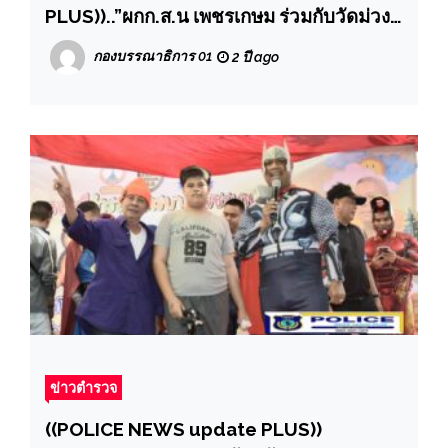
PLUS))..”ผกก.ส.น เพชรเกษม ร่วมกับวัดม่วง
จัดกิจกรรมสวดเจริญพระพุทธมนต์เพื่อถวาย
กองบรรณาธิการ 01
2 ปี ago
พระพรชัยมงคลเนื่องในโอกาสพระราชพิธี
มหามงคลเฉลิมพระชนมพรรษา 6 รอบ
ข่าวตำรวจ
((POLICE NEWS update PLUS))