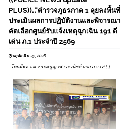
PLUS))..."ตำรวจภูธรภาค 1 ลุยลงพื้นที่
ประเมินผลการปฏิบัติงานและพิจารณา
คัดเลือกศูนย์รับแจ้งเหตุฉุกเฉิน 191 ดี
เด่น ภ.1 ประจำปี 2569
พฤหัส มิ.ย. 25 , 2026
โดยมีพล.ต.ต. ธรรมนูญ เชาวะวนิชย์ ผบก.ภ.จว.ส […]