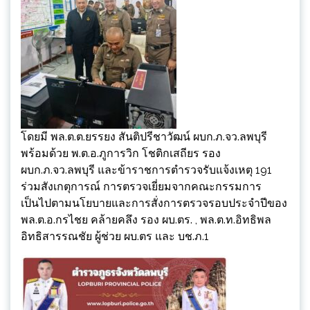
โดยมี พล.ต.ต.ยรรยง สันติปรีชาวัฒน์ ผบก.ภ.จว.ลพบุรี
พร้อมด้วย พ.ต.อ.ภูการวิก โชติกเสถียร รอง
ผบก.ภ.จว.ลพบุรี และข้าราชการตำรวจรับแจ้งเหตุ 191
ร่วมสังเกตุการณ์ การตรวจเยี่ยมจากคณะกรรมการ
เป็นไปตามนโยบายและการสั่งการตรวจรอบประจำปีของ
พล.ต.อ.กรไชย คล้ายคลึง รอง ผบ.ตร. , พล.ต.ท.อิทธิพล
อิทธิสารรณชัย ผู้ช่วย ผบ.ตร และ บช.ภ.1