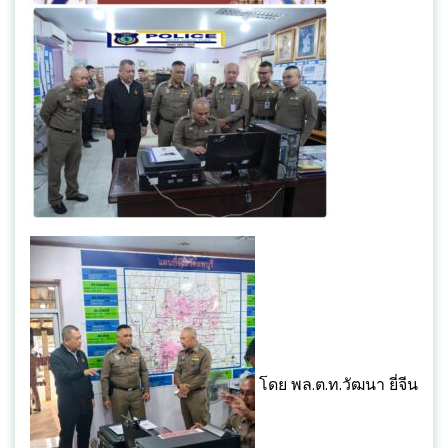
โดย พล.ต.ท.วัฒนา ยี่จีน