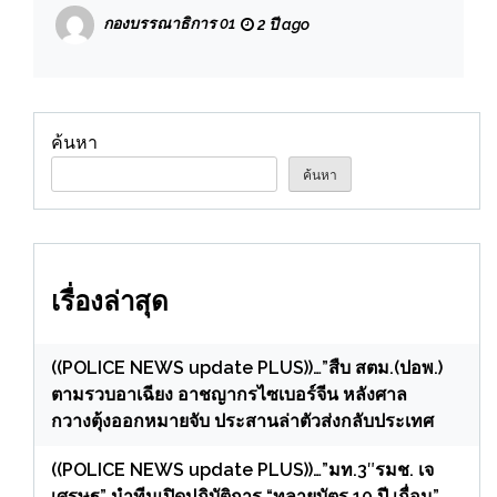
ข้อหา “ร่วมกันฉ้อโกงโดยการแสดงตนเป็น
กองบรรณาธิการ 01
2 ปี ago
บุคคลอื่น”
ค้นหา
ค้นหา
เรื่องล่าสุด
((POLICE NEWS update PLUS))…”สืบ สตม.(ปอพ.)
ตามรวบอาเฉียง อาชญากรไซเบอร์จีน หลังศาล
กวางตุ้งออกหมายจับ ประสานล่าตัวส่งกลับประเทศ
((POLICE NEWS update PLUS))…”มท.3″รมช. เจ
เศรษฐ” นำทีมเปิดปฏิบัติการ “ทลายบัตร 10 ปี เถื่อน”