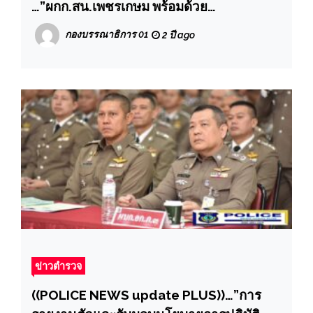
…”ผกก.สน.เพชรเกษม พร้อมด้วย
กต.ตร.สน.เพชรเกษม ร่วมมอบทุนการศึกษา
กองบรรณาธิการ 01
2 ปี ago
ให้แก่บุตรข้าราชการตำรวจ สน.เพชรเกษม
เนื่องในวันเด็กแห่งชาติ
ข่าวตำรวจ
((POLICE NEWS update PLUS))…”การ