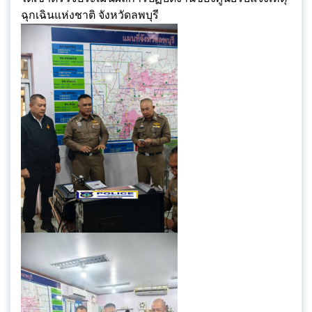
ฉุกเฉินแห่งชาติ จังหวัดลพบุรี