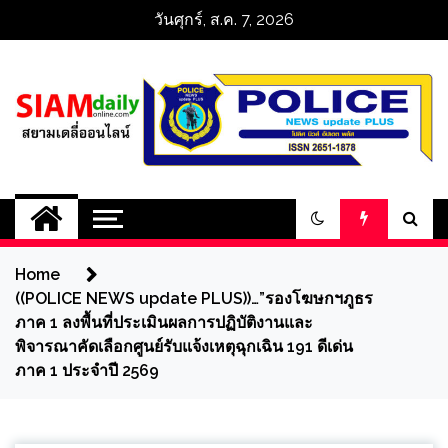
Skip
วันศุกร์, ส.ค. 7, 2026
to
content
สยามเดลี่ออนไลน์ 
SiamDailyOnline 
Home
policenewsupdatep
((POLICE NEWS update PLUS))…”รองโฆษกฯภูธร
ภาค 1 ลงพื้นที่ประเมินผลการปฏิบัติงานและ
พิจารณาคัดเลือกศูนย์รับแจ้งเหตุฉุกเฉิน 191 ดีเด่น
ภาค 1 ประจำปี 2569