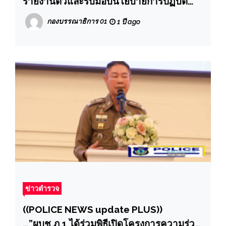
รายงานตัวและรับมอบนโยบายการปฏิบัติ
ราชการของข้าราชการตำรวจระดับ รอง
กองบรรณาธิการ 01
1 ปี ago
ผบก. – สว. ที่ได้รับการแต่งตั้ง วาระประจำปี
2567″
ข่าวตำรวจ
((POLICE NEWS update PLUS))
…”ผบช.ภ.1 ได้ร่วมพิธีเปิดโครงการความร่วม