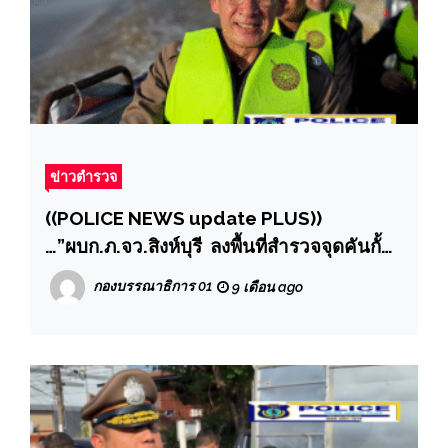
ข่าวตำรวจ
((POLICE NEWS update PLUS))
…”ผบก.ภ.จว.สิงห์บุรี ลงพื้นที่สำรวจจุดคันกั้น
น้ำพังน้ำเข้าท่วมบ้านเรือนประชาชน
กองบรรณาธิการ 01
9 เดือน ago