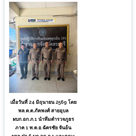
เมื่อวันที่ 24 มิถุนายน 2569 โดย
พล.ต.ต.ภัคพงศ์ สายอุบล
ผบก.อก.ภ.1 นำทีมตำรวจภูธร
ภาค 1 พ.ต.อ.ฉัตรชัย จันอ้น