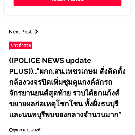
Next Post
ข่าวตำรวจ
((POLICE NEWS update
PLUS))..."ผกก.สน.เพชรเกษม สั่งติดตั้ง
กล้องวงจรปิดเพิ่มซุ่มดูแกงค์ลักรถ
จักรยานยนต์สุดท้าย รวบได้ยกแก้งค์
ขยายผลก่อเหตุโชกโชน ทั้งฝั่งธนบุรี
และนนทบุรีพบของกลางจำนวนมาก”
พุธ ก.ค. 1 , 2026