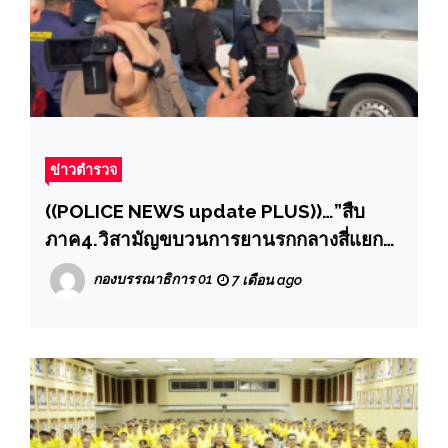
ข่าวตำรวจ
((POLICE NEWS update PLUS))…”สืบ
ภาค4.วิสามัญขบวนการยานรกกลางสี่แยก
หนองคาย ตร.ไล่ล่าสกัดจับกระบะขนยานรก
กองบรรณาธิการ 01
7 เดือน ago
คนร้ายฮึดสู้ถูกวิสามัญดับ 1 ยึดยาบ้าล็อตมหึ
มา 6 ล้านเม็ด