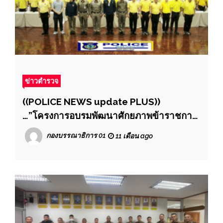
ข่าวตำรวจ
((POLICE NEWS update PLUS))
…”โครงการอบรมพัฒนาศักยภาพข้าราชการ
ตำรวจ เพื่อปราบปรามคนร้ายข้ามชาติ และ
กองบรรณาธิการ 01
11 เดือน ago
เข้าเมืองโดยผิดกฎหมาย ตำรวจภูธรภาค 1
ประจำปีงบประมาณ พ.ศ. 2568