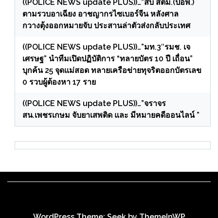
((POLICE NEWS update PLUS))…”สืบ สตม.(ปอพ.)
ตามรวบอาเฉียง อาชญากรไซเบอร์จีน หลังศาล
กวางตุ้งออกหมายจับ ประสานล่าตัวส่งกลับประเทศ
((POLICE NEWS update PLUS))…”มท.3″รมช. เจ
เศรษฐ” นำทีมเปิดปฏิบัติการ “ทลายบัตร 10 ปี เถื่อน”
บุกค้น 25 จุดแม่สอด ทลายเครือข่ายทุจริตออกบัตรเลข
0 รวบผู้ต้องหา 17 ราย
((POLICE NEWS update PLUS))…”จราจร
สน.เพชรเกษม จับยาเสพติด และ มีหมายคดีออนไลน์ ”
WordPress Theme: Seek by
ThemeInWP