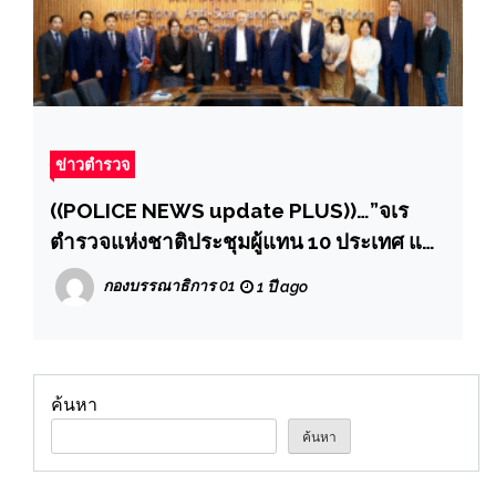
ข่าวตำรวจ
((POLICE NEWS update PLUS))…”จเร
ตำรวจแห่งชาติประชุมผู้แทน 10 ประเทศ และ
UNODC จับมือร่วมปฏิบัติการในวอร์รูม ศูนย์
กองบรรณาธิการ 01
1 ปี ago
บริหารเหตุการณ์แก๊งคอลเซ็นเตอร์และค้า
มนุษย์นานาชาติ
ค้นหา
ค้นหา