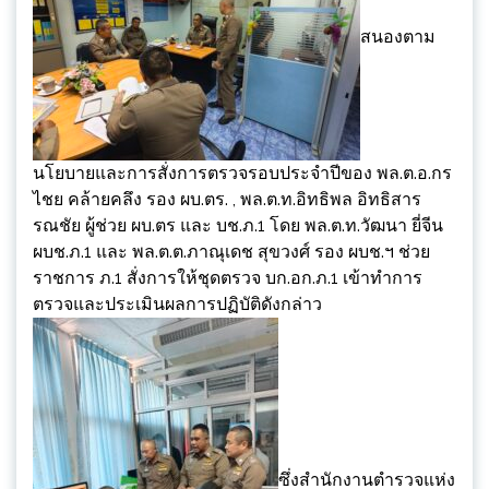
สนองตาม
นโยบายและการสั่งการตรวจรอบประจำปีของ พล.ต.อ.กร
ไชย คล้ายคลึง รอง ผบ.ตร. , พล.ต.ท.อิทธิพล อิทธิสาร
รณชัย ผู้ช่วย ผบ.ตร และ บช.ภ.1 โดย พล.ต.ท.วัฒนา ยี่จีน
ผบช.ภ.1 และ พล.ต.ต.ภาณุเดช สุขวงศ์ รอง ผบช.ฯ ช่วย
ราชการ ภ.1 สั่งการให้ชุดตรวจ บก.อก.ภ.1 เข้าทำการ
ตรวจและประเมินผลการปฏิบัติดังกล่าว
ซึ่งสำนักงานตำรวจแห่ง