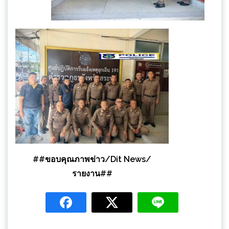
##ขอบคุณภาพข่าว/Dit News/
รายงาน##