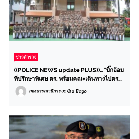
ข่าวตำรวจ
((POLICE NEWS update PLUS))…”บิ๊กอ้อม
ที่ปรึกษาพิเศษ ตร. พร้อมคณะเดินทางไปตรวจ
เยี่ยมบำรุงขวัญและติดตามการปฏิบัติงาน
กองบรรณาธิการ 01
2 ปี ago
ของหน่วย ตามนโยบาย ผบ.ตร. ที่ สภ.น้ำมวบ
จว.น่าน