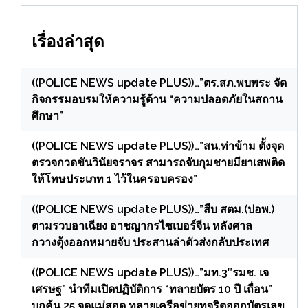
เรื่องล่าสุด
((POLICE NEWS update PLUS))…”ตร.สภ.พบพระ จัด
กิจกรรมอบรมให้ความรู้ด้าน “ความปลอดภัยในสถาน
ศึกษา”
((POLICE NEWS update PLUS))…”สน.ท่าข้าม ตั้งจุด
ตรวจกวดขันวินัยจราจร สามารถจับกุมชายมียาเสพติด
ให้โทษประเภท 1 ไว้ในครอบครอง”
((POLICE NEWS update PLUS))…”สืบ สตม.(ปอพ.)
ตามรวบอาเฉียง อาชญากรไซเบอร์จีน หลังศาล
กวางตุ้งออกหมายจับ ประสานล่าตัวส่งกลับประเทศ
((POLICE NEWS update PLUS))…”มท.3″รมช. เจ
เศรษฐ” นำทีมเปิดปฏิบัติการ “ทลายบัตร 10 ปี เถื่อน”
บุกค้น 25 จุดแม่สอด ทลายเครือข่ายทุจริตออกบัตรเลข