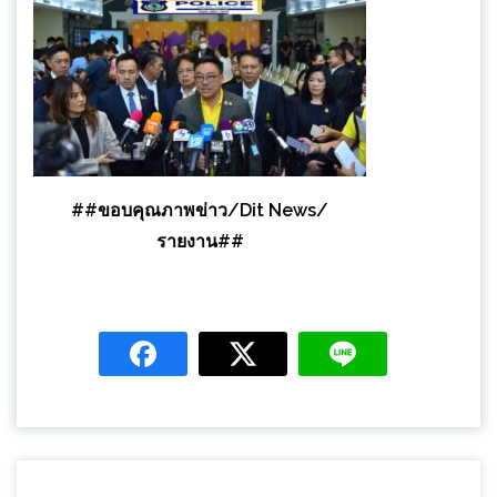
##ขอบคุณภาพข่าว/Dit News/
รายงาน##