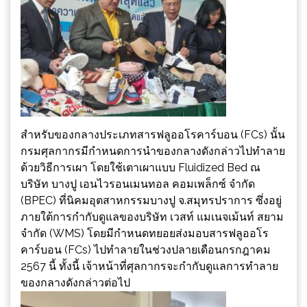
สำหรับของกลางประเภทสารฟลูออโรคาร์บอน (FCs) นั้น
กรมศุลกากรมีกำหนดการนำของกลางดังกล่าวไปทำลาย
ด้วยวิธีการเผา โดยใช้เตาเผาแบบ Fluidized Bed ณ
บริษัท บางปู เอนไวรอนเมนทอล คอมเพล็กซ์ จำกัด
(BPEC) ที่นิคมอุตสาหกรรมบางปู จ.สมุทรปราการ ซึ่งอยู่
ภายใต้การกำกับดูแลของบริษัท เวสท์ แมเนจเม้นท์ สยาม
จำกัด (WMS) โดยมีกำหนดทยอยส่งมอบสารฟลูออโร
คาร์บอน (FCs) ไปทำลายในช่วงปลายเดือนกรกฎาคม
2567 นี้ ทั้งนี้ เจ้าหน้าที่ศุลกากรจะกำกับดูแลการทำลาย
ของกลางดังกล่าวต่อไป