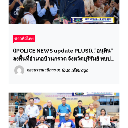
ข่าวทั่วไทย
((POLICE NEWS update PLUS))..”อนุทิน”
ลงพื้นที่อำเภอบ้านกรวด จังหวัดบุรีรัมย์ พบปะ
ให้กำลังใจและมอบนโยบายการดูแล
กองบรรณาธิการ 01
10 เดือน ago
ประชาชนตามแนวชายแดนไทย-กัมพูชา
พร้อมขอบคุณประชาชนที่ให้ความร่วมมือกับ
ภาครัฐในการอพยพไปยังศูนย์พักพิงชั่วคราว
ในช่วงเกิดสถานการณ์ เพื่อให้ทหารหาญทำ
หน้าที่อย่างเต็มกำลัง