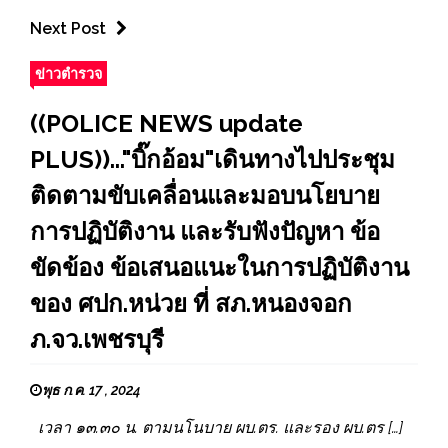
Next Post
ข่าวตำรวจ
((POLICE NEWS update
PLUS))..."บิ๊กอ้อม"เดินทางไปประชุม
ติดตามขับเคลื่อนและมอบนโยบาย
การปฏิบัติงาน และรับฟังปัญหา ข้อ
ขัดข้อง ข้อเสนอแนะในการปฏิบัติงาน
ของ ศปก.หน่วย ที่ สภ.หนองจอก
ภ.จว.เพชรบุรี
พุธ ก.ค. 17 , 2024
เวลา ๑๓.๓๐ น. ตามนโนบาย ผบ.ตร. และรอง ผบ.ตร […]