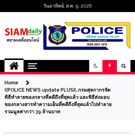
Skip
วันอาทิตย์, ส.ค. 9, 2026
to
content
สยามเดลี่ออนไลน์ 
SiamDailyOnline 
Home
policenewsupdatep
((POLICE NEWS update PLUS))…กรมศุลกากรจัด
พิธีทำลายของกลางที่คดีถึงที่สุดแล้ว และพิธีส่งมอบ
ของกลางสารทำความเย็นที่คดีถึงที่สุดแล้วไปทำลาย
รวมมูลค่ากว่า 39 ล้านบาท