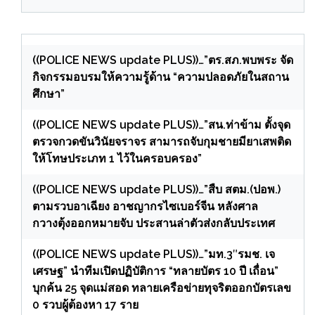
((POLICE NEWS update PLUS))…”ตร.สภ.พบพระ จัด
กิจกรรมอบรมให้ความรู้ด้าน “ความปลอดภัยในสถาน
ศึกษา”
((POLICE NEWS update PLUS))…”สน.ท่าข้าม ตั้งจุด
ตรวจกวดขันวินัยจราจร สามารถจับกุมชายมียาเสพติด
ให้โทษประเภท 1 ไว้ในครอบครอง”
((POLICE NEWS update PLUS))…”สืบ สตม.(ปอพ.)
ตามรวบอาเฉียง อาชญากรไซเบอร์จีน หลังศาล
กวางตุ้งออกหมายจับ ประสานล่าตัวส่งกลับประเทศ
((POLICE NEWS update PLUS))…”มท.3″รมช. เจ
เศรษฐ” นำทีมเปิดปฏิบัติการ “ทลายบัตร 10 ปี เถื่อน”
บุกค้น 25 จุดแม่สอด ทลายเครือข่ายทุจริตออกบัตรเลข
0 รวบผู้ต้องหา 17 ราย