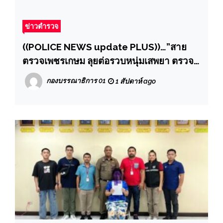
ข่าวตำรวจ
((POLICE NEWS update PLUS))…”สาย
ตรวจเพชรเกษม ลุยต่อรวบหนุ่มเสพยา ตรวจ
พบหนีหมายจับศาลคดีลักทรัพย์“
กองบรรณาธิการ 01
1 สัปดาห์ ago