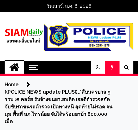
Skip
วันเสาร์, ส.ค. 8, 2026
to
content
สยามเดลี่ออนไลน์ 
SiamDailyOnline 
Home
policenewsupdatep
((POLICE NEWS update PLUS))…”สืบนครบาล 9
รวบ เค คอร์ส รับจ้างขนยาเสพติด เจอดีตำรวจสกัด
จับขับรถชนรถตำรวจ เปิดทางหนี สุดท้ายไม่รอด จน
มุม พื้นที่ สภ.ไทรน้อย จับได้พร้อมยาบ้า 800,000
เม็ด