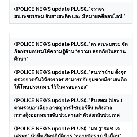
((POLICE NEWS update PLUS))…”จราจร
สน.เพชรเกษม จับยาเสพติด และ มีหมายคดีออนไลน์ ”
((POLICE NEWS update PLUS))…”ตร.สภ.พบพระ จัด
กิจกรรมอบรมให้ความรู้ด้าน “ความปลอดภัยในสถาน
ศึกษา”
((POLICE NEWS update PLUS))…”สน.ท่าข้าม ตั้งจุด
ตรวจกวดขันวินัยจราจร สามารถจับกุมชายมียาเสพติด
ให้โทษประเภท 1 ไว้ในครอบครอง”
((POLICE NEWS update PLUS))…”สืบ สตม.(ปอพ.)
ตามรวบอาเฉียง อาชญากรไซเบอร์จีน หลังศาล
กวางตุ้งออกหมายจับ ประสานล่าตัวส่งกลับประเทศ
((POLICE NEWS update PLUS))…”มท.3″รมช. เจ
เศรษฐ” นำทีมเปิดปฏิบัติการ “ทลายบัตร 10 ปี เถื่อน”