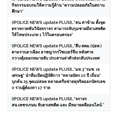
กิจกรรมอบรมให้ความรู้ด้าน “ความปลอดภัยในสถาน
ศึกษา”
((POLICE NEWS update PLUS))…”สน.ท่าข้าม ตั้งจุด
ตรวจกวดขันวินัยจราจร สามารถจับกุมชายมียาเสพติด
ให้โทษประเภท 1 ไว้ในครอบครอง”
((POLICE NEWS update PLUS))…”สืบ สตม.(ปอพ.)
ตามรวบอาเฉียง อาชญากรไซเบอร์จีน หลังศาล
กวางตุ้งออกหมายจับ ประสานล่าตัวส่งกลับประเทศ
((POLICE NEWS update PLUS))…”มท.3″รมช. เจ
เศรษฐ” นำทีมเปิดปฏิบัติการ “ทลายบัตร 10 ปี เถื่อน”
บุกค้น 25 จุดแม่สอด ทลายเครือข่ายทุจริตออกบัตรเลข
0 รวบผู้ต้องหา 17 ราย
((POLICE NEWS update PLUS))…”จราจร
สน.เพชรเกษม จับยาเสพติด และ มีหมายคดีออนไลน์ ”