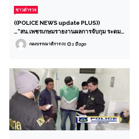
ข่าวตำรวจ
((POLICE NEWS update PLUS))
…”สน.เพชรเกษมรายงานผลการจับกุม ระดม
กวาดล้างอาชญากรรมระหว่างวันที่ 14 – 20
กองบรรณาธิการ 01
1 ปี ago
มิ.ย.2568