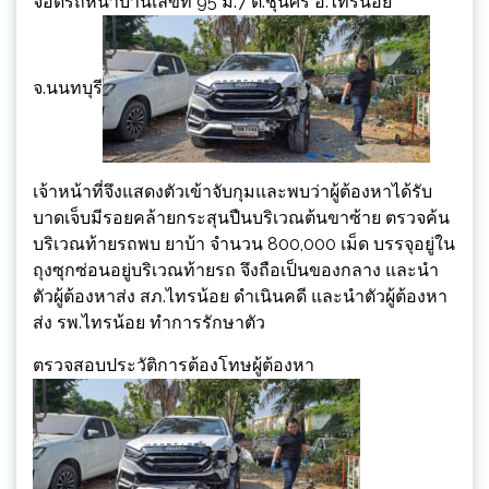
จอดรถหน้าบ้านเลขที่ 95 ม.7 ต.ชุนศรี อ.ไทรน้อย
จ.นนทบุรี
เจ้าหน้าที่จึงแสดงตัวเข้าจับกุมและพบว่าผู้ต้องหาได้รับ
บาดเจ็บมีรอยคล้ายกระสุนปืนบริเวณต้นขาซ้าย ตรวจค้น
บริเวณท้ายรถพบ ยาบ้า จำนวน 800,000 เม็ด บรรจุอยู่ใน
ถุงซุกซ่อนอยู่บริเวณท้ายรถ จึงถือเป็นของกลาง และนำ
ตัวผู้ต้องหาส่ง สภ.ไทรน้อย ดำเนินคดี และนำตัวผู้ต้องหา
ส่ง รพ.ไทรน้อย ทำการรักษาตัว
ตรวจสอบประวัติการต้องโทษผู้ต้องหา