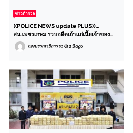
ข่าวตำรวจ
((POLICE NEWS update PLUS))…
สน.เพชรเกษม รวบอดีตเถ้าแก่เนี้ยเจ้าของ
โรงงาน หนีหมายจับ 23 หมาย มูลค่ารวม 30
กองบรรณาธิการ 01
2 ปี ago
กว่าล้าน”