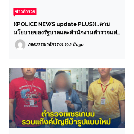
ข่าวตำรวจ
((POLICE NEWS update PLUS))..ตาม
นโยบายของรัฐบาลและสำนักงานตำรวจแห่ง
ชาติให้เจ้าหน้าที่ภาครัฐปราบปรามกลุ่มเครือ
กองบรรณาธิการ 01
2 ปี ago
ข่ายยาเสพติด เนื่องจากเป็นภัยคุกคามที่ร้าย
แรง และเป็นต้นเหตุของการเกิดอาชญากรรม
ในสังคมและประเทศชาติ”