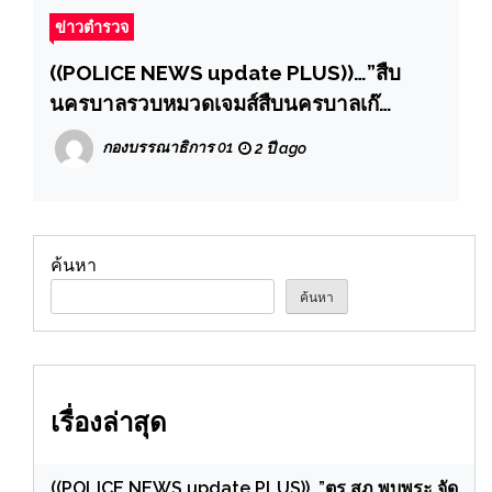
ข่าวตำรวจ
((POLICE NEWS update PLUS))…”สืบ
นครบาลรวบหมวดเจมส์สืบนครบาลเก๊
กรรโชกทรัพย์ พร้อมอาวุธปืน 9 มม. ลูกปืน 12
กองบรรณาธิการ 01
2 ปี ago
นัด สืบนครบาลเก๊ เหลนเจ้าพระยา” แสบ ก่อ
ตั้งกลุ่มเฉพาะกิจ ปะฉะดะ ปลอมตัวเป็นสาย
สืบ
ค้นหา
ค้นหา
เรื่องล่าสุด
((POLICE NEWS update PLUS))…”ตร.สภ.พบพระ จัด