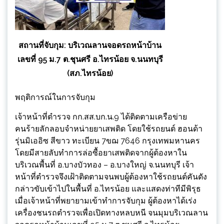
สถานที่จับกุม: บริเวณลานจอดรถหน้าบ้าน
เลขที่ 95 ม.7 ต.ชุนศรี อ.ไทรน้อย จ.นนทบุรี
(สภ.ไทรน้อย)
พฤติการณ์ในการจับกุม
เจ้าหน้าที่ตำรวจ กก.สส.บก.น.9 ได้ติดตามเครือข่าย
คนร้ายลักลอบจำหน่ายยาเสพติด โดยใช้รถยนต์ ฮอนด้า
รุ่นมิเออิซ สีขาว ทะเบียน 7ขฌ 7646 กรุงเทพมหานคร
โดยมีสายลับทำการล่อซื้อยาเสพติดจากผู้ต้องหาใน
บริเวณพื้นที่ อ.บางบัวทอง – อ.บางใหญ่ จ.นนทบุรี เจ้า
หน้าที่ตำรวจจึงเฝ้าติดตามจนพบผู้ต้องหาใช้รถยนต์คันดัง
กล่าวขับเข้าไปในพื้นที่ อ.ไทรน้อย และแสดงท่าทีมีพิรุธ
เมื่อเจ้าหน้าที่พยายามเข้าทำการจับกุม ผู้ต้องหาได้เร่ง
เครื่องชนรถตำรวจเพื่อเปิดทางหลบหนี จนมุมบริเวณลาน