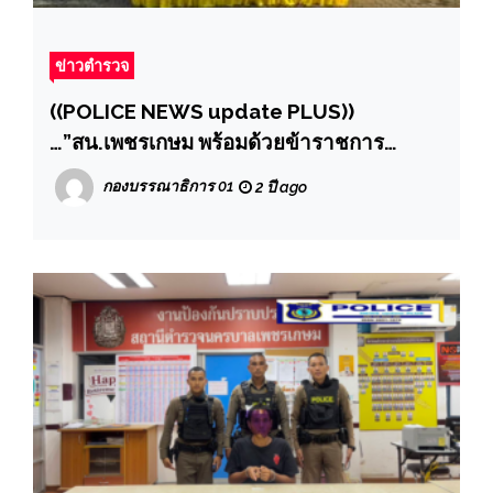
ข่าวตำรวจ
((POLICE NEWS update PLUS))
…”สน.เพชรเกษม พร้อมด้วยข้าราชการ
ตำรวจ สน.เพชรเกษม จำนวน 100 นาย ร่วม
กองบรรณาธิการ 01
2 ปี ago
กิจกรรมน้อมรำลึกวันคล้ายวันสวรรคต
รัชกาลที่ 9