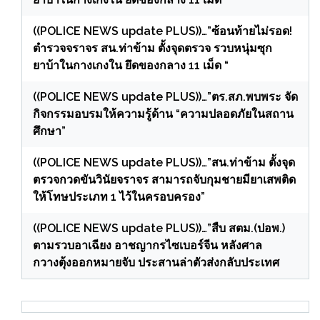
((POLICE NEWS update PLUS))…”ซ้อนท้ายไม่รอด!
ตำรวจจราจร สน.ท่าข้าม ตั้งจุดตรวจ รวบหนุ่มซุก
ยาบ้าในกางเกงใน ยึดของกลาง 11 เม็ด “
((POLICE NEWS update PLUS))…”ตร.สภ.พบพระ จัด
กิจกรรมอบรมให้ความรู้ด้าน “ความปลอดภัยในสถาน
ศึกษา”
((POLICE NEWS update PLUS))…”สน.ท่าข้าม ตั้งจุด
ตรวจกวดขันวินัยจราจร สามารถจับกุมชายมียาเสพติด
ให้โทษประเภท 1 ไว้ในครอบครอง”
((POLICE NEWS update PLUS))…”สืบ สตม.(ปอพ.)
ตามรวบอาเฉียง อาชญากรไซเบอร์จีน หลังศาล
กวางตุ้งออกหมายจับ ประสานล่าตัวส่งกลับประเทศ