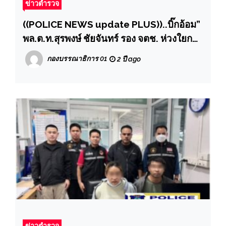
ข่าวตำรวจ
((POLICE NEWS update PLUS))..บิ๊กอ้อม”
พล.ต.ท.สุรพงษ์ ชัยจันทร์ รอง จตช. ห่วงใยการ
ทำงานของสภานีตำรวจ ออกตรวจ สภ.บ้าน
กองบรรณาธิการ 01
2 ปี ago
คลองสวน จว.สมุทรปราการ เพื่อตรวจปัญหา
ข้อดีข้อเสียปัญหาอุปสรรคในการปฏิบัติงานที่
ดูแลประชาชน
ข่าวตำรวจ