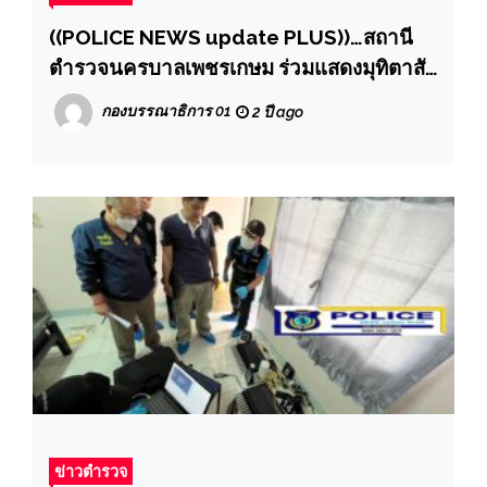
((POLICE NEWS update PLUS))…สถานี
ตำรวจนครบาลเพชรเกษม ร่วมแสดงมุทิตาสัก
การะ พระราชวัชรพัฒนาทร ในโอกาสได้รับ
กองบรรณาธิการ 01
2 ปี ago
พระราชทานเลื่อนสมณศักดิ์
ข่าวตำรวจ