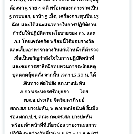
ต้องหา 5 ราย 4 คดี พร้อมของกลางรวม(ปืน
5 กระบอก, ยาบ้า 5 เม็ด, เครื่องกระสุนปืน 13
นัด) และได้แนะแนวทางในการปฏิบัติงาน
กำชับให้ปฏิบัติตามนโยบายของ ตร. และ
ภ.1 โดยเคร่งครัด พร้อมนี้ได้มอบรางวัล
และเลี้ยงอาหารกลางวันแก่เจ้าหน้าที่ตำรวจ
เพื่อเป็นขวัญกำลังใจในการปฏิบัติหน้าที่
และชมการสาธิตฝึกทบทวนการระงับเหตุ
บุคคลคลุ้มคลั่ง จากนั้น เวลา 13.30 น. ได้
เดินทาง ต่อไปยัง สภ.บางปะหัน
ภ.จว.พระนครศรีอยุธยา โดย
พ.ต.อ.ประเดิม จิตวัฒนาภิรมย์
ผกก.สภ.บางปะหัน, พ.ต.ท.พงษ์อนันต์ ยิ้มมิ่ง
รอง ผกก.ป.ฯ, คณะ กต.ตร.สภ.บางปะหัน
พร้อมเจ้าหน้าที่ที่เกี่ยวข้อง รายงานผลการ
ปฏิบัติ ระหว่างวันที่(26 พ.ย.67 – 11 ธ.ค.67)