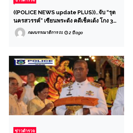
((POLICE NEWS update PLUS))..จับ “รุต
นครสวรรค์” เซียนพระดัง คดีเช็คเด้ง โกง 380
ล้าน ลวงปล่อยพระเก๊
กองบรรณาธิการ 01
2 ปี ago
ข่าวตำรวจ