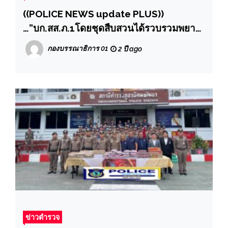
((POLICE NEWS update PLUS))
…”บก.สส.ภ.1โดยชุดสืบสวนได้รวบรวมพยาน
หลักฐานการตรวจยึดซิมบล็อก จับกุมในข้อหา
กองบรรณาธิการ 01
2 ปี ago
“ร่วมกันฉ้อโกงประชาชน”
ข่าวตำรวจ