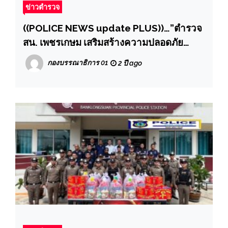
ข่าวตำรวจ
((POLICE NEWS update PLUS))…”ตำรวจ
สน. เพชรเกษม เสริมสร้างความปลอดภัย
อบรมนักเรียน รับมือเหตุกราดยิง “หนี ซ่อน สู้”
กองบรรณาธิการ 01
2 ปี ago