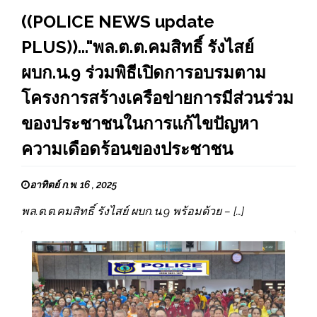
((POLICE NEWS update
PLUS))..."พล.ต.ต.คมสิทธิ์ รังไสย์
ผบก.น.9 ร่วมพิธีเปิดการอบรมตาม
โครงการสร้างเครือข่ายการมีส่วนร่วม
ของประชาชนในการแก้ไขปัญหา
ความเดือดร้อนของประชาชน
อาทิตย์ ก.พ. 16 , 2025
พล.ต.ต.คมสิทธิ์ รังไสย์ ผบก.น.9 พร้อมด้วย – […]