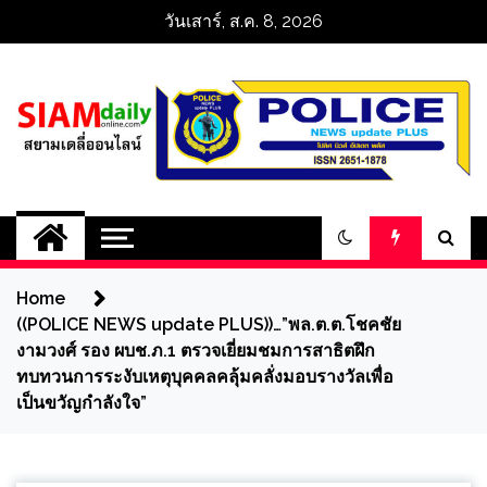
Skip
วันเสาร์, ส.ค. 8, 2026
to
content
สยามเดลี่ออนไลน์ 
SiamDailyOnline 
Home
policenewsupdatep
((POLICE NEWS update PLUS))…”พล.ต.ต.โชคชัย
งามวงศ์ รอง ผบช.ภ.1 ตรวจเยี่ยมชมการสาธิตฝึก
ทบทวนการระงับเหตุบุคคลคลุ้มคลั่งมอบรางวัลเพื่อ
เป็นขวัญกำลังใจ”