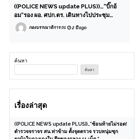
((POLICE NEWS update PLUS))…”บิ๊กอ้
อม”รอง ผอ. ศปก.ตร. เดินทางไปประชุม
ติดตามขับเคลื่อนและมอบนโยบายการปฏิบัติ
กองบรรณาธิการ 01
2 ปี ago
งาน และรับฟังปัญหา ข้อขัดข้อง ข้อเสนอแนะ
ในการปฏิบัติงานของ ศปก.หน่วย ที่ สภ.นิคม
พัฒนา ภ.จว.ระยอง
ค้นหา
ค้นหา
เรื่องล่าสุด
((POLICE NEWS update PLUS))…”ซ้อนท้ายไม่รอด!
ตำรวจจราจร สน.ท่าข้าม ตั้งจุดตรวจ รวบหนุ่มซุก
ยาบ้าในกางเกงใน ยึดของกลาง 11 เม็ด “