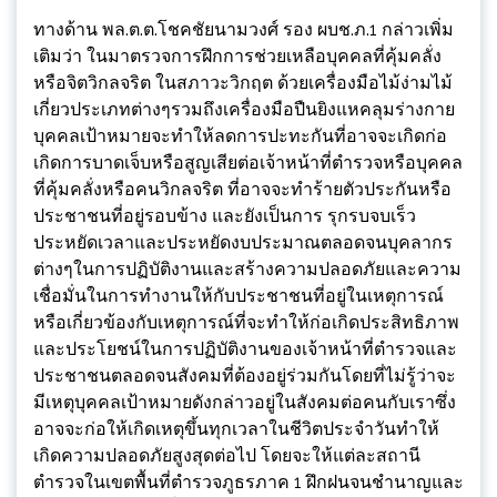
ทางด้าน พล.ต.ต.โชคชัยนามวงศ์ รอง ผบช.ภ.1 กล่าวเพิ่ม
เติมว่า ในมาตรวจการฝึกการช่วยเหลือบุคคลที่คุ้มคลั่ง
หรือจิตวิกลจริต ในสภาวะวิกฤต ด้วยเครื่องมือไม้ง่ามไม้
เกี่ยวประเภทต่างๆรวมถึงเครื่องมือปืนยิงแหคลุมร่างกาย
บุคคลเป้าหมายจะทำให้ลดการปะทะกันที่อาจจะเกิดก่อ
เกิดการบาดเจ็บหรือสูญเสียต่อเจ้าหน้าที่ตำรวจหรือบุคคล
ที่คุ้มคลั่งหรือคนวิกลจริต ที่อาจจะทำร้ายตัวประกันหรือ
ประชาชนที่อยู่รอบข้าง และยังเป็นการ รุกรบจบเร็ว
ประหยัดเวลาและประหยัดงบประมาณตลอดจนบุคลากร
ต่างๆในการปฏิบัติงานและสร้างความปลอดภัยและความ
เชื่อมั่นในการทำงานให้กับประชาชนที่อยู่ในเหตุการณ์
หรือเกี่ยวข้องกับเหตุการณ์ที่จะทำให้ก่อเกิดประสิทธิภาพ
และประโยชน์ในการปฏิบัติงานของเจ้าหน้าที่ตำรวจและ
ประชาชนตลอดจนสังคมที่ต้องอยู่ร่วมกันโดยที่ไม่รู้ว่าจะ
มีเหตุบุคคลเป้าหมายดังกล่าวอยู่ในสังคมต่อคนกับเราซึ่ง
อาจจะก่อให้เกิดเหตุขึ้นทุกเวลาในชีวิตประจำวันทำให้
เกิดความปลอดภัยสูงสุดต่อไป โดยจะให้แต่ละสถานี
ตำรวจในเขตพื้นที่ตำรวจภูธรภาค 1 ฝึกฝนจนชำนาญและ