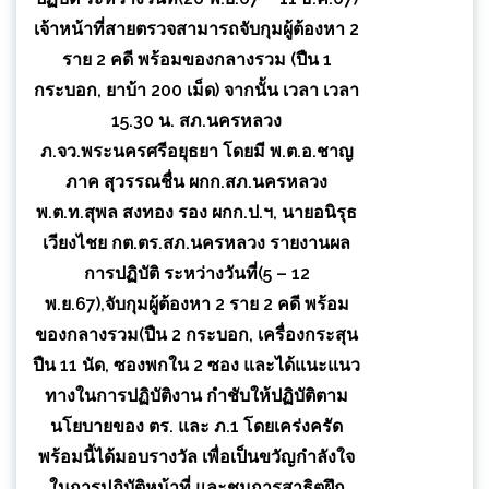
เจ้าหน้าที่สายตรวจสามารถจับกุมผู้ต้องหา 2
ราย 2 คดี พร้อมของกลางรวม (ปืน 1
กระบอก, ยาบ้า 200 เม็ด) จากนั้น เวลา เวลา
15.30 น. สภ.นครหลวง
ภ.จว.พระนครศรีอยุธยา โดยมี พ.ต.อ.ชาญ
ภาค สุวรรณชื่น ผกก.สภ.นครหลวง
พ.ต.ท.สุพล สงทอง รอง ผกก.ป.ฯ, นายอนิรุธ
เวียงไชย กต.ตร.สภ.นครหลวง รายงานผล
การปฏิบัติ ระหว่างวันที่(5 – 12
พ.ย.67),จับกุมผู้ต้องหา 2 ราย 2 คดี พร้อม
ของกลางรวม(ปืน 2 กระบอก, เครื่องกระสุน
ปืน 11 นัด, ซองพกใน 2 ซอง และได้แนะแนว
ทางในการปฏิบัติงาน กำชับให้ปฏิบัติตาม
นโยบายของ ตร. และ ภ.1 โดยเคร่งครัด
พร้อมนี้ได้มอบรางวัล เพื่อเป็นขวัญกำลังใจ
ในการปฏิบัติหน้าที่ และชมการสาธิตฝึก