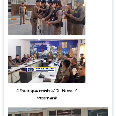
##ขอบคุณภาพข่าว/Dit News /
รายงาน##
ตัว