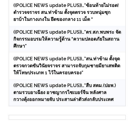
((POLICE NEWS update PLUS))…”ซ้อนท้ายไม่รอด!
ตำรวจจราจร สน.ท่าข้าม ตั้งจุดตรวจ รวบหนุ่มซุก
ยาบ้าในกางเกงใน ยึดของกลาง 11 เม็ด “
((POLICE NEWS update PLUS))…”ตร.สภ.พบพระ จัด
กิจกรรมอบรมให้ความรู้ด้าน “ความปลอดภัยในสถาน
ศึกษา”
((POLICE NEWS update PLUS))…”สน.ท่าข้าม ตั้งจุด
ตรวจกวดขันวินัยจราจร สามารถจับกุมชายมียาเสพติด
ให้โทษประเภท 1 ไว้ในครอบครอง”
((POLICE NEWS update PLUS))…”สืบ สตม.(ปอพ.)
ตามรวบอาเฉียง อาชญากรไซเบอร์จีน หลังศาล
กวางตุ้งออกหมายจับ ประสานล่าตัวส่งกลับประเทศ