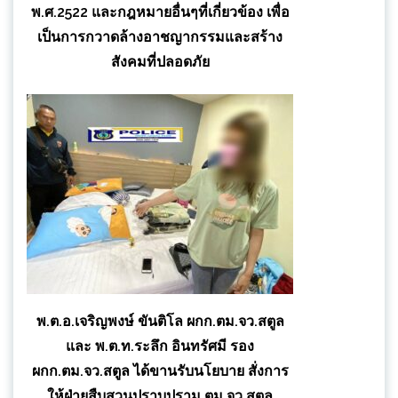
พ.ศ.2522 และกฎหมายอื่นๆที่เกี่ยวข้อง เพื่อ
เป็นการกวาดล้างอาชญากรรมและสร้าง
สังคมที่ปลอดภัย
พ.ต.อ.เจริญพงษ์ ขันติโล ผกก.ตม.จว.สตูล
และ พ.ต.ท.ระลึก อินทรัศมี รอง
ผกก.ตม.จว.สตูล ได้ขานรับนโยบาย สั่งการ
ให้ฝ่ายสืบสวนปราบปราม ตม.จว.สตูล