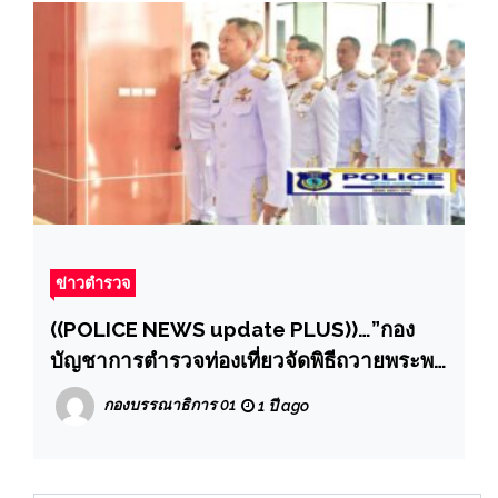
ข่าวตำรวจ
((POLICE NEWS update PLUS))…”กอง
บัญชาการตำรวจท่องเที่ยวจัดพิธีถวายพระพร
ชัยมงคลและลงนามถวายพระพร3 มิถุนายน
กองบรรณาธิการ 01
1 ปี ago
2568