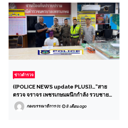
ข่าวตำรวจ
((POLICE NEWS update PLUS))…”สาย
ตรวจ จราจร เพชรเกษมผนึกกำลัง รวบชายมี
ยาเสพติดตรวจสอบหนีหมายจับสมคบและ
กองบรรณาธิการ 01
8 เดือน ago
จำหน่ายมาจากเมืองกาญจน์ฯ ผกก.ตบรางวัล
ทันที”