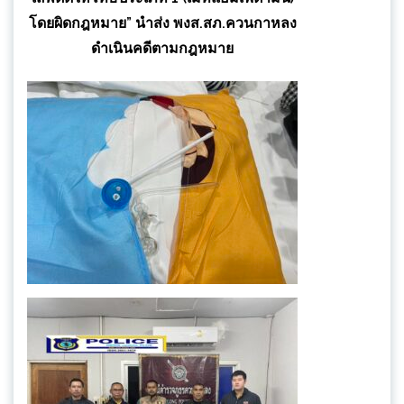
โดยผิดกฎหมาย” นำส่ง พงส.สภ.ควนกาหลง
ดำเนินคดีตามกฎหมาย