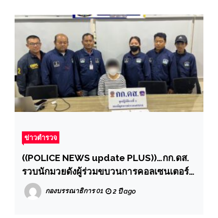
ข่าวตำรวจ
((POLICE NEWS update PLUS))…กก.ดส.
รวบนักมวยดังผู้ร่วมขบวนการคอลเซนเตอร์
ต้มตุ๋นทางออนไลน์ เสียหายหลักล้านบาท
กองบรรณาธิการ 01
2 ปี ago