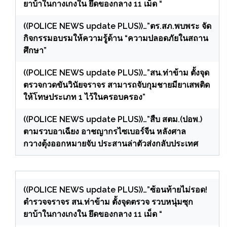
ยาบ้าในกางเกงใน ยึดของกลาง 11 เม็ด “
((POLICE NEWS update PLUS))…”ตร.สภ.พบพระ จัด
กิจกรรมอบรมให้ความรู้ด้าน “ความปลอดภัยในสถาน
ศึกษา”
((POLICE NEWS update PLUS))…”สน.ท่าข้าม ตั้งจุด
ตรวจกวดขันวินัยจราจร สามารถจับกุมชายมียาเสพติด
ให้โทษประเภท 1 ไว้ในครอบครอง”
((POLICE NEWS update PLUS))…”สืบ สตม.(ปอพ.)
ตามรวบอาเฉียง อาชญากรไซเบอร์จีน หลังศาล
กวางตุ้งออกหมายจับ ประสานล่าตัวส่งกลับประเทศ
((POLICE NEWS update PLUS))…”ซ้อนท้ายไม่รอด!
ตำรวจจราจร สน.ท่าข้าม ตั้งจุดตรวจ รวบหนุ่มซุก
ยาบ้าในกางเกงใน ยึดของกลาง 11 เม็ด “