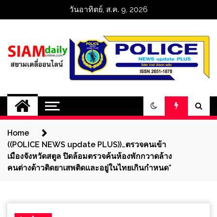
Skip
วันอาทิตย์, ส.ค. 9, 2026
to
content
สยามเดลี่ออนไลน์ 
SiamDailyOnline 
Home
policenewsupdatep
((POLICE NEWS update PLUS))…ตรวจคนเข้า
เมืองจังหวัดสตูล ปิดล้อมตรวจค้นห้องพักกวาดล้าง
คนต่างด้าวติดยาเสพติดและอยู่ในไทยเกินกำหนด”