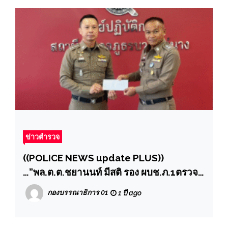
ข่าวตำรวจ
((POLICE NEWS update PLUS))
…”พล.ต.ต.ชยานนท์ มีสติ รอง ผบช.ภ.1ตรวจ
เยี่ยม สภ.บางแม่นาง และประชุมติดตามผล
กองบรรณาธิการ 01
1 ปี ago
ตามโครงการตำบลยั่งยืน