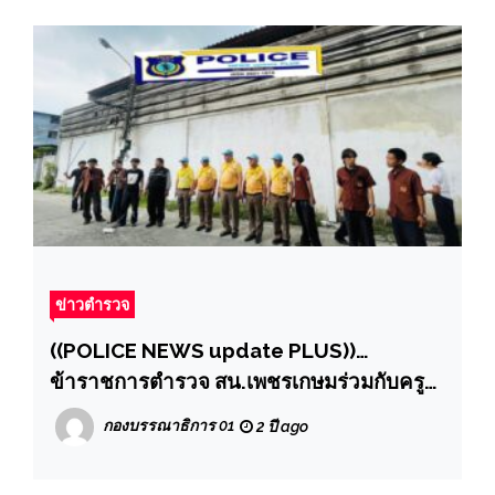
ข่าวตำรวจ
((POLICE NEWS update PLUS))…
ข้าราชการตำรวจ สน.เพชรเกษมร่วมกับครู
อาจารย์ นักเรียน วิทยาลัยเทคโนโลยีกรุงธน
กองบรรณาธิการ 01
2 ปี ago
พร้อมกับครูและผู้ปกครอง ร่วมกิจกรรมจิต
อาสา “เราทำ ดี ด้วยหัวใจ”