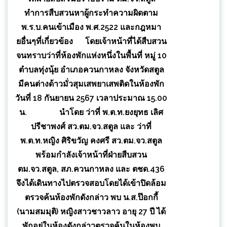
ทำการสืบสวนหาผู้กระทำความผิดตาม
พ.ร.บ.คนเข้าเมือง พ.ศ.2522 และกฎหมา
ยอื่นๆที่เกี่ยวข้อง โดยเจ้าหน้าที่ได้สืบสวน
จนทราบว่าที่ห้องพักแห่งหนึ่งในพื้นที่ หมู่ 10
ตำบลทุ่งนุ้ย อำเภอควนกาหลง จังหวัดสตูล
มีคนต่างด้าวมั่วสุมเสพยาเสพติดในห้องพัก
วันที่ 18 กันยายน 2567 เวลาประมาณ 15.00
น. นำโดย ว่าที่ พ.ต.ท.ยงยุทธ เลิศ
ปรีชาพงศ์ สว.ตม.จว.สตูล และ ว่าที่
พ.ต.ท.หญิง ศิริขวัญ คงศรี สว.ตม.จว.สตูล
พร้อมกำลังเจ้าหน้าที่ฝ่ายสืบสวน
ตม.จว.สตูล, สภ.ควนกาหลง และ ตชด.436
จึงได้เดินทางไปตรวจสอบโดยได้เข้าปิดล้อม
ตรวจค้นห้องพักดังกล่าว พบ น.ส.ป๊อกกี้
(นามสมมุติ) หญิงสาวชาวลาว อายุ 27 ปี ได้
พักอยู่ในห้องดังกล่าวตรวจค้นในห้องพบ