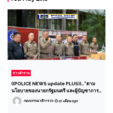
ข่าวตำรวจ
((POLICE NEWS update PLUS))…”ตาม
นโยบายของนายกรัฐมนตรี และผู้บัญชาการ
ตำรวจแห่งชาติ ในการป้องกันปราบปราม
กองบรรณาธิการ 01
10 เดือน ago
บุหรี่ไฟฟ้า