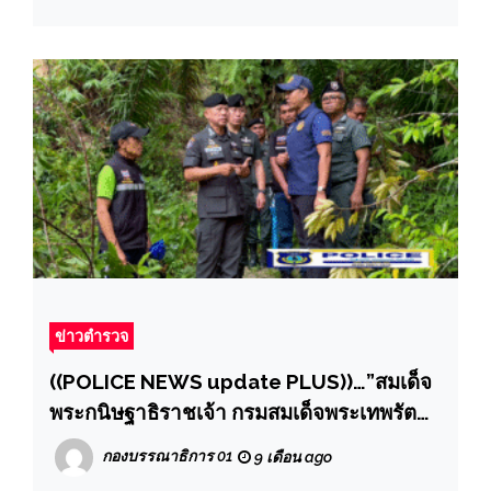
ข่าวตำรวจ
((POLICE NEWS update PLUS))…”สมเด็จ
พระกนิษฐาธิราชเจ้า กรมสมเด็จพระเทพรัตน
ราชสุดาฯ พระราชทานพวงมาลา ครอบครัว
กองบรรณาธิการ 01
9 เดือน ago
นักเรียนโรงเรียน ตชด. เสียชีวิตจากเหตุดิน