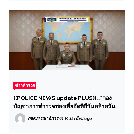
ข่าวตำรวจ
((POLICE NEWS update PLUS))…”กอง
บัญชาการตำรวจท่องเที่ยจัดพิธีวันคล้ายวัน
สถาปนา ครบรอบ 8 ปี เสริมสร้างความร่วม
กองบรรณาธิการ 01
11 เดือน ago
มือและนวัตกรรมเทคโนโลยี เพื่อความสะดวก
ความปลอดภัย และความเป็นธรรมให้แก่นัก