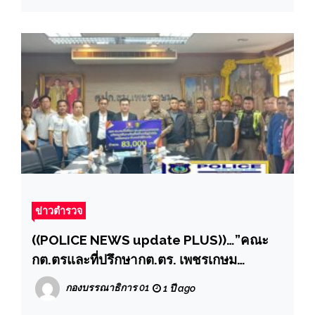
โคลนถล่มทับบ้านในพื้นที่ จ.สตูล
ข่าวตำรวจ
((POLICE NEWS update PLUS))…”คณะ
กต.ตรและที่ปรึกษากต.ตร. เพชรเกษม
สนับสนุนเงินรางวัลเพื่อสร้างขวัญกำลังใจ
กองบรรณาธิการ 01
1 ปี ago
ตามโครงการตำรวจทำดีมีรางวัล”