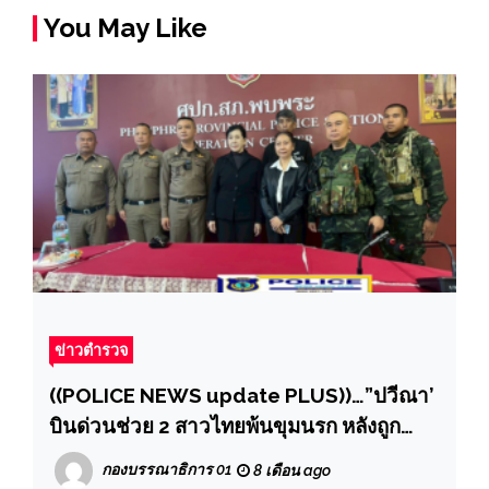
You May Like
ข่าวตำรวจ
((POLICE NEWS update PLUS))…”ปวีณา’
บินด่วนช่วย 2 สาวไทยพ้นขุมนรก หลังถูก
หลอกค้าประเวณี-ซ้อมปางตาย
กองบรรณาธิการ 01
8 เดือน ago