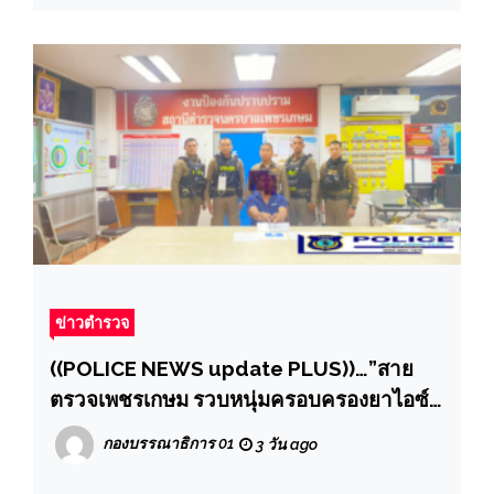
ข่าวตำรวจ
((POLICE NEWS update PLUS))…”สาย
ตรวจเพชรเกษม รวบหนุ่มครอบครองยาไอซ์
เช็คระบบ one police เจอหนีหมายจับ
กองบรรณาธิการ 01
3 วัน ago
สภ.ขาณุฯ คดียาเสพติด“