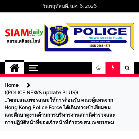
Skip
วันพฤหัสบดี, ส.ค. 6, 2026
to
content
สยามเดลี่ออนไลน์ 
SiamDailyOnline 
Home
policenewsupdatep
((POLICE NEWS update PLUS))
…”ผกก.สน.เพชรเกษมให้การต้อนรับ คณะผู้แทนจาก
Hong Kong Police Force ได้เดินทางเข้าเยี่ยมชม
และศึกษาดูงานด้านการบริหารงานสถานีตำรวจและ
การปฏิบัติหน้าที่ของเจ้าหน้าที่ตำรวจ สน.เพชรเกษม