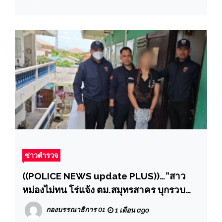
ข่าวตำรวจ
((POLICE NEWS update PLUS))…”สาว
หม่องไม่ทน โร่แจ้ง ตม.สมุทรสาคร บุกรวบ
แฟนหนุ่มค้ายาและเล่นยาจนหลอน
กองบรรณาธิการ 01
1 เดือน ago