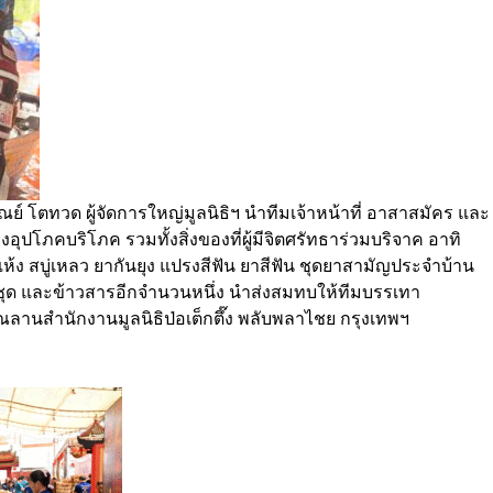
ณย์ โตทวด ผู้จัดการใหญ่มูลนิธิฯ นำทีมเจ้าหน้าที่ อาสาสมัคร และ
่องอุปโภคบริโภค รวมทั้งสิ่งของที่ผู้มีจิตศรัทธาร่วมบริจาค อาทิ
แห้ง สบู่เหลว ยากันยุง แปรงสีฟัน ยาสีฟัน ชุดยาสามัญประจำบ้าน
ึ่งพันชุด และข้าวสารอีกจำนวนหนึ่ง นำส่งสมทบให้ทีมบรรเทา
ณลานสำนักงานมูลนิธิป่อเต็กตึ๊ง พลับพลาไชย กรุงเทพฯ