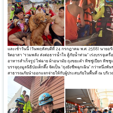
และเช้าวันนี้ (วันพฤหัสบดีที่ 24 กรกฎาคม พ.ศ. 2568) นายอรั
จิตอาสา “รวมพลัง ส่งต่อธารน้ำใจ สู้ภัยน้ำท่วม” เร่งบรรจุเครื
อาหารสำเร็จรูป ไฟฉาย ผ้าอนามัย ถุงขยะดำ ทิชชู่เปียก ทิชชู
บรรจุถุงมูลนิธิป่อเต็กตึ๊ง จัดเป็น “ถุงยังชีพฉุกเฉิน” กว่าหน
สาธารณภัยนำออกแจกจ่ายให้กับผู้ประสบภัยในพื้นที่ ณ บริเว