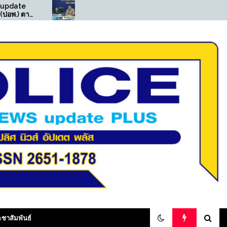
((POLICE NEWS update
((POLICE N
PLUS))…”มท.3″รมช. เจ
PLUS))…”จร
เศรษฐ” นำทีมเปิดปฏิบัติการ
สน.เพชรเกษม
“ทลายบัตร 10 ปี เถื่อน” บุกค้น
และ มีหมายค
25 จุดแม่สอด ทลายเครือข่าย
ทุจริตออกบัตรเลข 0 รวบผู้
ต้องหา 17 ราย
olicenewsupdateplus
ะชาสัมพันธ์