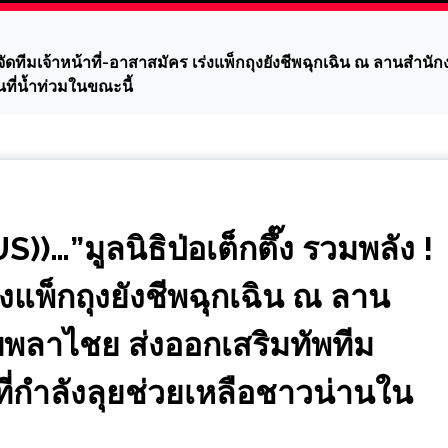
ดทีมเจ้าหน้าที่-อาสาสมัคร เร่งแพ็กถุงยังชีพฉุกเฉิน ณ ลานสำนักง
นที่น้ำท่วมในขณะนี้
…”มูลนิธิป่อเต็กตึ๊ง รวมพลัง !
่งแพ็กถุงยังชีพฉุกเฉิน ณ ลาน
ลับพลาไชย ส่งออกเสริมทัพทีม
ที่กำลังลุยช่วยเหลือชาวน่านใน