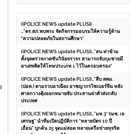
((POLICE NEWS update PLUS))
…”ตร.สภ.พบพระ จัดกิจกรรมอบรมให้ความรู้ด้าน
“ความปลอดภัยในสถานศึกษา”
((POLICE NEWS update PLUS))…”สน.ท่าข้าม
ตั้งจุดตรวจกวดขันวินัยจราจร สามารถจับกุมชายมี
ยาเสพติดให้โทษประเภท 1 ไว้ในครอบครอง”
((POLICE NEWS update PLUS))…”สืบ สตม.
(ปอพ.) ตามรวบอาเฉียง อาชญากรไซเบอร์จีน หลัง
ห้
ศาลกวางตุ้งออกหมายจับ ประสานล่าตัวส่งกลับ
ประเทศ
((POLICE NEWS update PLUS))…”มท.3″รมช. เจ
เศรษฐ” นำทีมเปิดปฏิบัติการ “ทลายบัตร 10 ปี
เถื่อน” บุกค้น 25 จุดแม่สอด ทลายเครือข่ายทุจริต