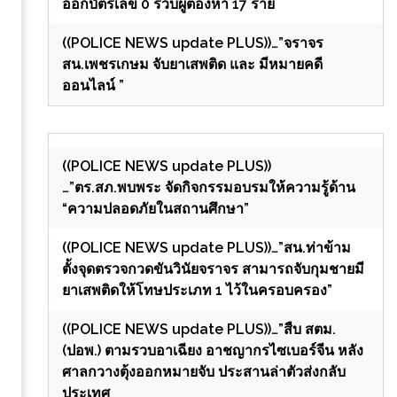
ออกบัตรเลข 0 รวบผู้ต้องหา 17 ราย
((POLICE NEWS update PLUS))…”จราจร
สน.เพชรเกษม จับยาเสพติด และ มีหมายคดี
ออนไลน์ ”
((POLICE NEWS update PLUS))
…”ตร.สภ.พบพระ จัดกิจกรรมอบรมให้ความรู้ด้าน
“ความปลอดภัยในสถานศึกษา”
((POLICE NEWS update PLUS))…”สน.ท่าข้าม
ตั้งจุดตรวจกวดขันวินัยจราจร สามารถจับกุมชายมี
ยาเสพติดให้โทษประเภท 1 ไว้ในครอบครอง”
((POLICE NEWS update PLUS))…”สืบ สตม.
(ปอพ.) ตามรวบอาเฉียง อาชญากรไซเบอร์จีน หลัง
ศาลกวางตุ้งออกหมายจับ ประสานล่าตัวส่งกลับ
ประเทศ