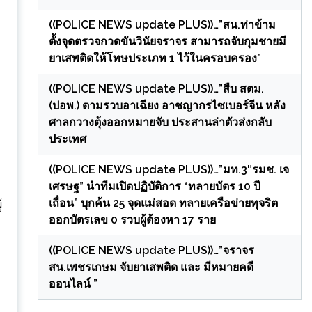
((POLICE NEWS update PLUS))…”สน.ท่าข้าม
ตั้งจุดตรวจกวดขันวินัยจราจร สามารถจับกุมชายมี
ยาเสพติดให้โทษประเภท 1 ไว้ในครอบครอง”
((POLICE NEWS update PLUS))…”สืบ สตม.
(ปอพ.) ตามรวบอาเฉียง อาชญากรไซเบอร์จีน หลัง
ศาลกวางตุ้งออกหมายจับ ประสานล่าตัวส่งกลับ
ประเทศ
((POLICE NEWS update PLUS))…”มท.3″รมช. เจ
เศรษฐ” นำทีมเปิดปฏิบัติการ “ทลายบัตร 10 ปี
เถื่อน” บุกค้น 25 จุดแม่สอด ทลายเครือข่ายทุจริต
้
ออกบัตรเลข 0 รวบผู้ต้องหา 17 ราย
((POLICE NEWS update PLUS))…”จราจร
สน.เพชรเกษม จับยาเสพติด และ มีหมายคดี
ออนไลน์ ”