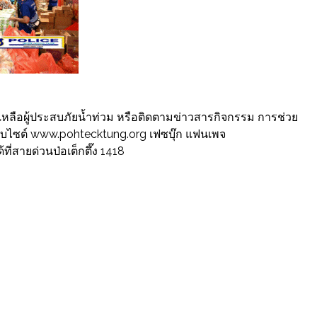
เหลือผู้ประสบภัยน้ำท่วม หรือติดตามข่าวสารกิจกรรม การช่วย
ี่เว็บไซต์ www.pohtecktung.org เฟซบุ๊ก แฟนเพจ
สายด่วนป่อเต็กตึ๊ง 1418