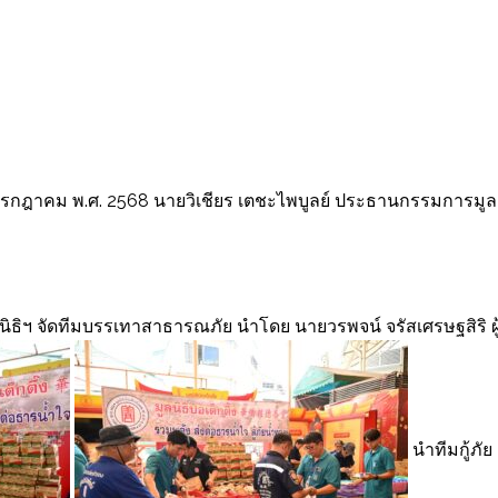
23 กรกฎาคม พ.ศ. 2568 นายวิเชียร เตชะไพบูลย์ ประธานกรรมการมูล
ลนิธิฯ จัดทีมบรรเทาสาธารณภัย นำโดย นายวรพจน์ จรัสเศรษฐสิริ ผู
นำทีมกู้ภัย