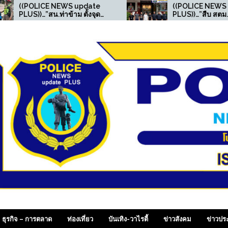
WS update
((POLICE NEWS update
ข้าม ตั้งจุด
PLUS))…”สืบ สตม.(ปอพ.) ตาม
นัยจราจร
รวบอาเฉียง อาชญากร
ชายมียาเสพติด
ไซเบอร์จีน หลังศาลกวางตุ้ง
 1 ไว้ในครอบ
ออกหมายจับ ประสานล่าตัวส่ง
กลับประเทศ
 SiamDailyOnline , p
ธุรกิจ – การตลาด
ท่องเที่ยว
บันเทิง-วาไรตี้
ข่าวสังคม
ข่าวปร