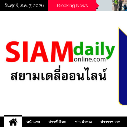
Skip
((POLICE NEWS update
((POLICE NE
วันศุกร์, ส.ค. 7, 2026
Breaking News
PLUS))…”ตร.สภ.พบพระ จัด
PLUS))…”สน.ท่า
to
กิจกรรมอบรมให้ความรู้ด้าน
ตรวจกวดขันวิ
content
“ความปลอดภัยในสถาน
สามารถจับกุม
ศึกษา”
ให้โทษประเภท
ครอง”
สยามเดลี่ออนไลน์ ,
หน้าแรก
ข่าวทั่วไทย
ข่าวตำรวจ
ข่าวราชการ