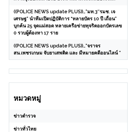
((POLICE NEWS update PLUS))…”มท.3″รมช. เจ
เศรษฐ” นำทีมเปิดปฏิบัติการ “ทลายบัตร 10 ปี เถื่อน”
บุกค้น 25 จุดแม่สอด ทลายเครือข่ายทุจริตออกบัตรเลข
0 รวบผู้ต้องหา 17 ราย
((POLICE NEWS update PLUS))…”จราจร
สน.เพชรเกษม จับยาเสพติด และ มีหมายคดีออนไลน์ ”
หมวดหมู่
ข่าวตำรวจ
ข่าวทั่วไทย