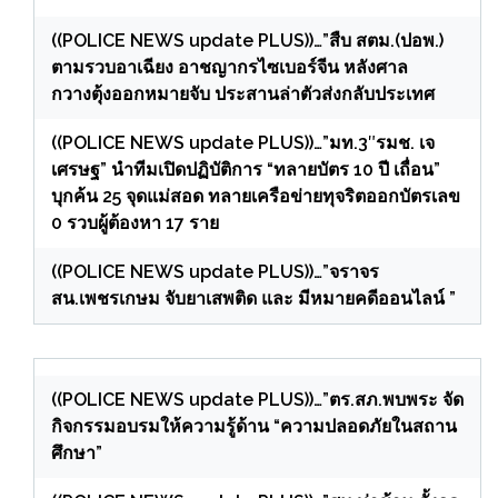
((POLICE NEWS update PLUS))…”สืบ สตม.(ปอพ.)
ตามรวบอาเฉียง อาชญากรไซเบอร์จีน หลังศาล
กวางตุ้งออกหมายจับ ประสานล่าตัวส่งกลับประเทศ
((POLICE NEWS update PLUS))…”มท.3″รมช. เจ
เศรษฐ” นำทีมเปิดปฏิบัติการ “ทลายบัตร 10 ปี เถื่อน”
บุกค้น 25 จุดแม่สอด ทลายเครือข่ายทุจริตออกบัตรเลข
0 รวบผู้ต้องหา 17 ราย
((POLICE NEWS update PLUS))…”จราจร
สน.เพชรเกษม จับยาเสพติด และ มีหมายคดีออนไลน์ ”
((POLICE NEWS update PLUS))…”ตร.สภ.พบพระ จัด
กิจกรรมอบรมให้ความรู้ด้าน “ความปลอดภัยในสถาน
ศึกษา”