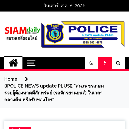
Skip
วันเสาร์, ส.ค. 8, 2026
to
content
สยามเดลี่ออนไลน์ 
SiamDailyOnline 
Home
policenewsupdatep
((POLICE NEWS update PLUS))..”สน.เพชรเกษม
รวบผู้ต้องหาคดีลักทรัพย์ (รถจักรยานยนต์) ในเวลา
กลางคืน หรือรับของโจร”