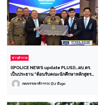
ข่าวตำรวจ
((POLICE NEWS update PLUS))…ผบ.ตร.
เป็นประธาน “ต้อนรับคณะนักศึกษาหลักสูตร
ป้องกันราชอาณาจักร (วปอ.) รุ่นที่ 67”
กองบรรณาธิการ 01
2 ปี ago