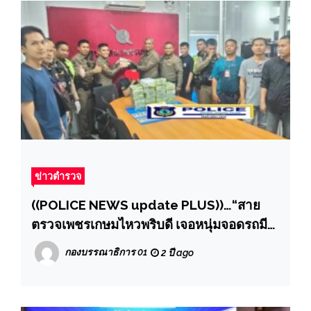
ข่าวตำรวจ
((POLICE NEWS update PLUS))…“สาย
ตรวจเพชรเกษมไหวพริบดี เจอหนุ่มจอดรถมี
พิรุธเรียกตรวจค้น เจอภาพยาไอซ์ ถ่ายไว้ใน
กองบรรณาธิการ 01
2 ปี ago
มือถือ ผกก.สั่งสืบสวนขยายผลตามยึดถึงบ้าน
เช่าอีก 18 กิโลกรัม ราคาหลายล้านบาท
พร้อมตบรางวัลทันที”