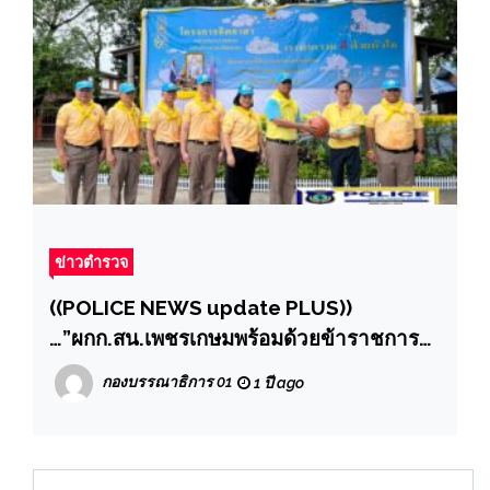
ข่าวตำรวจ
((POLICE NEWS update PLUS))
…”ผกก.สน.เพชรเกษมพร้อมด้วยข้าราชการ
ตำรวจ สน.เพชรเกษม และประชาชนในพื้นที่
กองบรรณาธิการ 01
1 ปี ago
ร่วมทำกิจกรรมจิตอาสา เราทำความดีด้วย
หัวใจ เนื่องในโอกาสวันเฉลิมพระชนมพรรษา
สมเด็จพระนางเจ้าสุทิดา พัชรสุธาพิมลลักษณ