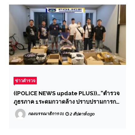
ข่าวตำรวจ
((POLICE NEWS update PLUS))…”ตำรวจ
ภูธรภาค 1ระดมกวาดล้าง ปราบปรามการก
ระทําความผิดเกี่ยวกับ บุหรี่ไฟฟ้าและ
กองบรรณาธิการ 01
2 สัปดาห์ ago
ผลิตภัณฑ์ยาสูบระดมกวาดล้าง ปราบปราม
การกระทําความผิดเกี่ยวกับ บุหรี่ไฟฟ้าและ