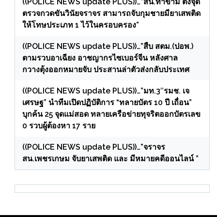
((POLICE NEWS update PLUS))…”สน.ท่าข้าม ตั้งจุด
ตรวจกวดขันวินัยจราจร สามารถจับกุมชายมียาเสพติด
ให้โทษประเภท 1 ไว้ในครอบครอง”
((POLICE NEWS update PLUS))…”สืบ สตม.(ปอพ.)
ตามรวบอาเฉียง อาชญากรไซเบอร์จีน หลังศาล
กวางตุ้งออกหมายจับ ประสานล่าตัวส่งกลับประเทศ
((POLICE NEWS update PLUS))…”มท.3″รมช. เจ
เศรษฐ” นำทีมเปิดปฏิบัติการ “ทลายบัตร 10 ปี เถื่อน”
บุกค้น 25 จุดแม่สอด ทลายเครือข่ายทุจริตออกบัตรเลข
0 รวบผู้ต้องหา 17 ราย
((POLICE NEWS update PLUS))…”จราจร
สน.เพชรเกษม จับยาเสพติด และ มีหมายคดีออนไลน์ ”