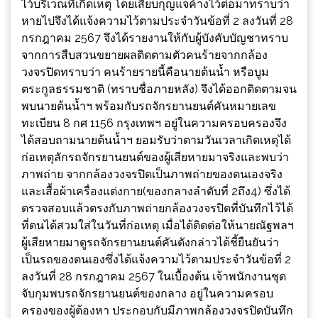
ไว้บริเวณที่เกิดเหตุ โดยเสียบกุญแจค้างไว้ต่อมาทราบว่า
หายไปจึงได้แจ้งความไว้ตามประจำวันข้อที่ 2 ลงวันที่ 28
กรกฎาคม 2567 จึงได้รายงานให้กับผู้บังคับบัญชาทราบ
จากการสืบสวนขยายผลติดตามตัวคนร้ายจากกล้อง
วงจรปิดทราบว่า คนร้ายรายนี้คือนายต้นน้ำ หรือบูม
ตระกูลธรรมชาติ (ทราบชื่อภายหลัง) จึงได้ออกติดตามจน
พบนายต้นน้ำฯ พร้อมกับรถจักรยานยนต์คันหมายเลข
ทะเบียน 8 กศ 1156 กรุงเทพฯ อยู่ในความครอบครองจึง
ได้สอบถามนายต้นน้ำฯ ยอมรับว่าตามวันเวลาเกิดเหตุได้
ก่อเหตุลักรถจักรยานยนต์ของผู้เสียหายมาจริงและพบว่า
ภาพถ่าย จากกล้องวงจรปิดเป็นภาพถ่ายของตนเองจริง
และเสื้อผ้าเครื่องแต่งกาย(ของกลางลำดับที่ 2ถึง4) ซึ่งได้
ตรวจสอบแล้วตรงกับภาพถ่ายกล้องวงจรปิดที่บันทึกไว้ได้
ที่ตนได้สวมใส่ในวันที่ก่อเหตุ เมื่อได้ติดต่อให้นายณัฐพลฯ
ผู้เสียหายมาดูรถจักรยานยนต์คันดังกล่าวได้ชี้ยืนยันว่า
เป็นรถของตนเองซึ่งได้แจ้งความไว้ตามประจำวันข้อที่ 2
ลงวันที่ 28 กรกฎาคม 2567 ในเบื้องต้น เจ้าพนักงานชุด
จับกุมพบรถจักรยานยนต์ของกลาง อยู่ในความครอบ
ครองของผู้ต้องหา ประกอบกับมีภาพกล้องวงจรปิดบันทึก