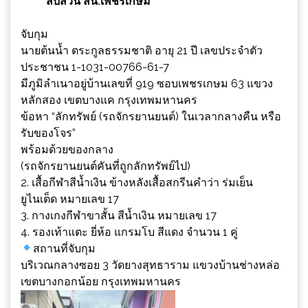
สืบสวน สน.เพชรเกษม
จับกุม
นายต้นน้ำ ตระกูลธรรมชาติ อายุ 21 ปี เลขประจำตัว
ประชาชน 1-1031-00766-61-7
มีภูมิลำเนาอยู่บ้านเลขที่ 919 ซอบเพชรเกษม 63 แขวง
หลักสอง เขตบางแค กรุงเทพมหานคร
ข้อหา “ลักทรัพย์ (รถจักรยานยนต์) ในเวลากลางคืน หรือ
รับของโจร”
พร้อมด้วยของกลาง
(รถจักรยานยนต์คันที่ถูกลักทรัพย์ไป)
2. เสื้อกีฬาสีน้ำเงิน ข้างหลังเสื้อสกรีนคำว่า ร่มเย็น
ยูไนเต็ด หมายเลข 17
3. กางเกงกีฬาขาสั้น สีน้ำเงิน หมายเลข 17
4. รองเท้าแตะ ยี่ห้อ แกรมโบ สีแดง จำนวน 1 คู่
สถานที่จับกุม
บริเวณกลางซอย 3 วัดยางสุทธาราม แขวงบ้านช่างหล่อ
เขตบางกอกน้อย กรุงเทพมหานคร