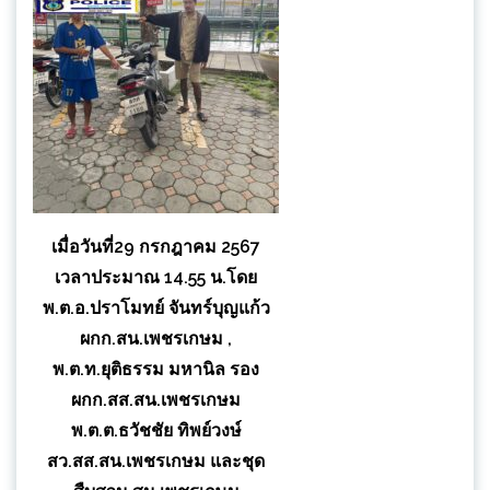
เมื่อวันที่29 กรกฎาคม 2567
เวลาประมาณ 14.55 น.โดย
พ.ต.อ.ปราโมทย์ จันทร์บุญแก้ว
ผกก.สน.เพชรเกษม ,
พ.ต.ท.ยุติธรรม มหานิล รอง
ผกก.สส.สน.เพชรเกษม
พ.ต.ต.ธวัชชัย ทิพย์วงษ์
สว.สส.สน.เพชรเกษม และชุด