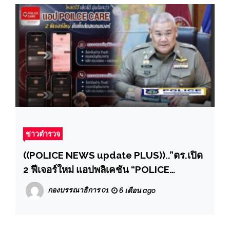
ผลิตภัณฑ์ยาสูบระดมกวาดล้าง ปราบปราม
การกระทําความผิดเกี่ยวกับ บุหรี่ไฟฟ้าและ
ผลิตภัณฑ์ยาสูบ
ข่าวตำรวจ
((POLICE NEWS update PLUS))..”ตร.เปิด
2 ฟีเจอร์ใหม่ แอปพลิเคชัน “POLICE
CARE“ตรวจสอบบัญชีมิจฉาชีพ” และ “ตรวจ
กองบรรณาธิการ 01
6 เดือน ago
สอบเบอร์มิจฉาชีพ” แนะเช็กก่อน โหลดไว้ ไม่
ต้องรอให้เกิดเหตุ