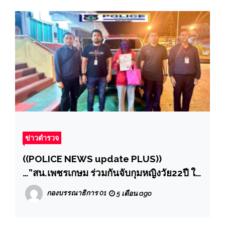
ข่าวตำรวจ
((POLICE NEWS update PLUS))
…”สน.เพชรเกษม ร่วมกันจับกุมหญิงวัย22ปี ใน
ข้อหา”ร่วมกันฉ้อโกงประชาชน และ
กองบรรณาธิการ 01
5 เดือน ago
พรบ.คอมพิวเตอร์ ”