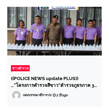
ข่าวตำรวจ
((POLICE NEWS update PLUS))
…”โครงการตำรวจสีขาว”ตำรวจภูธรภาค 3
อ.เมือง จ.นครราชสีมาให้ข้าราชการตำรวจ
กองบรรณาธิการ 01
2 ปี ago
ซึ่งมีหน้าที่ป้องกันปราบปราบยาเสพติด ต้อง
ไม่เกี่ยวข้องยาเสพติด