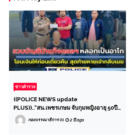
ข่าวตำรวจ
((POLICE NEWS update
PLUS))..”สน.เพชรเกษม จับกุมหญิงอายุ 50ปี
ข้อหา “ร่วมกันฉ้อโกงโดยการแสดงตนเป็น
กองบรรณาธิการ 01
2 ปี ago
บุคคลอื่น”