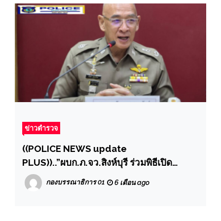
ข่าวตำรวจ
((POLICE NEWS update
PLUS))..”ผบก.ภ.จว.สิงห์บุรี ร่วมพิธีเปิด
โครงการอบรมวิทยากรต้นแบบตำบลยั่งยืน
กองบรรณาธิการ 01
6 เดือน ago
เพื่อแก้ไขปัญหายาเสพติดแบบครบวงจรตาม
ยุทธศาสตร์ชาติ ประจำปีงบประมาณ พ.ศ.
2569