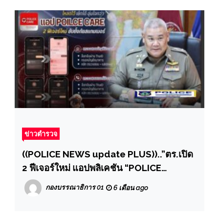
ข่าวตำรวจ
((POLICE NEWS update PLUS))..”ตร.เปิด
2 ฟีเจอร์ใหม่ แอปพลิเคชัน “POLICE
CARE“ตรวจสอบบัญชีมิจฉาชีพ” และ “ตรวจ
กองบรรณาธิการ 01
6 เดือน ago
สอบเบอร์มิจฉาชีพ” แนะเช็กก่อน โหลดไว้ ไม่
ต้องรอให้เกิดเหตุ