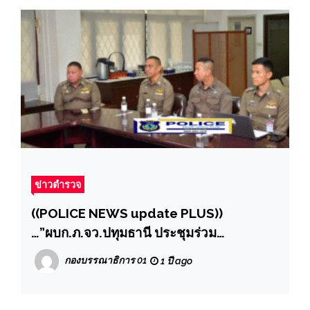
ข่าวตำรวจ
((POLICE NEWS update PLUS))
…”ผบก.ภ.จว.ปทุมธานี ประชุมร่วม
จัด”โครงการ “รอบรั้วมหาวิทยาลัยปลอดภัย”
กองบรรณาธิการ 01
1 ปี ago