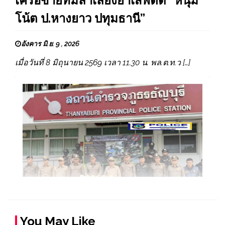
เครือข่ายทีมลำเลียงยาเสพติด “หนุ่ม
โน้ต ป.หางยาว ปทุมธานี”
อังคาร มิ.ย. 9 , 2026
เมื่อวันที่ 8 มิถุนายน 2569 เวลา 11.30 น. พล.ต.ท.ว […]
You May Like