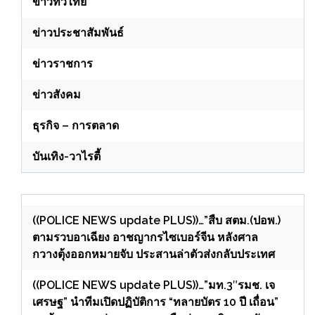
ข่าวทั่วไทย
ข่าวประชาสัมพันธ์
ข่าวราชการ
ข่าวสังคม
ธุรกิจ – การตลาด
บันเทิง-วาไรตี้
((POLICE NEWS update PLUS))…”สืบ สตม.(ปอพ.)
ตามรวบอาเฉียง อาชญากรไซเบอร์จีน หลังศาล
กวางตุ้งออกหมายจับ ประสานล่าตัวส่งกลับประเทศ
((POLICE NEWS update PLUS))…”มท.3″รมช. เจ
เศรษฐ” นำทีมเปิดปฏิบัติการ “ทลายบัตร 10 ปี เถื่อน”