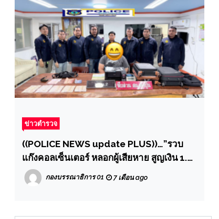
ข่าวตำรวจ
((POLICE NEWS update PLUS))…”รวบ
แก๊งคอลเซ็นเตอร์ หลอกผู้เสียหาย สูญเงิน 1.5
ล้าน ใช้คนมาเลเซียแทนบัญชีม้ามารับเงินต่อ
กองบรรณาธิการ 01
7 เดือน ago
กัน