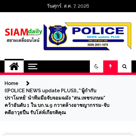
Skip
วันศุกร์, ส.ค. 7, 2026
to
content
สยามเดลี่ออนไลน์ 
SiamDailyOnline 
Home
policenewsupdatep
((POLICE NEWS update PLUS))…”‘ผู้กำกับ
ปราโมทย์’ นำทีมมือจับจอมฉมัง “สน.เพชรเกษม”
คว้าอันดับ 1 ใน บก.น.9 กวาดล้างอาชญากรรม-จับ
คดีอาวุธปืน รับโล่ห์เกียรติคุณ