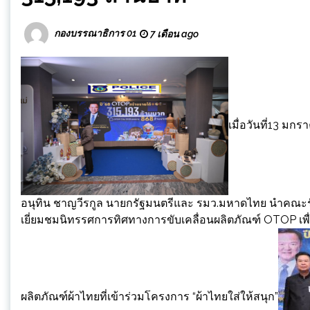
กองบรรณาธิการ 01
7 เดือน ago
เมื่อวันที่13 ม
อนุทิน ชาญวีรกูล นายกรัฐมนตรีและ รมว.มหาดไทย นำคณะร
เยี่ยมชมนิทรรศการทิศทางการขับเคลื่อนผลิตภัณฑ์ OTOP เพ
ผลิตภัณฑ์ผ้าไทยที่เข้าร่วมโครงการ “ผ้าไทยใส่ให้สนุก”