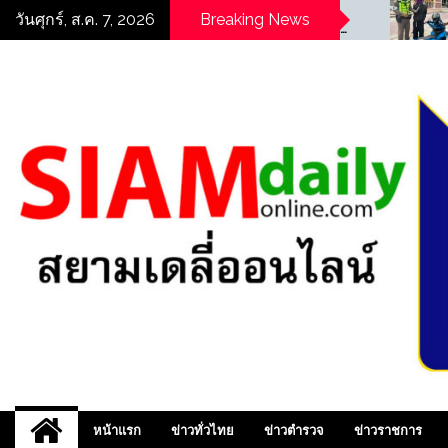
Skip
((POLICE NEWS update
((POLICE
วันศุกร์, ส.ค. 7, 2026
Breaking News
PLUS))…”ตร.สภ.พบพระ จัด
PLUS))…”สน
to
กิจกรรมอบรมให้ความรู้ด้าน
ตรวจกวดขั
content
“ความปลอดภัยในสถาน
สามารถจับ
ศึกษา”
ให้โทษประ
ครอง”
สยามเดลี่ออนไลน์ ,
หน้าแรก
ข่าวทั่วไทย
ข่าวตำรวจ
ข่าวราชการ