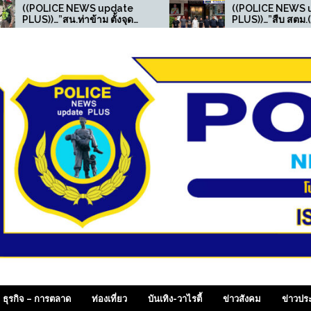
 NEWS update
((POLICE NEWS update
.ท่าข้าม ตั้งจุด
PLUS))…”สืบ สตม.(ปอพ.) ตาม
นวินัยจราจร
รวบอาเฉียง อาชญากร
กุมชายมียาเสพติด
ไซเบอร์จีน หลังศาลกวางตุ้ง
เภท 1 ไว้ในครอบ
ออกหมายจับ ประสานล่าตัวส่ง
กลับประเทศ
 SiamDailyOnline , p
ธุรกิจ – การตลาด
ท่องเที่ยว
บันเทิง-วาไรตี้
ข่าวสังคม
ข่าวปร