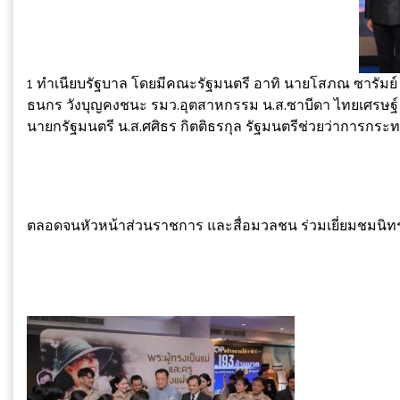
1 ทำเนียบรัฐบาล โดยมีคณะรัฐมนตรี อาทิ นายโสภณ ซารัมย
ธนกร วังบุญคงชนะ รมว.อุตสาหกรรม น.ส.ซาบีดา ไทยเศรษฐ
นายกรัฐมนตรี น.ส.ศศิธร กิตติธรกุล รัฐมนตรีช่วยว่าการกร
ตลอดจนหัวหน้าส่วนราชการ และสื่อมวลชน ร่วมเยี่ยมชมนิ