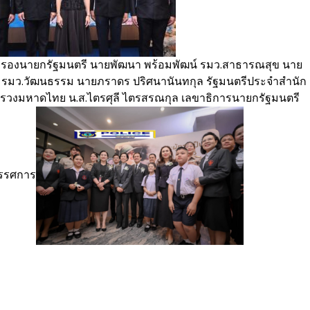
์ รองนายกรัฐมนตรี นายพัฒนา พร้อมพัฒน์ รมว.สาธารณสุข นาย
์ รมว.วัฒนธรรม นายภราดร ปริศนานันทกุล รัฐมนตรีประจำสำนัก
ะทรวงมหาดไทย น.ส.ไตรศุลี ไตรสรณกุล เลขาธิการนายกรัฐมนตรี
ทรรศการ