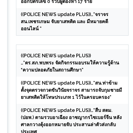
ออกบัตรเลข 0 รวบผู้ต้องหา 17 ราย
((POLICE NEWS update PLUS))…”จราจร
สน.เพชรเกษม จับยาเสพติด และ มีหมายคดี
ออนไลน์ ”
((POLICE NEWS update PLUS))
…”ตร.สภ.พบพระ จัดกิจกรรมอบรมให้ความรู้ด้าน
“ความปลอดภัยในสถานศึกษา”
((POLICE NEWS update PLUS))…”สน.ท่าข้าม
ตั้งจุดตรวจกวดขันวินัยจราจร สามารถจับกุมชายมี
ยาเสพติดให้โทษประเภท 1 ไว้ในครอบครอง”
((POLICE NEWS update PLUS))…”สืบ สตม.
(ปอพ.) ตามรวบอาเฉียง อาชญากรไซเบอร์จีน หลัง
ศาลกวางตุ้งออกหมายจับ ประสานล่าตัวส่งกลับ
ประเทศ