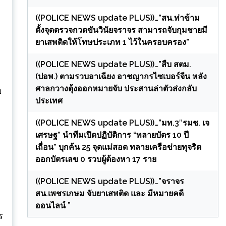
((POLICE NEWS update PLUS))…”สน.ท่าข้าม
ตั้งจุดตรวจกวดขันวินัยจราจร สามารถจับกุมชายมี
ยาเสพติดให้โทษประเภท 1 ไว้ในครอบครอง”
((POLICE NEWS update PLUS))…”สืบ สตม.
(ปอพ.) ตามรวบอาเฉียง อาชญากรไซเบอร์จีน หลัง
ศาลกวางตุ้งออกหมายจับ ประสานล่าตัวส่งกลับ
ย
ประเทศ
((POLICE NEWS update PLUS))…”มท.3″รมช. เจ
เศรษฐ” นำทีมเปิดปฏิบัติการ “ทลายบัตร 10 ปี
เถื่อน” บุกค้น 25 จุดแม่สอด ทลายเครือข่ายทุจริต
ออกบัตรเลข 0 รวบผู้ต้องหา 17 ราย
((POLICE NEWS update PLUS))…”จราจร
สน.เพชรเกษม จับยาเสพติด และ มีหมายคดี
ออนไลน์ ”
ร