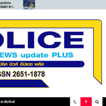
((POLICE NEWS update
((POLI
PLUS))…”มท.3″รมช. เจ
PLUS))…
เศรษฐ” นำทีมเปิดปฏิบัติการ
สน.เพชร
“ทลายบัตร 10 ปี เถื่อน” บุกค้น
และ มีหม
25 จุดแม่สอด ทลายเครือข่าย
ทุจริตออกบัตรเลข 0 รวบผู้
ต้องหา 17 ราย
olicenewsupdateplus
ะชาสัมพันธ์