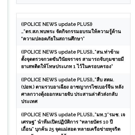
((POLICE NEWS update PLUS))
…”ตร.สภ.พบพระ จัดกิจกรรมอบรมให้ความรู้ด้าน
“ความปลอดภัยในสถานศึกษา”
((POLICE NEWS update PLUS))…”สน.ท่าข้าม
ตั้งจุดตรวจกวดขันวินัยจราจร สามารถจับกุมชายมี
ยาเสพติดให้โทษประเภท 1 ไว้ในครอบครอง”
((POLICE NEWS update PLUS))…”สืบ สตม.
(ปอพ.) ตามรวบอาเฉียง อาชญากรไซเบอร์จีน หลัง
ศาลกวางตุ้งออกหมายจับ ประสานล่าตัวส่งกลับ
ประเทศ
((POLICE NEWS update PLUS))…”มท.3″รมช. เจ
เศรษฐ” นำทีมเปิดปฏิบัติการ “ทลายบัตร 10 ปี
เถื่อน” บุกค้น 25 จุดแม่สอด ทลายเครือข่ายทุจริต