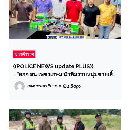
ข่าวตำรวจ
((POLICE NEWS update PLUS))
…”ผกก.สน.เพชรเกษม นำทีมรวบหนุ่มขายเสื้อ
วินเทจบังหน้า ลอบขายบุหรี่ไฟฟ้าทาง
กองบรรณาธิการ 01
1 ปี ago
ออนไลน์ ซุกของไว้บนกล่องลังมอไซค์