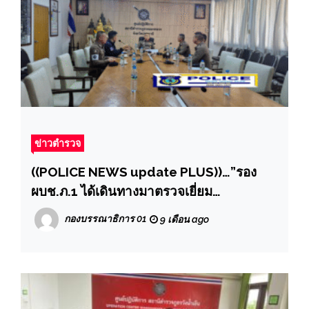
ข่าวตำรวจ
((POLICE NEWS update PLUS))…”รอง
ผบช.ภ.1 ได้เดินทางมาตรวจเยี่ยม
สภ.คลองหลวงโดยได้มีข้อกำชับในการปฏิบัติ
กองบรรณาธิการ 01
9 เดือน ago
ตามนโยบายของรัฐบาล ,ผบ.ตร. และ
ผบช.ภ.1 อย่างเคร่งครัด