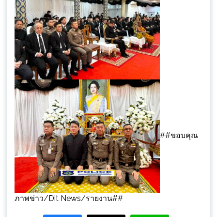
##ขอบคุณ
ภาพข่าว/Dit News/รายงาน##