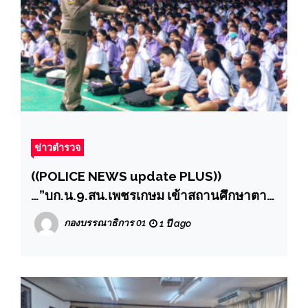
ข่าวตำรวจ
((POLICE NEWS update PLUS))
…”บก.น.9.สน.เพชรเกษม เข้าสถานศึกษาตาม
โครงการโรงเรียนสีขาว“รู้ทันภัย รู้ทันตัว รู้จัก
กองบรรณาธิการ 01
1 ปี ago
ป้องกัน” ยาเสพติดและบุหรี่ไฟฟ้า