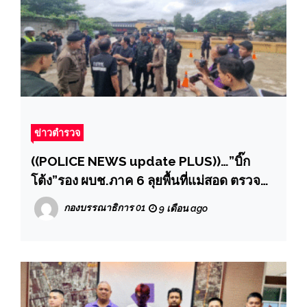
ข่าวตำรวจ
((POLICE NEWS update PLUS))…”บิ๊ก
โต้ง”รอง ผบช.ภาค 6 ลุยพื้นที่แม่สอด ตรวจ
เสา-สัญญาณโทรศัพท์มือถือ บริเวณด่านบ้าน
กองบรรณาธิการ 01
9 เดือน ago
วังตะเคียน ฝั่งตรงข้ามเป็นเมียวดีคอมเพล็กซ์
และ อ.ท่าวังผา ตรงข้ามชเวก๊กโก สกัด
Roaming-แก๊งคอลเซนเตอร์