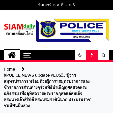
Skip
วันเสาร์, ส.ค. 8, 2026
to
content
สยามเดลี่ออนไลน์ 
SiamDailyOnline 
Home
policenewsupdatep
((POLICE NEWS update PLUS))…”ผู้ว่าฯ
สมุทรปราการ พร้อมด้วยผู้การฯสมุทรปราการและ
ข้าราชการส่วนต่างๆร่วมพิธีบำเพ็ญกุศลสวดพระ
อภิธรรม เพื่ออุทิศถวายพระราชกุศลแด่สมเด็จ
พระนางเจ้าสิริกิติ์ พระบรมราชินีนาถ พระบรมราช
ชนนีพันปีหลวง