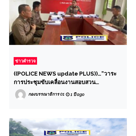
ข่าวตำรวจ
((POLICE NEWS update PLUS))…”วาระ
การประชุมขับเคลื่อนงานสอบสวน
สภ.วังน้ำเย็น
กองบรรณาธิการ 01
1 ปี ago