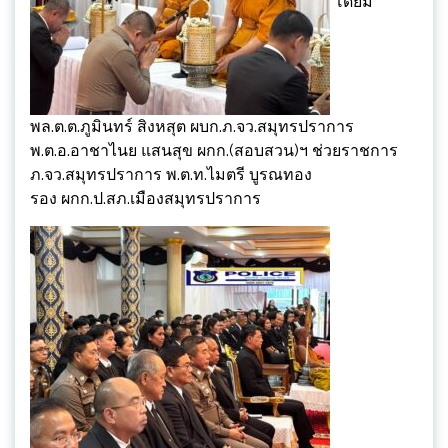
โดยมี
พล.ต.ต.ภูมินทร์ สิงหสุต ผบก.ภ.จว.สมุทรปราการ
พ.ต.อ.อาชาไนย แสนสุข ผกก.(สอบสวน)ฯ ช่วยราชการ
ภ.จว.สมุทรปราการ พ.ต.ท.ไมตรี บูรณทอง
รอง ผกก.ป.สภ.เมืองสมุทรปราการ