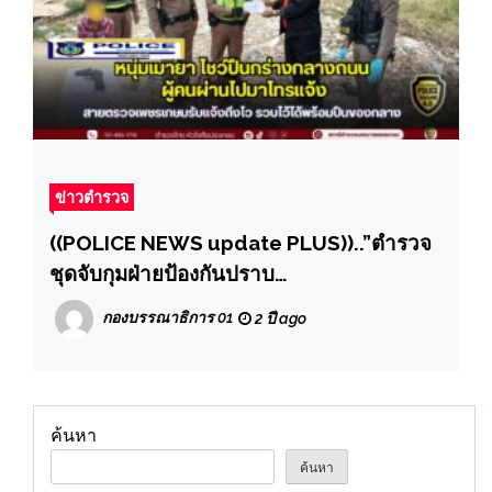
ข่าวตำรวจ
((POLICE NEWS update PLUS))..”ตำรวจ
ชุดจับกุมฝ่ายป้องกันปราบ
ปราม.สน.เพชรเกษม.จับชายคลุ้มคลั่งยา ถือ
กองบรรณาธิการ 01
2 ปี ago
ปืนกร่าง เดินไปมา
ค้นหา
ค้นหา