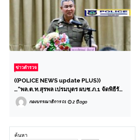
ข่าวตำรวจ
((POLICE NEWS update PLUS))
…”พล.ต.ท.สุรพล เปรมบุตร ผบช.ภ.1 จัดพิธีรับ
ส่งมอบนักเรียนนายร้อยตำรวจชั้นปีที่ 3
กองบรรณาธิการ 01
2 ปี ago
นรต.รุ่น 79 เข้าฝึกงานและปฎิบัติหน้าที่ ณ
สถานีต่างๆในเขตพื้นที่จังหวัดของตำรวจภูธร
ภาค 1
ค้นหา