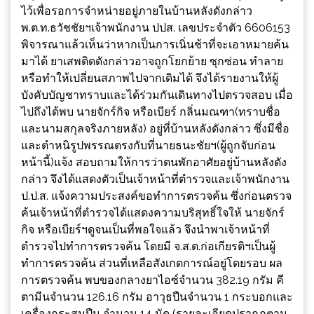
ไว้เพื่อรอการจำหน่ายอยู่ภายในบ้านหลังดังกล่าว
พ.ต.ท.ธวัชชัยฯเจ้าพนักงาน ปปส. เลขประจำตัว 6606153
พิจารณาแล้วเห็นว่าหากเป็นการเนิ่นช้าที่จะเอาหมายค้น
มาได้ ยาเสพติดดังกล่าวอาจถูกโยกย้าย ซุกซ่อน ทำลาย
หรือทำให้เปลี่ยนสภาพไปจากเดิมได้ จึงได้รายงานให้ผู้
บังคับบัญชาทราบและได้ร่วมกันเดินทางไปตรวจสอบ เมื่อ
ไปถึงได้พบ นายจักร์กิจ หรือเบียร์ กลิ่นมณฑา(ทราบชื่อ
และนามสกุลจริงภายหลัง) อยู่ที่บ้านหลังดังกล่าว ซึ่งมีชื่อ
และตำหนิรูปพรรณตรงกับที่นายธนะชัยฯ(ผู้ถูกจับก่อน
หน้านี้)แจ้ง สอบถามให้การว่าตนพักอาศัยอยู่บ้านหลังดัง
กล่าว จึงได้แสดงตัวเป็นเจ้าหน้าที่ตำรวจและเจ้าพนักงาน
ป.ป.ส. แจ้งความประสงค์ขอทำการตรวจค้น ซึ่งก่อนตรวจ
ค้นเจ้าหน้าที่ตำรวจได้แสดงความบริสุทธิ์ใจให้ นายจักร์
กิจ หรือเบียร์ฯดูจนเป็นที่พอใจแล้ว จึงนำพาเจ้าหน้าที่
ตำรวจไปทำการตรวจค้น โดยมี จ.ส.ต.ก่อเกียรติฯเป็นผู้
ทำการตรวจค้น ส่วนที่เหลือสังเกตการณ์อยู่โดยรอบ ผล
การตรวจค้น พบของกลางยาไอซ์จำนวน 382.19 กรัม คี
ตามีนจำนวน 126.16 กรัม อาวุธปืนจำนวน 1 กระบอกและ
เครื่องกระสุนปืน จำนวน 14 นัด (รายละเอียดปรากฏตาม