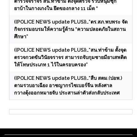
ตำรวจจราจร สน.ท่าข้าม ตั้งจุดตรวจ รวบหนุ่มซุก
ยาบ้าในกางเกงใน ยึดของกลาง 11 เม็ด “
((POLICE NEWS update PLUS))…”ตร.สภ.พบพระ จัด
กิจกรรมอบรมให้ความรู้ด้าน “ความปลอดภัยในสถาน
ศึกษา”
((POLICE NEWS update PLUS))…”สน.ท่าข้าม ตั้งจุด
ตรวจกวดขันวินัยจราจร สามารถจับกุมชายมียาเสพติด
ให้โทษประเภท 1 ไว้ในครอบครอง”
((POLICE NEWS update PLUS))…”สืบ สตม.(ปอพ.)
ตามรวบอาเฉียง อาชญากรไซเบอร์จีน หลังศาล
กวางตุ้งออกหมายจับ ประสานล่าตัวส่งกลับประเทศ