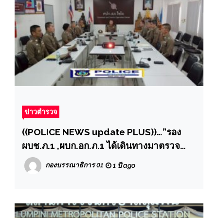
ข่าวตำรวจ
((POLICE NEWS update PLUS))…”รอง
ผบช.ภ.1 ,ผบก.อก.ภ.1 ได้เดินทางมาตรวจ
โครงการบ้านพักน่าอยู่ ประจำปี พ.ศ. 2568
กองบรรณาธิการ 01
1 ปี ago
ณ.ภ.จว.อ่างทอง