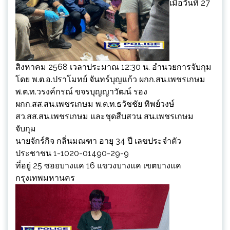
เมื่อวันที่ 27
สิงหาคม 2568 เวลาประมาณ 12:30 น. อำนวยการจับกุม
โดย พ.ต.อ.ปราโมทย์ จันทร์บุญแก้ว ผกก.สน.เพชรเกษม
พ.ต.ท.วรงค์กรณ์ ขจรบุญญาวัฒน์ รอง
ผกก.สส.สน.เพชรเกษม พ.ต.ท.ธวัชชัย ทิพย์วงษ์
สว.สส.สน.เพชรเกษม และชุดสืบสวน สน.เพชรเกษม
จับกุม
นายจักร์กิจ กลิ่นมณฑา อายุ 34 ปี เลขประจำตัว
ประชาชน 1-1020-01490-29-9
ที่อยู่ 25 ซอยบางแค 16 แขวงบางแค เขตบางแค
กรุงเทพมหานคร