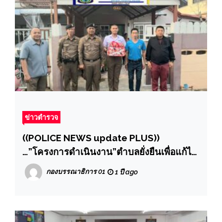
ข่าวตำรวจ
((POLICE NEWS update PLUS))
…”โครงการดำเนินงาน”ตำบลยั่งยืนเพื่อแก้ไข
ปัญหายาเสพติดแบบครบวงจร ตาม
กองบรรณาธิการ 01
1 ปี ago
ยุทธศาสตร์ชาติ” ปีงบประมาณ 2568