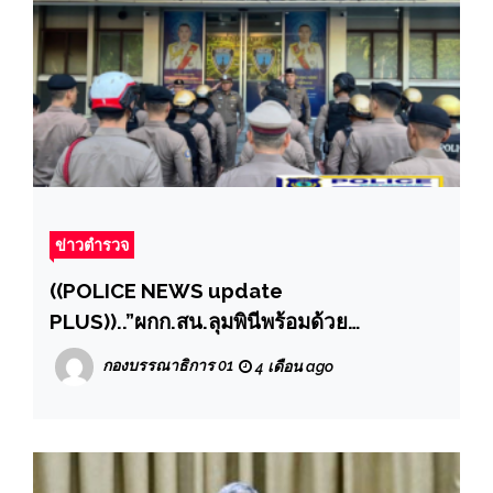
ข่าวตำรวจ
((POLICE NEWS update
PLUS))..”ผกก.สน.ลุมพินีพร้อมด้วย
ข้าราชการตำรวจ สน.ลุมพินีทุกสายงานเข้า
กองบรรณาธิการ 01
4 เดือน ago
แถวเคารพธงชาติและอบรมชี้แจงข้อราชการ
ต่างๆ แก่ข้าราชการตำรวจ สน.ลุมพินีทุกสาย
งาน