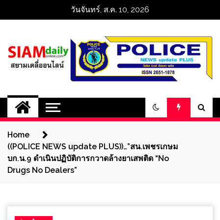
Skip
วันจันทร์, ส.ค. 10, 2026
to
content
สยามเดลี่ออนไลน์ 
SiamDailyOnline 
Home
policenewsupdatep
((POLICE NEWS update PLUS))…”สน.เพชรเกษม
บก.น.9 ดำเนินปฏิบัติการกวาดล้างยาเสพติด “No
Drugs No Dealers”