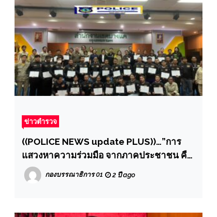
ข่าวตำรวจ
((POLICE NEWS update PLUS))…”การ
แสวงหาความร่วมมือ จากภาคประชาชน คือ
หนึ่งในมาตรการป้องกันอาชญากรรม
กองบรรณาธิการ 01
2 ปี ago