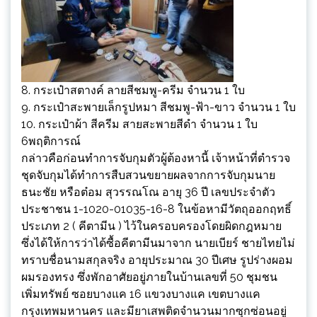
8. กระเป๋าสตางค์ ลายสีชมพู-ครีม จำนวน 1 ใบ
9. กระเป๋าสะพายเล็กรูปหมา สีชมพู-ฟ้า-ขาว จำนวน 1 ใบ
10. กระเป๋าผ้า สีครีม สายสะพายสีดำ จำนวน 1 ใบ
6พฤติการณ์
กล่าวคือก่อนทำการจับกุมตัวผู้ต้องหานี้ เจ้าหน้าที่ตำรวจ
ชุดจับกุมได้ทำการสืบสวนขยายผลจากการจับกุมนาย
ธนะชัย หรือต๋อม สุวรรณโณ อายุ 36 ปี เลขประจำตัว
ประชาชน 1-1020-01035-16-8 ในข้อหามีวัตถุออกฤทธิ์
ประเภท 2 ( คีตามีน ) ไว้ในครอบครองโดยผิดกฎหมาย
ซึ่งได้ให้การว่าได้ซื้อคีตามีนมาจาก นายเบียร์ ชายไทยไม่
ทราบชื่อนามสกุลจริง อายุประมาณ 30 ปีเศษ รูปร่างผอม
ผมรองทรง ซึ่งพักอาศัยอยู่ภายในบ้านเลขที่ 50 ชุมชน
เพิ่มทรัพย์ ซอยบางแค 16 แขวงบางแค เขตบางแค
กรุงเทพมหานคร และมียาเสพติดจำนวนมากซุกซ่อนอยู่