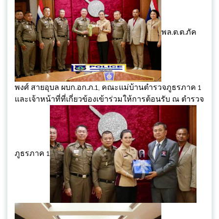
พล.ต.ต.ภัค
พงศ์ สายอุบล ผบก.อก.ภ.1, คณะแม่บ้านตำรวจภูธรภาค 1
และเจ้าหน้าที่ที่เกี่ยวข้องเข้าร่วมให้การต้อนรับ ณ ตำรวจ
ภูธรภาค 1