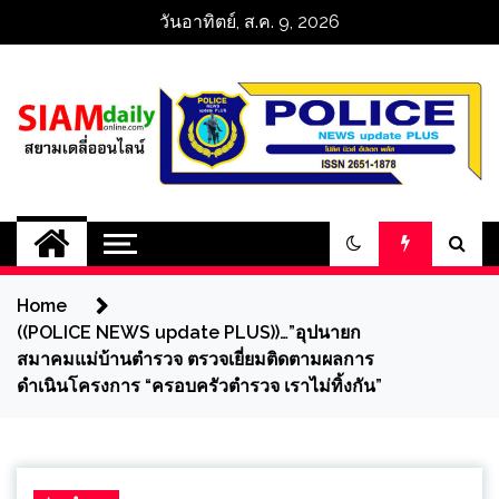
Skip
วันอาทิตย์, ส.ค. 9, 2026
to
content
สยามเดลี่ออนไลน์ 
SiamDailyOnline 
Home
policenewsupdatep
((POLICE NEWS update PLUS))…”อุปนายก
สมาคมแม่บ้านตำรวจ ตรวจเยี่ยมติดตามผลการ
ดำเนินโครงการ “ครอบครัวตำรวจ เราไม่ทิ้งกัน”