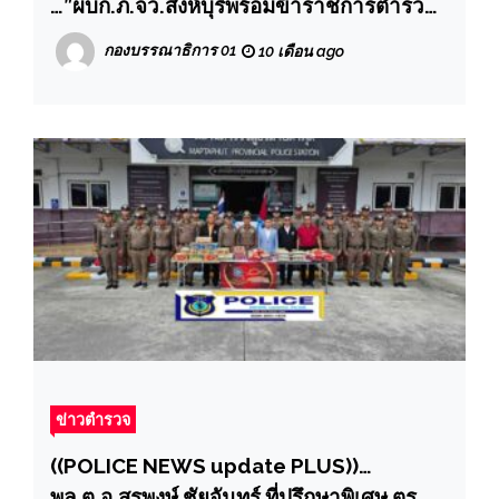
…”ผบก.ภ.จว.สิงห์บุรีพร้อมข้าราชการตำรวจ
และจิอาสา ตรวจเยี่ยมให้กำลังใจแก่จิตอาสา
กองบรรณาธิการ 01
10 เดือน ago
ผู้ปฏิบัติงาน โรงครัวพระราชทาน มูลนิธิอาสา
เพื่อนพึ่ง (ภาฯ) ยามยาก สภากาชาดไทย ณ
โรงครัวพระราชทานฯ ประตูระบายน้ำบาง
โฉมศรี ม. 1 ต.ชีน้ำร้าย อ.อินทร์บุรี จว.สิงห์บุรี
ข่าวตำรวจ
((POLICE NEWS update PLUS))…
พล.ต.อ.สุรพงษ์ ชัยจันทร์ ที่ปรึกษาพิเศษ ตร./