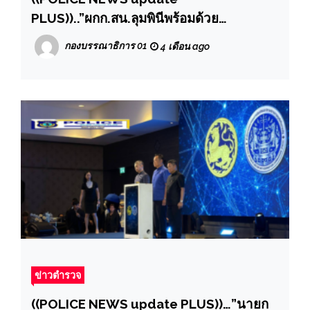
PLUS))..”ผกก.สน.ลุมพินีพร้อมด้วย
ข้าราชการตำรวจ สน.ลุมพินีทุกสายงานเข้า
กองบรรณาธิการ 01
4 เดือน ago
แถวเคารพธงชาติและอบรมชี้แจงข้อราชการ
ต่างๆ แก่ข้าราชการตำรวจ สน.ลุมพินีทุกสาย
งาน
ข่าวตำรวจ
((POLICE NEWS update PLUS))…”นายก