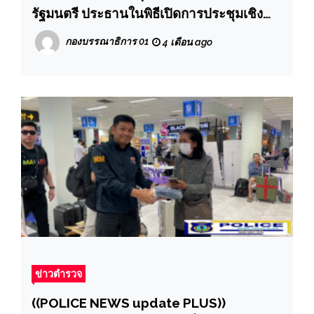
รัฐมนตรี ประธานในพิธีเปิดการประชุมเชิง
ปฏิบัติการการบูรณาการเพื่อเสริมสร้างธร
กองบรรณาธิการ 01
4 เดือน ago
รมาภิบาลและความโปร่งใสในหน่วยงานภาค
รัฐเชิงรุก ประจำปีงบประมาณ พ.ศ.2569
ข่าวตำรวจ
((POLICE NEWS update PLUS))