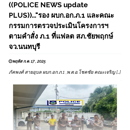
((POLICE NEWS update
PLUS))..."รอง ผบก.อก.ภ.1 และคณะ
กรรมการตรวจประเมินโครงการฯ
ตามคำสั่ง ภ.1 ที่แฟลต สภ.ชัยพฤกษ์
จว.นนทบุรี
พฤหัส ก.ค. 17 , 2025
ภัคพงศ์ สายอุบล ผบก.อก.ภ.1 ,พ.ต.อ.โชคชัย คณะเจริญ […]