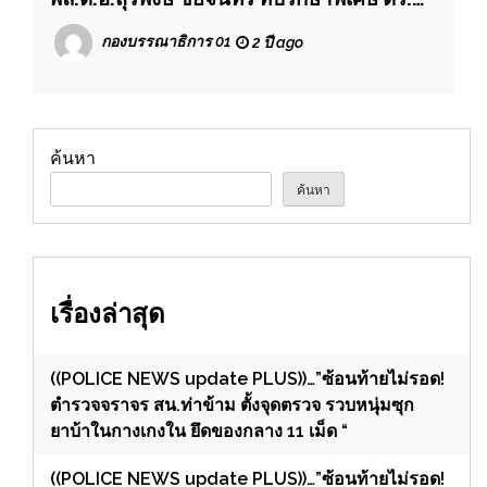
รอง ผอ. ศปก.ตร. เดินทางไปประชุมติดตาม
กองบรรณาธิการ 01
2 ปี ago
ขับเคลื่อนและมอบนโยบายการปฏิบัติงาน
และรับฟังปัญหา ข้อขัดข้อง ข้อเสนอแนะใน
การปฏิบัติงานของ ศปก.หน่วย ที่
สภ.มาบตาพุด ภ.จว.ระยอง
ค้นหา
ค้นหา
เรื่องล่าสุด
((POLICE NEWS update PLUS))…”ซ้อนท้ายไม่รอด!
ตำรวจจราจร สน.ท่าข้าม ตั้งจุดตรวจ รวบหนุ่มซุก
ยาบ้าในกางเกงใน ยึดของกลาง 11 เม็ด “
((POLICE NEWS update PLUS))…”ซ้อนท้ายไม่รอด!