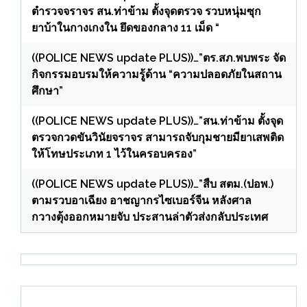
ตำรวจจราจร สน.ท่าข้าม ตั้งจุดตรวจ รวบหนุ่มซุก
ยาบ้าในกางเกงใน ยึดของกลาง 11 เม็ด “
((POLICE NEWS update PLUS))…”ตร.สภ.พบพระ จัด
กิจกรรมอบรมให้ความรู้ด้าน “ความปลอดภัยในสถาน
ศึกษา”
((POLICE NEWS update PLUS))…”สน.ท่าข้าม ตั้งจุด
ตรวจกวดขันวินัยจราจร สามารถจับกุมชายมียาเสพติด
ให้โทษประเภท 1 ไว้ในครอบครอง”
((POLICE NEWS update PLUS))…”สืบ สตม.(ปอพ.)
ตามรวบอาเฉียง อาชญากรไซเบอร์จีน หลังศาล
กวางตุ้งออกหมายจับ ประสานล่าตัวส่งกลับประเทศ