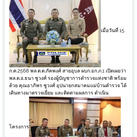
เมื่อวันที่ 15
ก.ค.2568 พล.ต.ต.ภัคพงศ์ สายอุบล ผบก.อก.ภ.1 เปิดเผยว่า
พล.ต.อ.ธนา ชูวงศ์ รองผู้บัญชาการตำรวจแห่งชาติ พร้อม
ด้วย คุณอาภิพร ชูวงศ์ อุปนายกสมาคมแม่บ้านตำรวจ ได้
เดินทางมาตรวจเยี่ยม และติดตามผลการ ดำเนิน
โครงการ