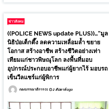
ข่าวสังคม
((POLICE NEWS update PLUS))…”มูล
นิธิป่อเต็กตึ๊ง ลดความเหลื่อมล้ำ ขยาย
โอกาส สร้างอาชีพ สร้างชีวิตอย่างเท่า
เทียมแก่ชาวพิษณุโลก ลงพื้นที่มอบ
อุปกรณ์ประกอบอาชีพแก่ผู้ยากไร้ มอบรถ
เข็นวีลแชร์แก่ผู้พิการ
กองบรรณาธิการ 01
2 สัปดาห์ ago