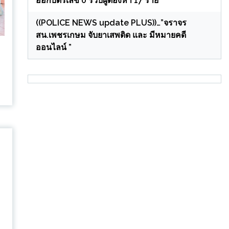
ออกบัตรเลข 0 รวบผู้ต้องหา 17 ราย
((POLICE NEWS update PLUS))…”จราจร
สน.เพชรเกษม จับยาเสพติด และ มีหมายคดี
ออนไลน์ ”