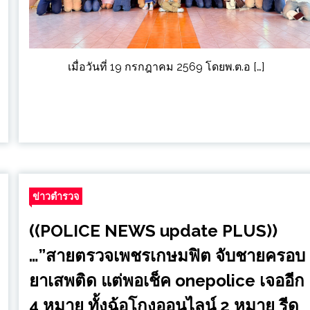
เมื่อวันที่ 19 กรกฎาคม 2569 โดยพ.ต.อ […]
ข่าวตำรวจ
((POLICE NEWS update PLUS))
…”สายตรวจเพชรเกษมฟิต จับชายครอบ
ยาเสพติด แต่พอเช็ค onepolice เจออีก
4 หมาย ทั้งฉ้อโกงออนไลน์ 2 หมาย รีด