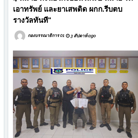
เอาทรัพย์ และยาเสพติด ผกก.รีบตบ
รางวัลทันที“
กองบรรณาธิการ 01
3 สัปดาห์ ago