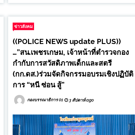
ข่าวสังคม
((POLICE NEWS update PLUS))
…”สน.เพชรเกษม, เจ้าหน้าที่ตำรวจกอง
กำกับการสวัสดิภาพเด็กและสตรี
(กก.ดส.)ร่วมจัดกิจกรรมอบรมเชิงปฏิบัติ
การ “หนี ซ่อน สู้”
กองบรรณาธิการ 01
3 สัปดาห์ ago