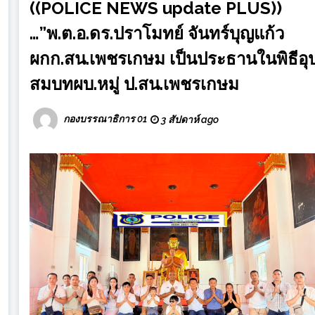
((POLICE NEWS update PLUS))
…”พ.ต.อ.ดร.ปราโมทย์ จันทร์บุญแก้ว
ผกก.สน.เพชรเกษม เป็นประธานในพิธีอุ
สมบทผบ.หมู่ ป.สน.เพชรเกษม
กองบรรณาธิการ 01
3 สัปดาห์ ago