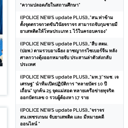
“ความปลอดภัยในสถานศึกษา”
((POLICE NEWS update PLUS))…”สน.ท่าข้าม
ตั้งจุดตรวจกวดขันวินัยจราจร สามารถจับกุมชายมี
ยาเสพติดให้โทษประเภท 1 ไว้ในครอบครอง”
((POLICE NEWS update PLUS))…”สืบ สตม.
(ปอพ.) ตามรวบอาเฉียง อาชญากรไซเบอร์จีน หลัง
ศาลกวางตุ้งออกหมายจับ ประสานล่าตัวส่งกลับ
ประเทศ
((POLICE NEWS update PLUS))…”มท.3″รมช. เจ
เศรษฐ” นำทีมเปิดปฏิบัติการ “ทลายบัตร 10 ปี
เถื่อน” บุกค้น 25 จุดแม่สอด ทลายเครือข่ายทุจริต
ออกบัตรเลข 0 รวบผู้ต้องหา 17 ราย
((POLICE NEWS update PLUS))…”จราจร
สน.เพชรเกษม จับยาเสพติด และ มีหมายคดี
ออนไลน์ ”