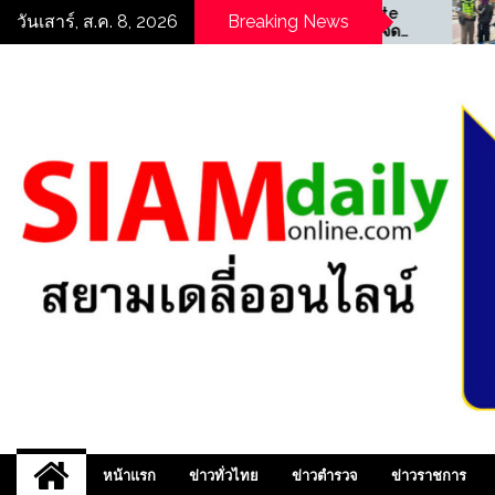
Skip
((POLICE NEWS update
((POLICE NEW
วันเสาร์, ส.ค. 8, 2026
Breaking News
PLUS))…”ตร.สภ.พบพระ จัด
PLUS))…”สน.ท่าข้
to
กิจกรรมอบรมให้ความรู้ด้าน
ตรวจกวดขันวิน
content
“ความปลอดภัยในสถาน
สามารถจับกุมชา
ศึกษา”
ให้โทษประเภท 1
ครอง”
สยามเดล
หน้าแรก
ข่าวทั่วไทย
ข่าวตำรวจ
ข่าวราชการ