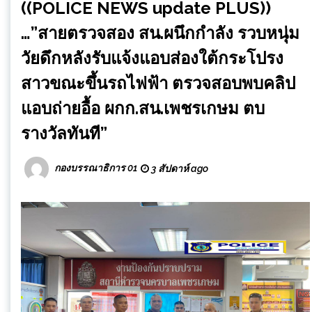
((POLICE NEWS update PLUS))
…”สายตรวจสอง สน.ผนึกกำลัง รวบหนุ่ม
วัยดึกหลังรับแจ้งแอบส่องใต้กระโปรง
สาวขณะขึ้นรถไฟฟ้า ตรวจสอบพบคลิป
แอบถ่ายอื้อ ผกก.สน.เพชรเกษม ตบ
รางวัลทันที”
กองบรรณาธิการ 01
3 สัปดาห์ ago