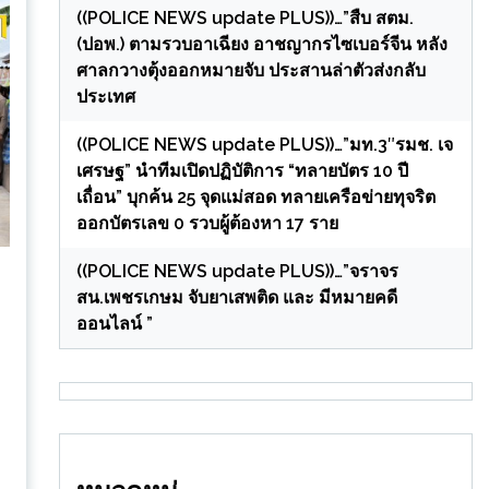
((POLICE NEWS update PLUS))…”สืบ สตม.
(ปอพ.) ตามรวบอาเฉียง อาชญากรไซเบอร์จีน หลัง
ศาลกวางตุ้งออกหมายจับ ประสานล่าตัวส่งกลับ
ประเทศ
((POLICE NEWS update PLUS))…”มท.3″รมช. เจ
เศรษฐ” นำทีมเปิดปฏิบัติการ “ทลายบัตร 10 ปี
เถื่อน” บุกค้น 25 จุดแม่สอด ทลายเครือข่ายทุจริต
ออกบัตรเลข 0 รวบผู้ต้องหา 17 ราย
((POLICE NEWS update PLUS))…”จราจร
สน.เพชรเกษม จับยาเสพติด และ มีหมายคดี
ออนไลน์ ”