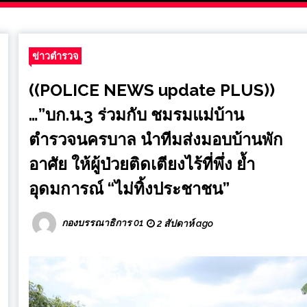
olicenewsupdatepl
ข่าวตำรวจ
((POLICE NEWS update PLUS))
…”บก.น.3 ร่วมกับ ชมรมแม่บ้าน
ตำรวจนครบาล นำทีมส่งมอบบ้านพัก
อาศัย ให้ผู้ป่วยติดเตียงไร้ที่พึ่ง ย้ำ
อุดมการณ์ “ไม่ทิ้งประชาชน”
กองบรรณาธิการ 01
2 สัปดาห์ ago