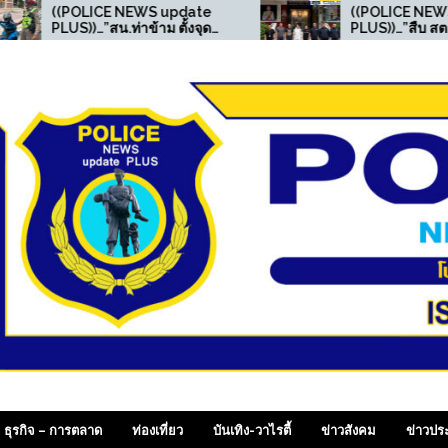
S update
((POLICE NEWS update
าม ตั้งจุด
PLUS))…”สืบ สตม.(ปอพ.) ตาม
ัยจราจร
รวบอาเฉียง อาชญากร
ยมียาเสพติด
ไซเบอร์จีน หลังศาลกวางตุ้ง
 ไว้ในครอบ
ออกหมายจับ ประสานล่าตัว
ส่งกลับประเทศ
ี่ออนไลน์ , SiamDail
ธุรกิจ – การตลาด
ท่องเที่ยว
บันเทิง-วาไรตี้
ข่าวสังคม
ข่าวปร