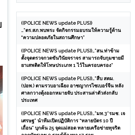
((POLICE NEWS update PLUS))
ป
…”ตร.สภ.พบพระ จัดกิจกรรมอบรมให้ความรู้ด้าน
“ความปลอดภัยในสถานศึกษา”
((POLICE NEWS update PLUS))…”สน.ท่าข้าม
ตั้งจุดตรวจกวดขันวินัยจราจร สามารถจับกุมชายมี
ยาเสพติดให้โทษประเภท 1 ไว้ในครอบครอง”
((POLICE NEWS update PLUS))…”สืบ สตม.
(ปอพ.) ตามรวบอาเฉียง อาชญากรไซเบอร์จีน หลัง
ศาลกวางตุ้งออกหมายจับ ประสานล่าตัวส่งกลับ
ประเทศ
((POLICE NEWS update PLUS))…”มท.3″รมช. เจ
เศรษฐ” นำทีมเปิดปฏิบัติการ “ทลายบัตร 10 ปี
เถื่อน” บุกค้น 25 จุดแม่สอด ทลายเครือข่ายทุจริต