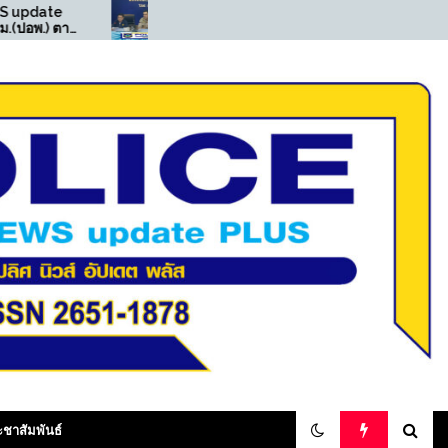
((POLICE NEWS update
((POLICE NEW
PLUS))…”มท.3″รมช. เจ
PLUS))…”จราจร
เศรษฐ” นำทีมเปิดปฏิบัติการ
สน.เพชรเกษม จั
“ทลายบัตร 10 ปี เถื่อน” บุกค้น
และ มีหมายคดีอ
25 จุดแม่สอด ทลายเครือข่าย
ทุจริตออกบัตรเลข 0 รวบผู้
ต้องหา 17 ราย
yOnline ,
ะชาสัมพันธ์