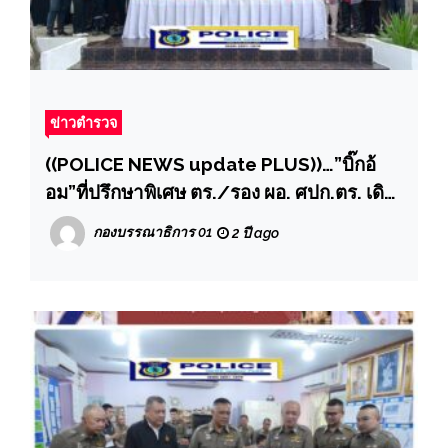
ข่าวตำรวจ
((POLICE NEWS update PLUS))…”บิ๊กอ้
อม”ที่ปรึกษาพิเศษ ตร./รอง ผอ. ศปก.ตร. เดิน
ทางไปตรวจเยี่ยมและติดตามการปฏิบัติงาน
กองบรรณาธิการ 01
2 ปี ago
ของ ศปก.หน่วย ที่ สภ.ควนมีด ภ.จว.สงขลา