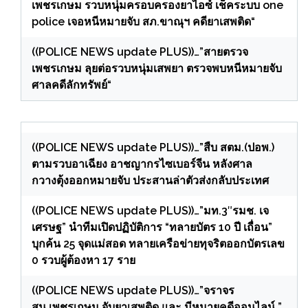
เพชรเกษม รวบหนุ่มครอบครองยาไอซ์ เช็คระบบ one
police เจอหนีหมายจับ สภ.ขาณุฯ คดียาเสพติด“
((POLICE NEWS update PLUS))…”สายตรวจ
เพชรเกษม ลุยต่อรวบหนุ่มเสพยา ตรวจพบหนีหมายจับ
ศาลคดีลักทรัพย์“
((POLICE NEWS update PLUS))…”สืบ สตม.(ปอพ.)
ตามรวบอาเฉียง อาชญากรไซเบอร์จีน หลังศาล
กวางตุ้งออกหมายจับ ประสานล่าตัวส่งกลับประเทศ
((POLICE NEWS update PLUS))…”มท.3″รมช. เจ
เศรษฐ” นำทีมเปิดปฏิบัติการ “ทลายบัตร 10 ปี เถื่อน”
บุกค้น 25 จุดแม่สอด ทลายเครือข่ายทุจริตออกบัตรเลข
0 รวบผู้ต้องหา 17 ราย
((POLICE NEWS update PLUS))…”จราจร
สน.เพชรเกษม จับยาเสพติด และ มีหมายคดีออนไลน์ ”