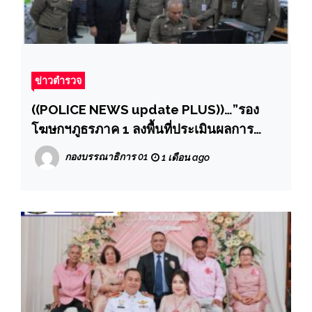
ข่าวตำรวจ
((POLICE NEWS update PLUS))…”รอง
โฆษกฯภูธรภาค 1 ลงพื้นที่ประเมินผลการ
ปฏิบัติงานและพิจารณาคัดเลือกศูนย์รับแจ้ง
กองบรรณาธิการ 01
1 เดือน ago
เหตุฉุกเฉิน 191 ดีเด่น ภาค 1 ประจำปี 2569