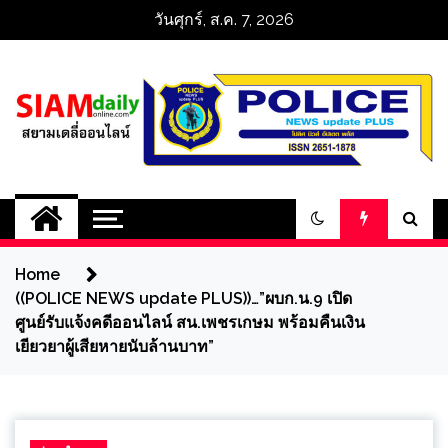
Skip
วันศุกร์, ส.ค. 7, 2026
to
content
สยามเดลี่ออนไลน์ 
SiamDailyOnline 
Home
policenewsupdatep
((POLICE NEWS update PLUS))…”ผบก.น.9 เปิด
ศูนย์รับแจ้งคดีออนไลน์ สน.เพชรเกษม พร้อมคืนเงิน
เยียวยาผู้เสียหายนับล้านบาท”