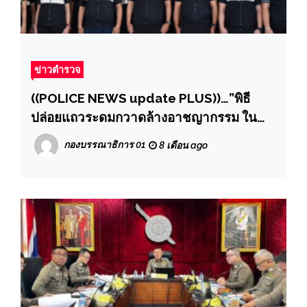
ข่าวตำรวจ
((POLICE NEWS update PLUS))…”พิธี
ปล่อยแถวระดมกวาดล้างอาชญากรรม ใน
ห้วงเทศกาลปีใหม่ 2569 กองบังคับการตรวจ
กองบรรณาธิการ 01
8 เดือน ago
คนเข้าเมือง 1