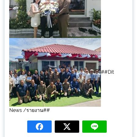
##Dit
News /รายงาน##