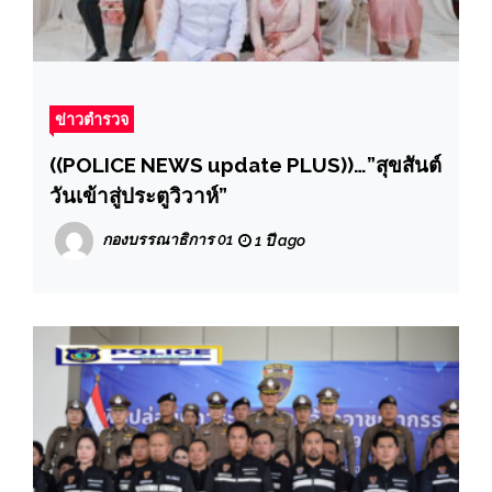
ข่าวตำรวจ
((POLICE NEWS update PLUS))…”สุขสันต์
วันเข้าสู่ประตูวิวาห์”
กองบรรณาธิการ 01
1 ปี ago