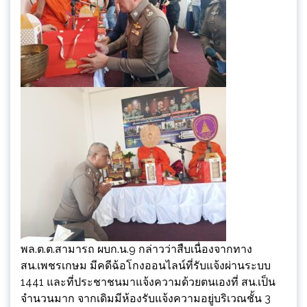
พล.ต.ต.สามารถ ผบก.น.9 กล่าวว่าสืบเนื่องจากทาง
สน.เพชรเกษม มีคดีฉ้อโกงออนไลน์ที่รับแจ้งผ่านระบบ
1441 และที่ประชาชนมาแจ้งความด้วยตนเองที่ สน.เป็น
จำนวนมาก จากเดิมมีห้องรับแจ้งความอยู่บริเวณชั้น 3