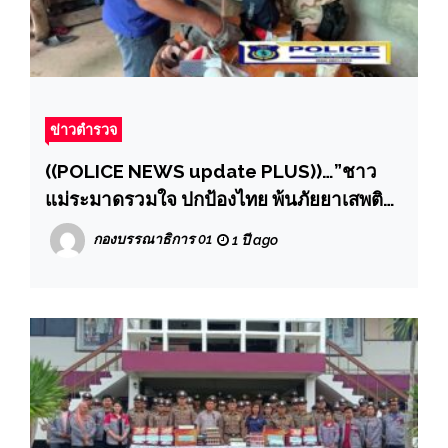
ข่าวตำรวจ
((POLICE NEWS update PLUS))…”ชาว
แม่ระมาดรวมใจ ปกป้องไทย พ้นภัยยาเสพติด
ตามนโยบายการป้องกัน/แก้ไขปัญหายาเสพ
กองบรรณาธิการ 01
1 ปี ago
ติดและแผนปฏิบัติการสกัดกั้นและปราบปราม
ยาเสพติด “Seal Stop Safe” ผนึกกำลัง 51
อำเภอชายแดน”