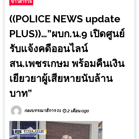
ข่าวตำรวจ
((POLICE NEWS update
PLUS))…”ผบก.น.9 เปิดศูนย์
รับแจ้งคดีออนไลน์
สน.เพชรเกษม พร้อมคืนเงิน
เยียวยาผู้เสียหายนับล้าน
บาท”
กองบรรณาธิการ 01
2 เดือน ago