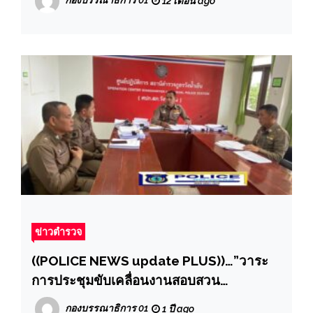
12 เดือน ago
ปฏิบัติหน้าที่ดูแลการชุมนุมสาธารณะของ
ภ.1 ประจำปีงบประมาณ พ.ศ.2568
ข่าวตำรวจ
((POLICE NEWS update PLUS))…”วาระ
การประชุมขับเคลื่อนงานสอบสวน
สภ.วังน้ำเย็น
กองบรรณาธิการ 01
1 ปี ago