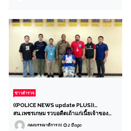
ชมตัวอย่างการจัดสวัสดิการให้กับข้าราชการ
ตำรวจในสังกัด ภ.จว.ลพบุรี
ข่าวตำรวจ
((POLICE NEWS update PLUS))…
สน.เพชรเกษม รวบอดีตเถ้าแก่เนี้ยเจ้าของ
โรงงาน หนีหมายจับ 23 หมาย มูลค่ารวม 30
กองบรรณาธิการ 01
2 ปี ago
กว่าล้าน”