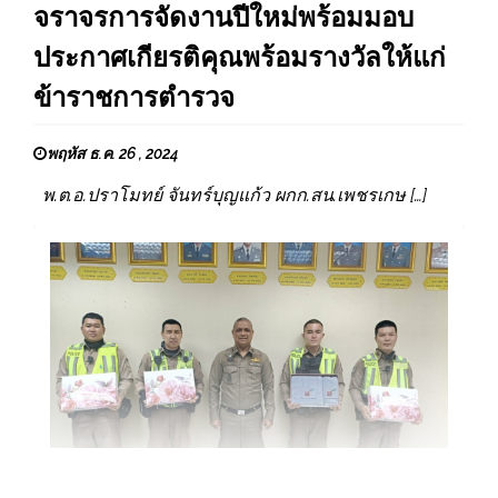
จราจรการจัดงานปีใหม่พร้อมมอบ
ประกาศเกียรติคุณพร้อมรางวัลให้แก่
ข้าราชการตำรวจ
พฤหัส ธ.ค. 26 , 2024
พ.ต.อ.ปราโมทย์ จันทร์บุญแก้ว ผกก.สน.เพชรเกษ […]