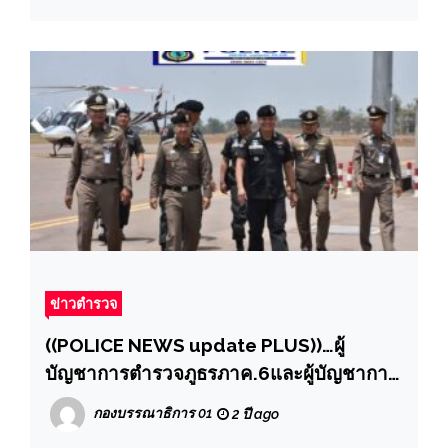
จักรยานยนต์ของเจ้าหน้าที่ตำรวจ
สน.เพชรเกษม
ข่าวตำรวจ
((POLICE NEWS update PLUS))…ผู้
บัญชาการตำรวจภูธรภาค.6และผู้บัญชาการ
ตำรวจตระเวณชายแดน.ร่วมตรวจ
กองบรรณาธิการ 01
2 ปี ago
ชายแดน.ก่อนนายกเศรษฐา ทวีสิน.จะลงพื้นที่