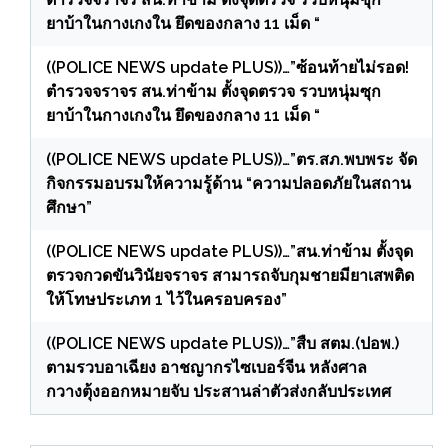
ยาบ้าในกางเกงใน ยึดของกลาง 11 เม็ด “
((POLICE NEWS update PLUS))…”ซ้อนท้ายไม่รอด!
ตำรวจจราจร สน.ท่าข้าม ตั้งจุดตรวจ รวบหนุ่มซุก
ยาบ้าในกางเกงใน ยึดของกลาง 11 เม็ด “
((POLICE NEWS update PLUS))…”ตร.สภ.พบพระ จัด
กิจกรรมอบรมให้ความรู้ด้าน “ความปลอดภัยในสถาน
ศึกษา”
((POLICE NEWS update PLUS))…”สน.ท่าข้าม ตั้งจุด
ตรวจกวดขันวินัยจราจร สามารถจับกุมชายมียาเสพติด
ให้โทษประเภท 1 ไว้ในครอบครอง”
((POLICE NEWS update PLUS))…”สืบ สตม.(ปอพ.)
ตามรวบอาเฉียง อาชญากรไซเบอร์จีน หลังศาล
กวางตุ้งออกหมายจับ ประสานล่าตัวส่งกลับประเทศ