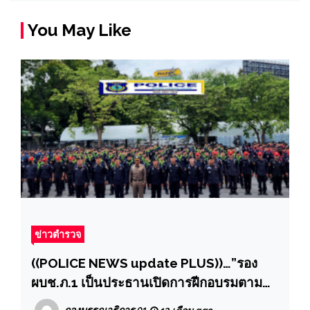
You May Like
ข่าวตำรวจ
((POLICE NEWS update PLUS))…”รอง
ผบช.ภ.1 เป็นประธานเปิดการฝีกอบรมตาม
โครงการฝึกทบทวนข้าราชการตำรวจซึ่ง
กองบรรณาธิการ 01