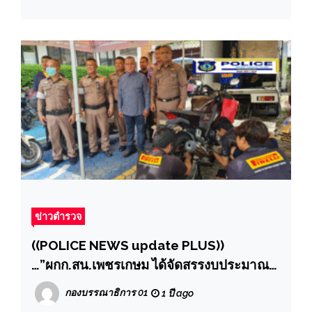
ข่าวตำรวจ
((POLICE NEWS update PLUS))
…”ผกก.สน.เพชรเกษม ได้จัดสรรงบประมาณ
จัดซื้ออะไหล่รถจักรยานยนต์ พร้อมซ่อมบำรุง
กองบรรณาธิการ 01
1 ปี ago
เปลี่ยนถ่ายน้ำมันเครื่อง ล้อยาง รถ