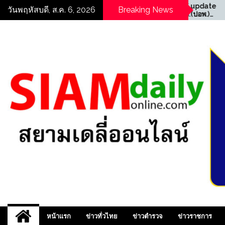
Skip
date
((POLICE NEWS update
(
วันพฤหัสบดี, ส.ค. 6, 2026
Breaking News
ม,
PLUS))…”สืบ สตม.(ปอพ.)
P
to
ำกับ
ตามรวบอาเฉียง อาชญากร
เ
content
สตรี
ไซเบอร์จีน หลังศาล
ก
รม
กวางตุ้งออกหมายจับ
บ
นี
ประสานล่าตัวส่งกลับ
เ
ประเทศ
0
สยามเดลี่ออนไลน์ ,
หน้าแรก
ข่าวทั่วไทย
ข่าวตำรวจ
ข่าวราชการ