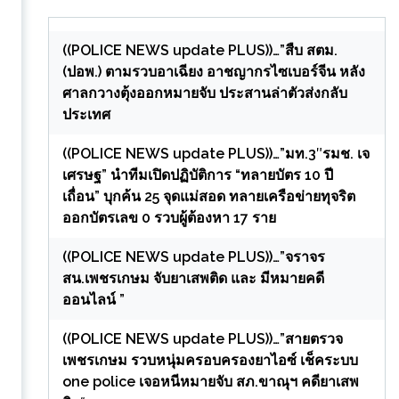
((POLICE NEWS update PLUS))…”สืบ สตม.
(ปอพ.) ตามรวบอาเฉียง อาชญากรไซเบอร์จีน หลัง
ศาลกวางตุ้งออกหมายจับ ประสานล่าตัวส่งกลับ
ประเทศ
((POLICE NEWS update PLUS))…”มท.3″รมช. เจ
เศรษฐ” นำทีมเปิดปฏิบัติการ “ทลายบัตร 10 ปี
เถื่อน” บุกค้น 25 จุดแม่สอด ทลายเครือข่ายทุจริต
ออกบัตรเลข 0 รวบผู้ต้องหา 17 ราย
((POLICE NEWS update PLUS))…”จราจร
สน.เพชรเกษม จับยาเสพติด และ มีหมายคดี
ออนไลน์ ”
((POLICE NEWS update PLUS))…”สายตรวจ
เพชรเกษม รวบหนุ่มครอบครองยาไอซ์ เช็คระบบ
one police เจอหนีหมายจับ สภ.ขาณุฯ คดียาเสพ