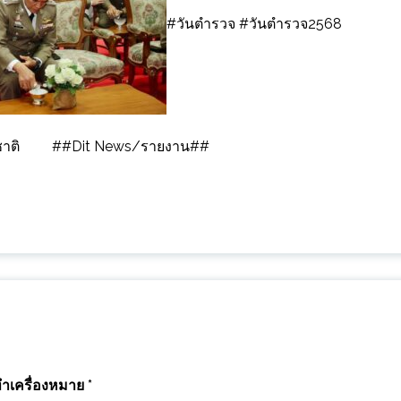
#วันตำรวจ #วันตำรวจ2568
่งชาติ ##Dit News/รายงาน##
ทำเครื่องหมาย
*