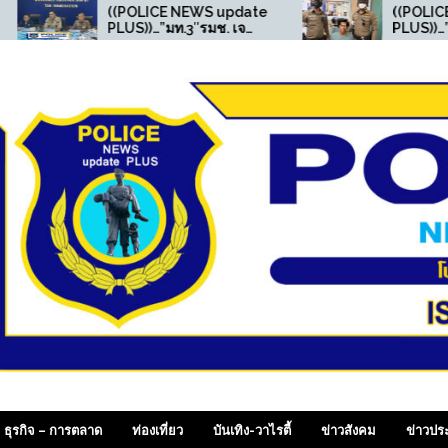
(POLICE NEWS update
((POLICE NEWS update
LUS))…”มท.3″รมช. เจ
PLUS))…”จราจร
ศรษฐ” นำทีมเปิดปฏิบัติ
สน.เพชรเกษม จับยาเสพติด
าร “ทลายบัตร 10 ปี เถื่อน”
และ มีหมายคดีออนไลน์ ”
ุกค้น 25 จุดแม่สอด ทลาย
ครือข่ายทุจริตออกบัตรเลข
 รวบผู้ต้องหา 17 ราย
 SiamDailyOnline , p
ธุรกิจ – การตลาด
ท่องเที่ยว
บันเทิง-วาไรตี้
ข่าวสังคม
ข่าวปร