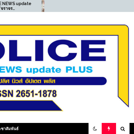
((POLICE NEWS update
((POLI
PLUS))…”สายตรวจ
PLUS))
เพชรเกษม รวบหนุ่มครอบ
เพชรเกษ
ครองยาไอซ์ เช็คระบบ one
เสพยา ต
police เจอหนีหมายจับ
ศาลคดีลั
สภ.ขาณุฯ คดียาเสพติด“
olicenewsupdateplus
ะชาสัมพันธ์