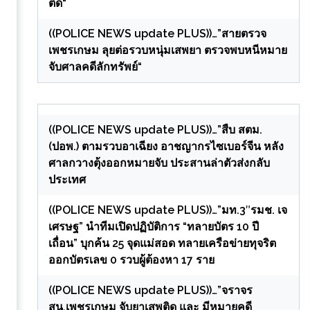
ติด“
((POLICE NEWS update PLUS))…”สายตรวจ
เพชรเกษม ลุยต่อรวบหนุ่มเสพยา ตรวจพบหนีหมาย
จับศาลคดีลักทรัพย์“
((POLICE NEWS update PLUS))…”สืบ สตม.
(ปอพ.) ตามรวบอาเฉียง อาชญากรไซเบอร์จีน หลัง
ศาลกวางตุ้งออกหมายจับ ประสานล่าตัวส่งกลับ
ประเทศ
((POLICE NEWS update PLUS))…”มท.3″รมช. เจ
เศรษฐ” นำทีมเปิดปฏิบัติการ “ทลายบัตร 10 ปี
เถื่อน” บุกค้น 25 จุดแม่สอด ทลายเครือข่ายทุจริต
ออกบัตรเลข 0 รวบผู้ต้องหา 17 ราย
((POLICE NEWS update PLUS))…”จราจร
สน.เพชรเกษม จับยาเสพติด และ มีหมายคดี