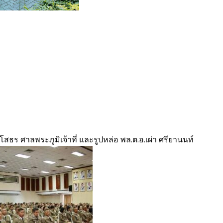
ธโสธร ศาลพระภูมิเจ้าที่ และรูปหล่อ พล.ต.อ.เผ่า ศรียานนท์