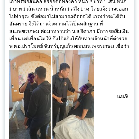
เอาทรัพย์สินคือ สร้อยคอทองคำ หนัก 2 บาท 1 เส้น หนัก
1 บาท 1 เส้น แหวน น้ำหนัก 1 สลึง 1 วง โดยแจ้งว่าจะออก
ไปทำธุระ ซึ่งต่อมาไม่สามารถติดต่อได้ เกรงว่าจะได้รับ
อันตราย จึงได้มาแจ้งความไว้เป็นหลักฐาน ที่
สน.เพชรเกษม ต่อมาทราบว่า น.ส.จิดาภา มีการขอยืมเงิน
เพื่อน แต่เพื่อนไม่ให้ จึงได้แจ้งให้กับทางเจ้าหน้าที่ตำรวจ
พ.ต.อ.ปราโมทย์ จันทร์บุญแก้ว ผกก.สน.เพชรเกษม เชื่อว่า
น.ส.จิ