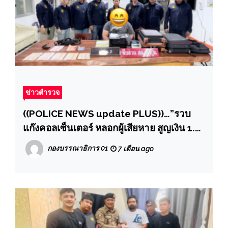
ข่าวตำรวจ
((POLICE NEWS update PLUS))…”รวบ
แก๊งคอลเซ็นเตอร์ หลอกผู้เสียหาย สูญเงิน 1.5
ล้าน ใช้คนมาเลเซียแทนบัญชีม้ามารับเงินต่อ
กองบรรณาธิการ 01
7 เดือน ago
กัน