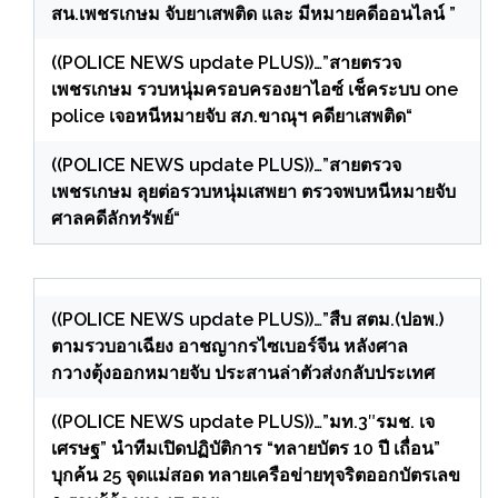
สน.เพชรเกษม จับยาเสพติด และ มีหมายคดีออนไลน์ ”
((POLICE NEWS update PLUS))…”สายตรวจ
เพชรเกษม รวบหนุ่มครอบครองยาไอซ์ เช็คระบบ one
police เจอหนีหมายจับ สภ.ขาณุฯ คดียาเสพติด“
((POLICE NEWS update PLUS))…”สายตรวจ
เพชรเกษม ลุยต่อรวบหนุ่มเสพยา ตรวจพบหนีหมายจับ
ศาลคดีลักทรัพย์“
((POLICE NEWS update PLUS))…”สืบ สตม.(ปอพ.)
ตามรวบอาเฉียง อาชญากรไซเบอร์จีน หลังศาล
กวางตุ้งออกหมายจับ ประสานล่าตัวส่งกลับประเทศ
((POLICE NEWS update PLUS))…”มท.3″รมช. เจ
เศรษฐ” นำทีมเปิดปฏิบัติการ “ทลายบัตร 10 ปี เถื่อน”
บุกค้น 25 จุดแม่สอด ทลายเครือข่ายทุจริตออกบัตรเลข