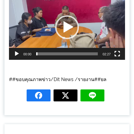
เล่น
ไฟล์
วิดีโอ
00:00
02:27
##ขอบคุณภาพข่าว/Dit News /รายงาน##ยล