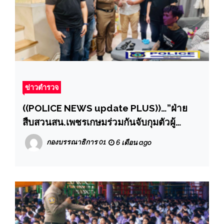
ข่าวตำรวจ
((POLICE NEWS update PLUS))…”ฝ่าย
สืบสวนสน.เพชรเกษมร่วมกันจับกุมตัวผู้
ต้องหาว่ากระทำผิดฐาน “มีอาวุธปืนและ
กองบรรณาธิการ 01
6 เดือน ago
เครื่องกระสุนปืนไว้ในครอบครองโดยไม่ได้รับ
อนุญาต”