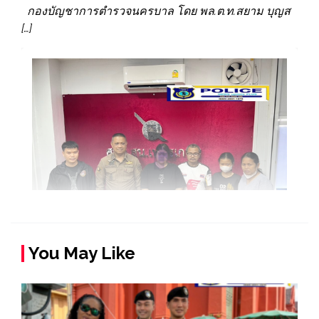
กองบัญชาการตำรวจนครบาล โดย พล.ต.ท.สยาม บุญส
[…]
You May Like