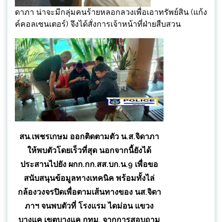
ดาภา น่าจะมีกลุ่มคนร้ายหลอกลวงเพื่อเอาทรัพย์สิน (แก้ง
ค์คอลเซนเตอร์) จึงได้สั่งการเจ้าหน้าที่ฝ่ายสืบสวน
สน.เพชรเกษม ออกติดตามตัว น.ส.จิดาภา
ให้พบตัวโดยเร็วที่สุด นอกจากนี้ยังได้
ประสานไปยัง ผกก.กก.สส.บก.น.9 เพื่อขอ
สนับสนุนข้อมูลทางเทคนิค พร้อมทั้งไล่
กล้องวงจรปิดเพื่อตามเส้นทางของ นส.จิดา
ภาฯ จนพบตัวที่ โรงแรม ไดม่อน แขวง
บางแค เขตบางแค กทม. จากการสอบถาม