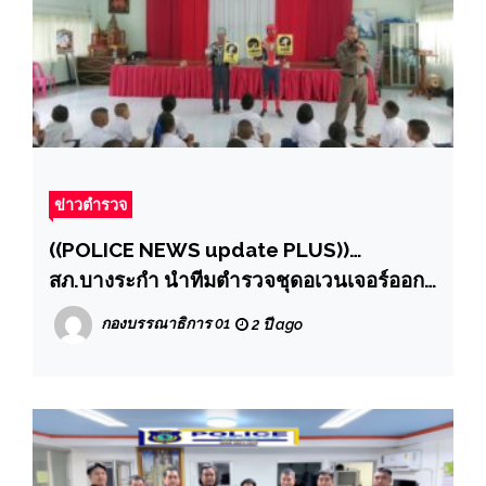
ข่าวตำรวจ
((POLICE NEWS update PLUS))…
สภ.บางระกำ นำทีมตำรวจชุดอเวนเจอร์ออก
ให้ความรู้ตามโครงการฝึกอบรมแผนเผชิญ
กองบรรณาธิการ 01
2 ปี ago
เหตุ (หนี-ซ่อน-สู้)