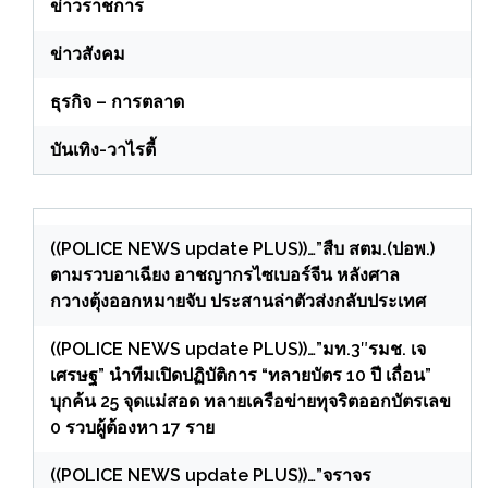
ข่าวราชการ
ข่าวสังคม
ธุรกิจ – การตลาด
บันเทิง-วาไรตี้
((POLICE NEWS update PLUS))…”สืบ สตม.(ปอพ.)
ตามรวบอาเฉียง อาชญากรไซเบอร์จีน หลังศาล
กวางตุ้งออกหมายจับ ประสานล่าตัวส่งกลับประเทศ
((POLICE NEWS update PLUS))…”มท.3″รมช. เจ
เศรษฐ” นำทีมเปิดปฏิบัติการ “ทลายบัตร 10 ปี เถื่อน”
บุกค้น 25 จุดแม่สอด ทลายเครือข่ายทุจริตออกบัตรเลข
0 รวบผู้ต้องหา 17 ราย
((POLICE NEWS update PLUS))…”จราจร