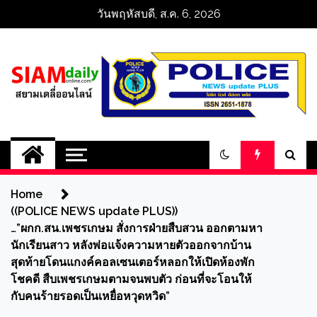
Skip
วันพฤหัสบดี, ส.ค. 6, 2026
to
content
สยามเดลี่ออนไลน์ 
SiamDailyOnline 
Home
policenewsupdatep
((POLICE NEWS update PLUS))
…”ผกก.สน.เพชรเกษม สั่งการฝ่ายสืบสวน ออกตามหา
นักเรียนสาว หลังพ่อแจ้งความหายตัวออกจากบ้าน
สุดท้ายโดนแกงค์คอลเซนเตอร์หลอกให้เปิดห้องพัก
โชคดี สืบเพชรเกษมตามจนพบตัว ก่อนที่จะโอนให้
กับคนร้ายรอดเป็นเหยื่อหวุดหวิด”