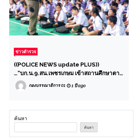
ข่าวตำรวจ
((POLICE NEWS update PLUS))
…”บก.น.9.สน.เพชรเกษม เข้าสถานศึกษาตาม
โครงการโรงเรียนสีขาว“รู้ทันภัย รู้ทันตัว รู้จัก
กองบรรณาธิการ 01
1 ปี ago
ป้องกัน” ยาเสพติดและบุหรี่ไฟฟ้า
ค้นหา
ค้นหา