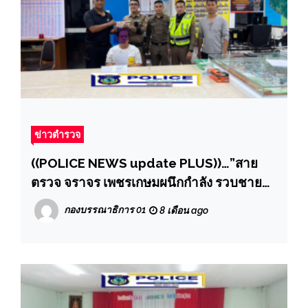
ข่าวตำรวจ
((POLICE NEWS update PLUS))…”สาย
ตรวจ จราจร เพชรเกษมผนึกกำลัง รวบชายมี
ยาเสพติดตรวจสอบหนีหมายจับสมคบและ
กองบรรณาธิการ 01
8 เดือน ago
จำหน่ายมาจากเมืองกาญจน์ฯ ผกก.ตบรางวัล
ทันที”