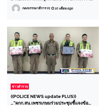
และจิอาสา ตรวจเยี่ยมให้กำลังใจแก่จิตอาสา
กองบรรณาธิการ 01
10 เดือน ago
ผู้ปฏิบัติงาน โรงครัวพระราชทาน มูลนิธิอาสา
เพื่อนพึ่ง (ภาฯ) ยามยาก สภากาชาดไทย ณ
โรงครัวพระราชทานฯ ประตูระบายน้ำบาง
โฉมศรี ม. 1 ต.ชีน้ำร้าย อ.อินทร์บุรี จว.สิงห์บุรี
ข่าวตำรวจ
((POLICE NEWS update PLUS))
…”ผกก.สน.เพชรเกษมร่วมประชุมชี้แจงข้อ