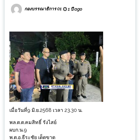
กองบรรณาธิการ 01
1 ปี ago
เมื่อวันที่9 มิ.ย.2568 เวลา 23.30 น.
พล.ต.ต.คมสิทธิ์ รังไสย์
ผบก.น.9
พ.ต.อ.ธีระชัย เด็ดขาด