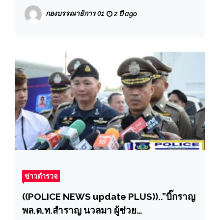
ราชการประจำเดือน การเตรียมความพร้อม
กองบรรณาธิการ 01
2 ปี ago
การรักษาความปลอดภัยและอำนวยความ
สะดวกการจราจรการจัดงานปีใหม่พร้อมมอบ
ประกาศเกียรติคุณพร้อมรางวัลให้แก่
ข้าราชการตำรวจ
ข่าวตำรวจ
((POLICE NEWS update PLUS))..”บิ๊กราญ
พล.ต.ท.สำราญ นวลมา ผู้ช่วย