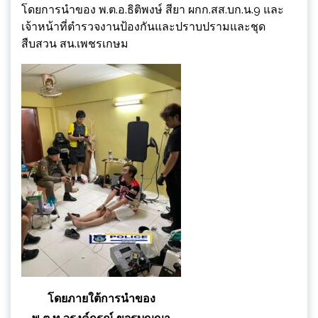
โดยการนำของ พ.ต.อ.ธิติพงษ์ สียา ผกก.สส.บก.น.9 และ
เจ้าหน้าที่ตำรวจงานป้องกันและปราบปรามและชุด
สืบสวน สน.เพชรเกษม
โดยภายใต้การนำของ