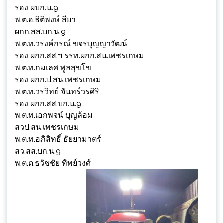
รอง ผบก.น.9
พ.ต.อ.ธิติพงษ์ สียา
ผกก.สส.บก.น.9
พ.ต.ท.วรงค์กรณ์ ขจรบุญญาวัฒน์
รอง ผกก.สส.ฯ รรท.ผกก.สน.เพชรเกษม
พ.ต.ท.กมเลศ พูลสุขโข
รอง ผกก.ป.สน.เพชรเกษม
พ.ต.ท.วรวิทย์ จันทร์วรศิริ
รอง ผกก.สส.บก.น.9
พ.ต.ท.เอกพจน์ บุญล้อม
สวป.สน.เพชรเกษม
พ.ต.ท.อภิสิทธิ์ ธัยยามาตร์
สว.สส.บก.น.9
พ.ต.ต.ธวัชชัย ทิพย์วงศ์