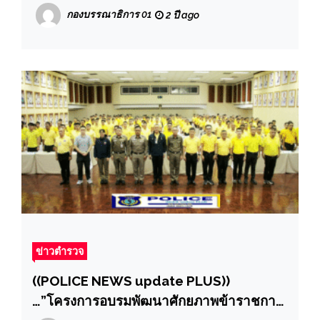
ผบ.ตร.ประธานในพิธีปล่อยแถวระดมปฏิบัติ
กองบรรณาธิการ 01
2 ปี ago
การปิดล้อมตรวจค้นเครือข่ายยาเสพติดราย
สำคัญ
ข่าวตำรวจ
((POLICE NEWS update PLUS))
…”โครงการอบรมพัฒนาศักยภาพข้าราชการ