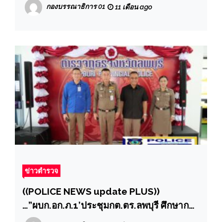
ตำรวจ เพื่อปราบปรามคนร้ายข้ามชาติ และ
กองบรรณาธิการ 01
11 เดือน ago
เข้าเมืองโดยผิดกฎหมาย ตำรวจภูธรภาค 1
ประจำปีงบประมาณ พ.ศ. 2568
ข่าวตำรวจ
((POLICE NEWS update PLUS))
…”ผบก.อก.ภ.1’ประชุมกต.ตร.ลพบุรี ศึกษาการ
จัดสวัสดิการเป็นโมเดลต้นแบบพร้อมเข้าเยี่ยม