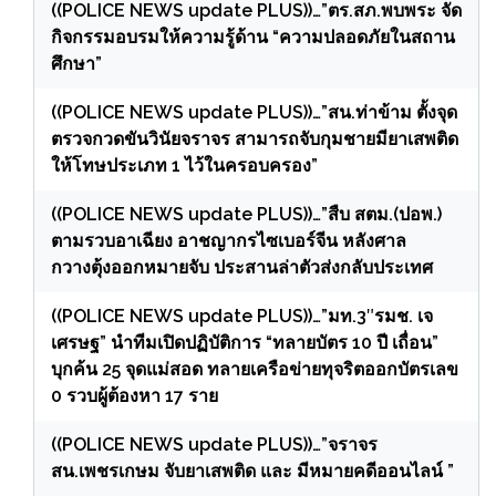
((POLICE NEWS update PLUS))…”ตร.สภ.พบพระ จัด
กิจกรรมอบรมให้ความรู้ด้าน “ความปลอดภัยในสถาน
ศึกษา”
((POLICE NEWS update PLUS))…”สน.ท่าข้าม ตั้งจุด
ตรวจกวดขันวินัยจราจร สามารถจับกุมชายมียาเสพติด
ให้โทษประเภท 1 ไว้ในครอบครอง”
((POLICE NEWS update PLUS))…”สืบ สตม.(ปอพ.)
ตามรวบอาเฉียง อาชญากรไซเบอร์จีน หลังศาล
กวางตุ้งออกหมายจับ ประสานล่าตัวส่งกลับประเทศ
((POLICE NEWS update PLUS))…”มท.3″รมช. เจ
เศรษฐ” นำทีมเปิดปฏิบัติการ “ทลายบัตร 10 ปี เถื่อน”
บุกค้น 25 จุดแม่สอด ทลายเครือข่ายทุจริตออกบัตรเลข
0 รวบผู้ต้องหา 17 ราย
((POLICE NEWS update PLUS))…”จราจร
สน.เพชรเกษม จับยาเสพติด และ มีหมายคดีออนไลน์ ”