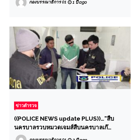
กองบรรณาธิการ 01
1 ปี ago
ชมตัวอย่างการจัดสวัสดิการให้กับข้าราชการ
ตำรวจในสังกัด ภ.จว.ลพบุรี
ข่าวตำรวจ
((POLICE NEWS update PLUS))…”สืบ
นครบาลรวบหมวดเจมส์สืบนครบาลเก๊
กรรโชกทรัพย์ พร้อมอาวุธปืน 9 มม. ลูกปืน 12
กองบรรณาธิการ 01
2 ปี ago