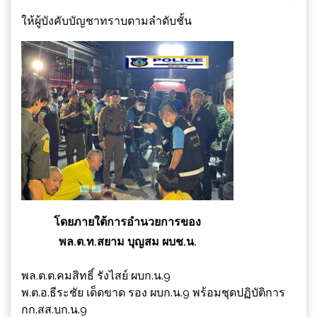
ให้ผู้บังคับบัญชาทราบตามลำดับชั้น
โดยภายใต้การอำนวยการของ
พล.ต.ท.สยาม บุญสม ผบช.น.
พล.ต.ต.คมสิทธิ์ รังไสย์ ผบก.น.9
พ.ต.อ.ธีระชัย เด็ดขาด รอง ผบก.น.9 พร้อมชุดปฏิบัติการ
กก.สส.บก.น.9