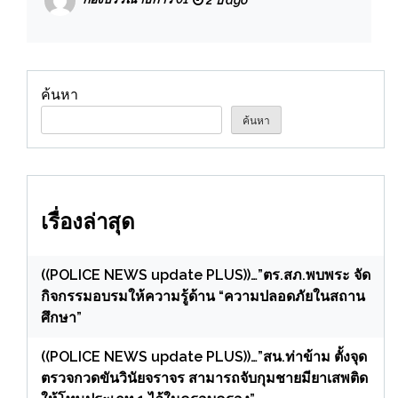
นัด สืบนครบาลเก๊ เหลนเจ้าพระยา” แสบ ก่อ
ตั้งกลุ่มเฉพาะกิจ ปะฉะดะ ปลอมตัวเป็นสาย
สืบ
ค้นหา
ค้นหา
เรื่องล่าสุด
((POLICE NEWS update PLUS))…”ตร.สภ.พบพระ จัด
กิจกรรมอบรมให้ความรู้ด้าน “ความปลอดภัยในสถาน
ศึกษา”
((POLICE NEWS update PLUS))…”สน.ท่าข้าม ตั้งจุด
ตรวจกวดขันวินัยจราจร สามารถจับกุมชายมียาเสพติด