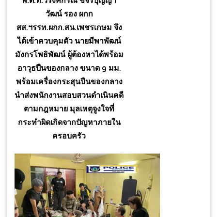
พ.ต.ท.วรงค์กรณ์ ขจรบุญญา
วัฒน์ รอง ผกก
สส.ฯรรท.ผกก.สน.เพชรเกษม จึง
ได้เข้าควบคุมตัว นายมีพาพัฒน์
มังกรโพธิพัฒน์ ผู้ต้องหาได้พร้อม
อาวุธปืนของกลาง ขนาด 9 มม.
พร้อมเครื่องกระสุนปืนของกลาง
นำส่งพนักงานสอบสวนดำเนินคดี
ตามกฎหมาย มุลเหตุจูงใจที่
กระทำผิดเกิดจากปัญหาภายใน
ครอบครัว