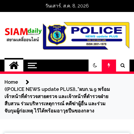
Skip
วันเสาร์, ส.ค. 8, 2026
to
content
สยามเดลี่ออนไลน์ 
SiamDailyOnline 
Home
policenewsupdatep
((POLICE NEWS update PLUS))…”ผบก.น.9 พร้อม
เจ้าหน้าที่ตำรวจสายตรวจ และเจ้าหน้าที่ตำรวจฝ่าย
สืบสวน ร่วมบริหารเหตุการณ์ คดีฆ่าผู้อื่น และร่วม
จับกุมผู้ก่อเหตุ ไว้ได้พร้อมอาวุธปืนของกลาง