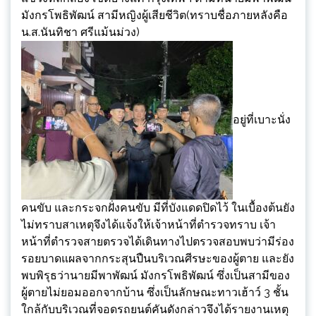
มังกรโพธิพัฒน์ สามีหญิงผู้เสียชีวิต(ทราบชื่อภายหลังคือ
น.ส.นันทิชา ศรีแม้นม่วง)
อยู่ที่เบาะนั่ง
คนขับ และกระจกฝั่งคนขับ มีที่บังแดดปิดไว้ ในเบื้องต้นยัง
ไม่ทราบสาเหตุจึงได้แจ้งให้เจ้าหน้าที่ตำรวจทราบ เจ้า
หน้าที่ตำรวจสายตรวจได้เดินทางไปตรวจสอบพบว่ามีร่อง
รอยบาดแผลจากกระสุนปืนบริเวณศีรษะของผู้ตาย และยัง
พบพิรุธว่านายมีพาพัฒน์ มังกรโพธิพัฒน์ ซึ่งเป็นสามีของ
ผู้ตายไม่ยอมออกจากบ้าน ซึ่งเป็นลักษณะทาวเฮ้าว์ 3 ชั้น
ใกล้กับบริเวณที่จอดรถยนต์คันดังกล่าวจึงได้รายงานเหตุ