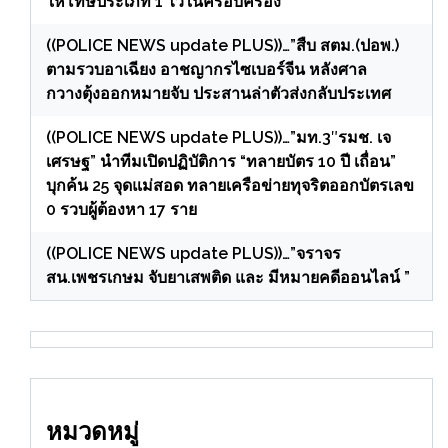
ให้โทษประเภท 1 ไว้ในครอบครอง”
((POLICE NEWS update PLUS))…”สืบ สตม.(ปอพ.)
ตามรวบอาเฉียง อาชญากรไซเบอร์จีน หลังศาล
กวางตุ้งออกหมายจับ ประสานล่าตัวส่งกลับประเทศ
((POLICE NEWS update PLUS))…”มท.3″รมช. เจ
เศรษฐ” นำทีมเปิดปฏิบัติการ “ทลายบัตร 10 ปี เถื่อน”
บุกค้น 25 จุดแม่สอด ทลายเครือข่ายทุจริตออกบัตรเลข
0 รวบผู้ต้องหา 17 ราย
((POLICE NEWS update PLUS))…”จราจร
สน.เพชรเกษม จับยาเสพติด และ มีหมายคดีออนไลน์ ”
หมวดหมู่