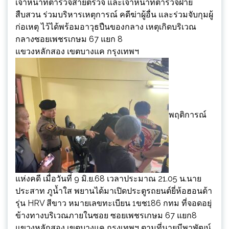
เจ้าหน้าที่ตำรวจสายตรวจ และเจ้าหน้าที่ตำรวจฝ่าย
สืบสวน ร่วมบริหารเหตุการณ์ คดีฆ่าผู้อื่น และร่วมจับกุมผู้
ก่อเหตุ ไว้ได้พร้อมอาวุธปืนของกลาง เหตุเกิดบริเวณ
กลางซอยเพชรเกษม 67 แยก 8
แขวงหลักสอง เขตบางแค กรุงเทพฯ
พฤติการณ์
แห่งคดี เมื่อวันที่ 9 มิ.ย.68 เวลาประมาณ 21.05 น.นาย
ประสาท ภูน้ำใส พยานได้มาเปิดประตูรถยนต์ยี่ห้อฮอนด้า
รุ่น HRV สีขาว หมายเลขทะเบียน 1ขช186 กทม ที่จอดอยุ่
ข้างทางบริเวณภายในซอย ซอยเพชรเกษม 67 แยก8
แขวงหลักสอง เขตบางแค กรุงเทพฯ ตามที่นายมีพาพัฒน์