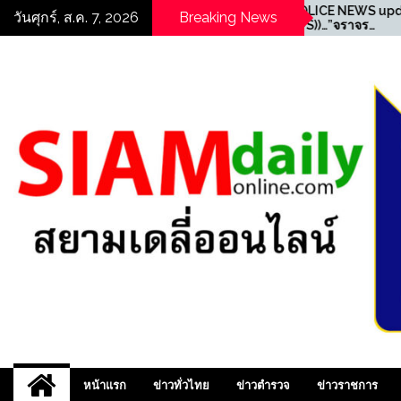
Skip
WS update
((POLICE NEWS update
วันศุกร์, ส.ค. 7, 2026
Breaking News
รมช. เจ
PLUS))…”จราจร
to
ิดปฏิบัติการ
สน.เพชรเกษม จับยาเสพติด
content
เถื่อน” บุกค้น
และ มีหมายคดีออนไลน์ ”
ลายเครือข่าย
ข 0 รวบผู้
สยามเดลี่ออนไลน์ ,
หน้าแรก
ข่าวทั่วไทย
ข่าวตำรวจ
ข่าวราชการ