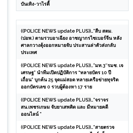
บันเทิง-วาไรตี้
((POLICE NEWS update PLUS))…”สืบ สตม.
(ปอพ.) ตามรวบอาเฉียง อาชญากรไซเบอร์จีน หลัง
ศาลกวางตุ้งออกหมายจับ ประสานล่าตัวส่งกลับ
ประเทศ
((POLICE NEWS update PLUS))…”มท.3″รมช. เจ
เศรษฐ” นำทีมเปิดปฏิบัติการ “ทลายบัตร 10 ปี
เถื่อน” บุกค้น 25 จุดแม่สอด ทลายเครือข่ายทุจริต
ออกบัตรเลข 0 รวบผู้ต้องหา 17 ราย
((POLICE NEWS update PLUS))…”จราจร
สน.เพชรเกษม จับยาเสพติด และ มีหมายคดี
ออนไลน์ ”
((POLICE NEWS update PLUS))…”สายตรวจ