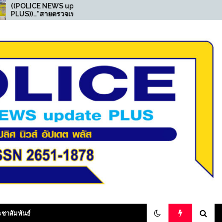
EWS update
((POLICE NEWS update
ยตรวจเพชรเกษม
PLUS))…”สายตรวจเพชรเกษม
่มเสพยา ตรวจพบ
เดินหน้า จับยาและหมายจับต่อ
คดีลักทรัพย์“
เนื่อง ผกก.มอบรางวัลทันที”
olicenewsupdateplus
ะชาสัมพันธ์