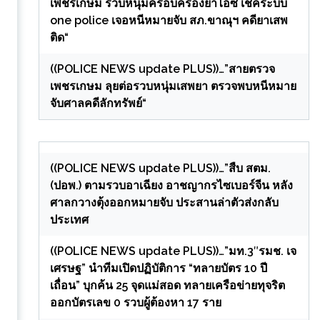
เพชรเกษม รวบหนุ่มครอบครองยาไอซ์ เช็คระบบ
one police เจอหนีหมายจับ สภ.ขาณุฯ คดียาเสพ
ติด“
((POLICE NEWS update PLUS))…”สายตรวจ
เพชรเกษม ลุยต่อรวบหนุ่มเสพยา ตรวจพบหนีหมาย
จับศาลคดีลักทรัพย์“
((POLICE NEWS update PLUS))…”สืบ สตม.
(ปอพ.) ตามรวบอาเฉียง อาชญากรไซเบอร์จีน หลัง
ศาลกวางตุ้งออกหมายจับ ประสานล่าตัวส่งกลับ
ประเทศ
((POLICE NEWS update PLUS))…”มท.3″รมช. เจ
เศรษฐ” นำทีมเปิดปฏิบัติการ “ทลายบัตร 10 ปี
เถื่อน” บุกค้น 25 จุดแม่สอด ทลายเครือข่ายทุจริต
ออกบัตรเลข 0 รวบผู้ต้องหา 17 ราย