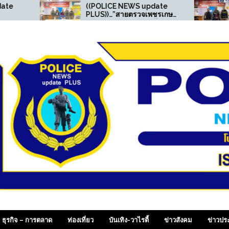
((POLICE NEWS update
((POLICE N
PLUS))…”สายตรวจเพชรเกษม
PLUS))…”สา
รวบหนุ่มครอบครองยาไอซ์
ลุยต่อรวบหนุ
เช็คระบบ one police เจอหนี
หนีหมายจับศาล
หมายจับ สภ.ขาณุฯ คดียาเสพ
ติด“
 SiamDailyOnline , p
ธุรกิจ – การตลาด
ท่องเที่ยว
บันเทิง-วาไรตี้
ข่าวสังคม
ข่าวปร