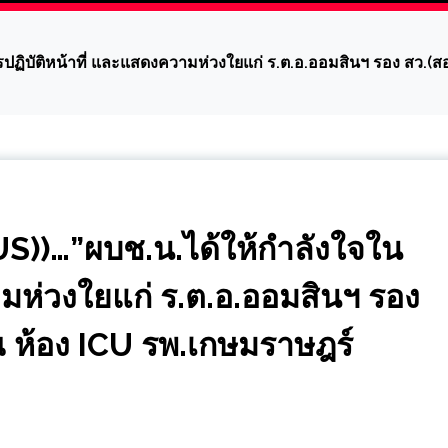
ฏิบัติหน้าที่ และแสดงความห่วงใยแก่ ร.ต.อ.ออมสินฯ รอง สว.(
))…”ผบช.น.ได้ให้กำลังใจใน
ามห่วงใยแก่ ร.ต.อ.ออมสินฯ รอง
ห้อง ICU รพ.เกษมราษฎร์