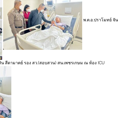
พ.ต.อ.ปราโมทย์ จัน
อมสิน สีดามาตย์ รอง สว.(สอบสวน) สน.เพชรเกษม ณ ห้อง ICU