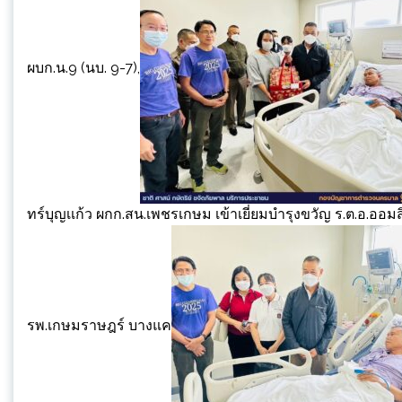
ผบก.น.9 (นบ. 9-7),
ทร์บุญเเก้ว ผกก.สน.เพชรเกษม เข้าเยี่ยมบำรุงขวัญ ร.ต.อ.อ
รพ.เกษมราษฎร์ บางแค