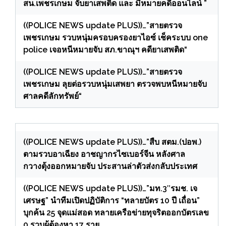
สน.เพชรเกษม จับยาเสพติด และ มีหมายคดีออนไลน์ ”
((POLICE NEWS update PLUS))…”สายตรวจ
เพชรเกษม รวบหนุ่มครอบครองยาไอซ์ เช็คระบบ one
police เจอหนีหมายจับ สภ.ขาณุฯ คดียาเสพติด“
((POLICE NEWS update PLUS))…”สายตรวจ
เพชรเกษม ลุยต่อรวบหนุ่มเสพยา ตรวจพบหนีหมายจับ
ศาลคดีลักทรัพย์“
((POLICE NEWS update PLUS))…”สืบ สตม.(ปอพ.)
ตามรวบอาเฉียง อาชญากรไซเบอร์จีน หลังศาล
กวางตุ้งออกหมายจับ ประสานล่าตัวส่งกลับประเทศ
((POLICE NEWS update PLUS))…”มท.3″รมช. เจ
เศรษฐ” นำทีมเปิดปฏิบัติการ “ทลายบัตร 10 ปี เถื่อน”
บุกค้น 25 จุดแม่สอด ทลายเครือข่ายทุจริตออกบัตรเลข
0 รวบผู้ต้องหา 17 ราย