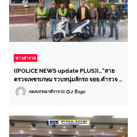
ข่าวตำรวจ
((POLICE NEWS update PLUS))…”สาย
ตรวจเพชรเกษม รวบหนุ่มลักรถ จยย.ตำรวจ ที่
ผู้เสียหายประมูลมาจากสถานีตำรวจ”
กองบรรณาธิการ 01
2 ปี ago