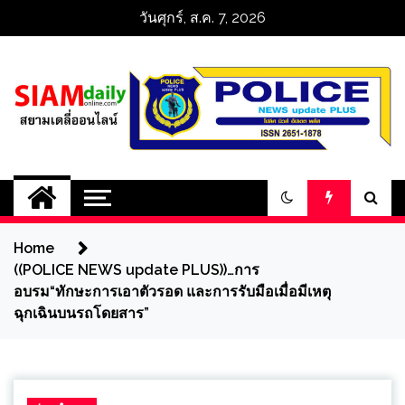
Skip
วันศุกร์, ส.ค. 7, 2026
to
content
สยามเดลี่ออนไลน์ 
SiamDailyOnline 
Home
policenewsupdatep
((POLICE NEWS update PLUS))…การ
อบรม“ทักษะการเอาตัวรอด และการรับมือเมื่อมีเหตุ
ฉุกเฉินบนรถโดยสาร”