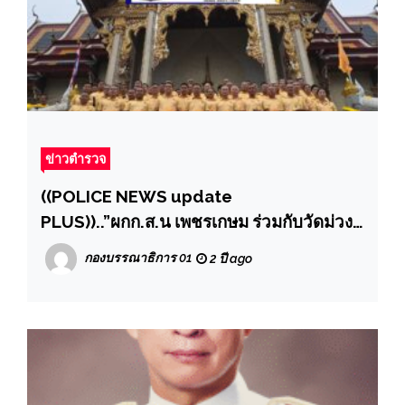
ข่าวตำรวจ
((POLICE NEWS update
PLUS))..”ผกก.ส.น เพชรเกษม ร่วมกับวัดม่วง
จัดกิจกรรมสวดเจริญพระพุทธมนต์เพื่อถวาย
กองบรรณาธิการ 01
2 ปี ago
พระพรชัยมงคลเนื่องในโอกาสพระราชพิธี
มหามงคลเฉลิมพระชนมพรรษา 6 รอบ