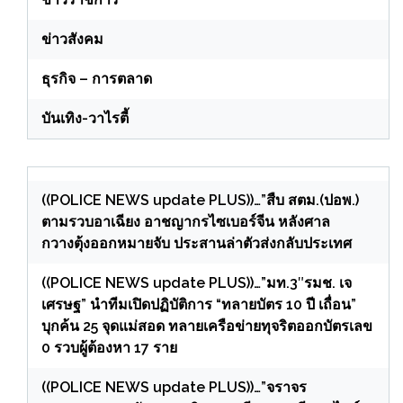
ข่าวสังคม
ธุรกิจ – การตลาด
บันเทิง-วาไรตี้
((POLICE NEWS update PLUS))…”สืบ สตม.(ปอพ.)
ตามรวบอาเฉียง อาชญากรไซเบอร์จีน หลังศาล
กวางตุ้งออกหมายจับ ประสานล่าตัวส่งกลับประเทศ
((POLICE NEWS update PLUS))…”มท.3″รมช. เจ
เศรษฐ” นำทีมเปิดปฏิบัติการ “ทลายบัตร 10 ปี เถื่อน”
บุกค้น 25 จุดแม่สอด ทลายเครือข่ายทุจริตออกบัตรเลข
0 รวบผู้ต้องหา 17 ราย
((POLICE NEWS update PLUS))…”จราจร