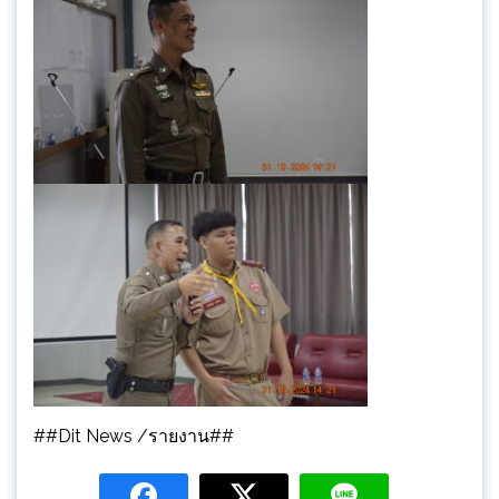
##Dit News /รายงาน##