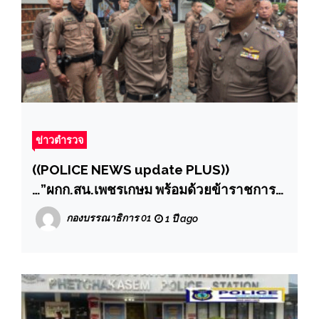
ข่าวตำรวจ
((POLICE NEWS update PLUS))
…”ผกก.สน.เพชรเกษม พร้อมด้วยข้าราชการ
ตำรวจ สน.เพชรเกษม ร่วมกันเคารพธงชาติ
กองบรรณาธิการ 01
1 ปี ago
และตรวจทรงผม เครื่องแต่งกาย