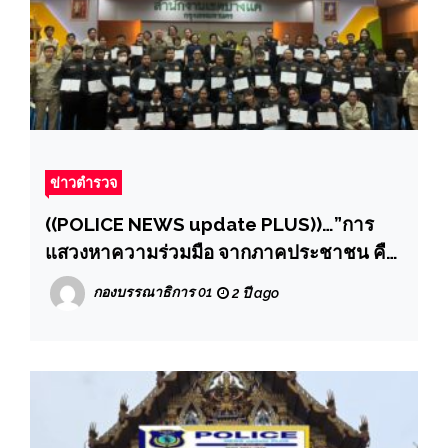
ข่าวตำรวจ
((POLICE NEWS update PLUS))…”การ
แสวงหาความร่วมมือ จากภาคประชาชน คือ
หนึ่งในมาตรการป้องกันอาชญากรรม
กองบรรณาธิการ 01
2 ปี ago