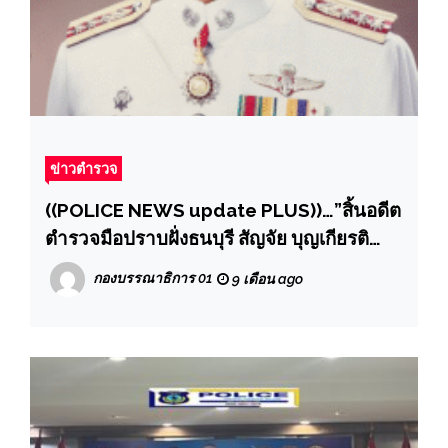
ข่าวตำรวจ
((POLICE NEWS update PLUS))…”สิ้นอดีต
ตำรวจมือปราบฝั่งธนบุรี สัญจัย บุญเกียรติ
ผกก.สืบสวนธนฯ ในอดีต.
กองบรรณาธิการ 01
9 เดือน ago