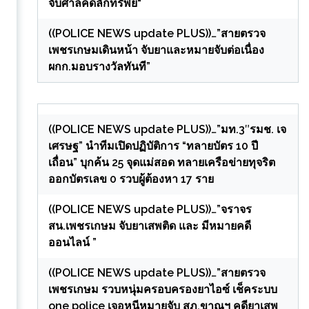
จับศาลคดีลักทรัพย์“
((POLICE NEWS update PLUS))…”สายตรวจ
เพชรเกษมเดินหน้า จับยาและหมายจับต่อเนื่อง
ผกก.มอบรางวัลทันที”
((POLICE NEWS update PLUS))…”มท.3″รมช. เจ
เศรษฐ” นำทีมเปิดปฏิบัติการ “ทลายบัตร 10 ปี
เถื่อน” บุกค้น 25 จุดแม่สอด ทลายเครือข่ายทุจริต
ออกบัตรเลข 0 รวบผู้ต้องหา 17 ราย
((POLICE NEWS update PLUS))…”จราจร
สน.เพชรเกษม จับยาเสพติด และ มีหมายคดี
ออนไลน์ ”
((POLICE NEWS update PLUS))…”สายตรวจ
เพชรเกษม รวบหนุ่มครอบครองยาไอซ์ เช็คระบบ
one police เจอหนีหมายจับ สภ.ขาณุฯ คดียาเสพ