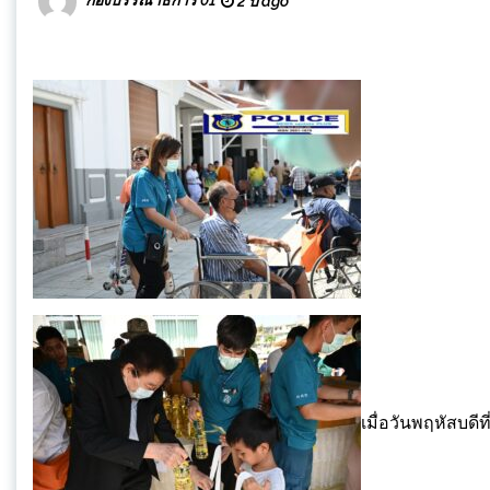
2 ปี ago
เมื่อวันพฤหัสบดีท