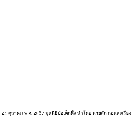
ี่ 24 ตุลาคม พ.ศ. 2567 มูลนิธิป่อเต็กตึ๊ง นำโดย นายสัก กอแสงเรือ