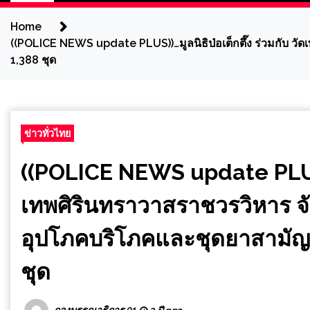
Home
((POLICE NEWS update PLUS))…มูลนิธิป่อเต็กตึ๊ง ร่วมกับ วั
1,388 ชุด
ข่าวทั่วไทย
((POLICE NEWS update PLUS))…
เทพศิรินทราวาสราชวรวิหาร จัด
อุปโภคบริโภคและชุดยาสามัญป
ชุด
กองบรรณาธิการ 01