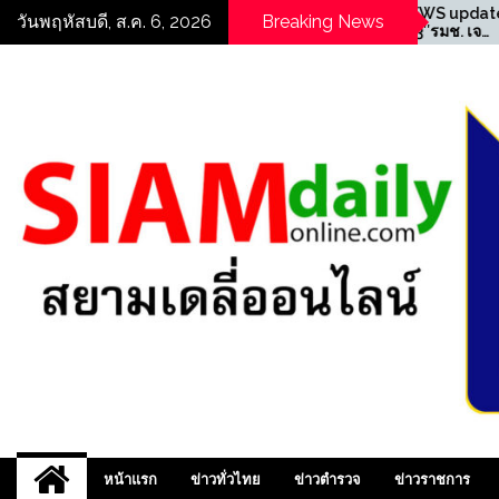
Skip
NEWS update
((POLICE NEWS update
วันพฤหัสบดี, ส.ค. 6, 2026
Breaking News
ายตรวจสอง
PLUS))…”มท.3″รมช. เจ
to
ง รวบหนุ่มวัย
เศรษฐ” นำทีมเปิดปฏิบัติ
content
้งแอบส่องใต้
การ “ทลายบัตร 10 ปี เถื่อน”
วขณะขึ้น
บุกค้น 25 จุดแม่สอด ทลาย
รวจสอบพบคลิป
เครือข่ายทุจริตออกบัตรเลข
0 รวบผู้ต้องหา 17 ราย
รเกษม ตบ
สยามเดลี่ออนไลน์ ,
หน้าแรก
ข่าวทั่วไทย
ข่าวตำรวจ
ข่าวราชการ