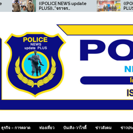
((POLICE NEWS update
((POLICE NEWS 
PLUS))…”จราจร
PLUS))…”สายตรว
สน.เพชรเกษม จับยาเสพติด
เพชรเกษม รวบหนุ
และ มีหมายคดีออนไลน์ ”
ครองยาไอซ์ เช็คร
police เจอหนีหมา
สภ.ขาณุฯ คดียาเส
 SiamDailyOnline , p
ธุรกิจ – การตลาด
ท่องเที่ยว
บันเทิง-วาไรตี้
ข่าวสังคม
ข่าวปร