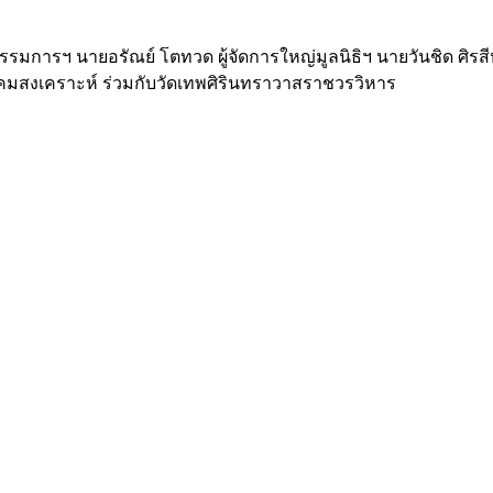
การฯ นายอรัณย์ โตทวด ผู้จัดการใหญ่มูลนิธิฯ นายวันชิด ศิรสี
สังคมสงเคราะห์ ร่วมกับวัดเทพศิรินทราวาสราชวรวิหาร