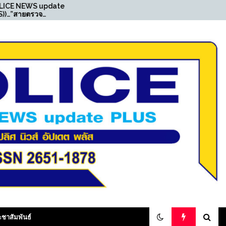
update
((POLICE NEWS update
จ
PLUS))…”สายตรวจ
่มครอบ
เพชรเกษม ลุยต่อรวบหนุ่ม
ะบบ one
เสพยา ตรวจพบหนีหมายจับ
ยจับ
ศาลคดีลักทรัพย์“
พติด“
olicenewsupdateplus
ะชาสัมพันธ์