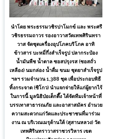
นำโดย พระธรรมวชิรปาโมกข์ และ พระศรี
วชิรธรรมถาวร รองอาวาสวัดเทพศิรินทรา
วาส จัดชุดเครื่องอุปโภคบริโภค อาทิ
ข้าวสาร บะหมี่กึ่งสำเร็จรูป ปลากระป๋อง
น้ำมันพืช น้ำตาล ซอสปรุงรส (ซอสถั่ว
เหลือง) นมกล่อง น้ำดื่ม ขนม ชุดยาสำเร็จรูป
ฯลฯ รวมจำนวน 1,388 ชุด เพื่อประกอบพิธี
ทิ้งกระจาด (ซิโกว) นำแจกจ่ายให้แก่ผู้ยากไร้
ในการนี้ มูลนิธิป่อเต็กตึ๊ง ได้จัดทีมเจ้าหน้าที่
บรรเทาสาธารณภัย และอาสาสมัคร อำนวย
ความสะดวกแก่วัดและประชาชนที่มาร่วม
งาน ณ บริเวณเมรุด้านใต้ (สุสานหลวง) วัด
เทพศิรินทราวาสราชวรวิหาร เขต