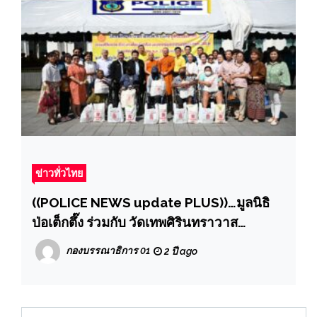
ข่าวทั่วไทย
((POLICE NEWS update PLUS))…มูลนิธิ
ป่อเต็กตึ๊ง ร่วมกับ วัดเทพศิรินทราวาส
ราชวรวิหาร จัดพิธีทิ้งกระจาด แจกเครื่อง
กองบรรณาธิการ 01
2 ปี ago
อุปโภคบริโภคและชุดยาสามัญประจำบ้านแก่
ผู้ยากไร้ รวม 1,388 ชุด