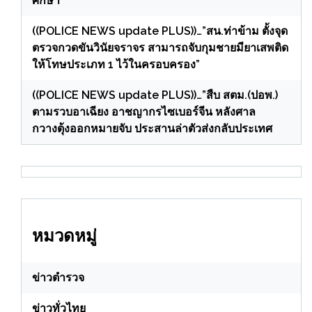
ศึกษา”
((POLICE NEWS update PLUS))…”สน.ท่าข้าม ตั้งจุด
ตรวจกวดขันวินัยจราจร สามารถจับกุมชายมียาเสพติด
ให้โทษประเภท 1 ไว้ในครอบครอง”
((POLICE NEWS update PLUS))…”สืบ สตม.(ปอพ.)
ตามรวบอาเฉียง อาชญากรไซเบอร์จีน หลังศาล
กวางตุ้งออกหมายจับ ประสานล่าตัวส่งกลับประเทศ
หมวดหมู่
ข่าวตำรวจ
ข่าวทั่วไทย