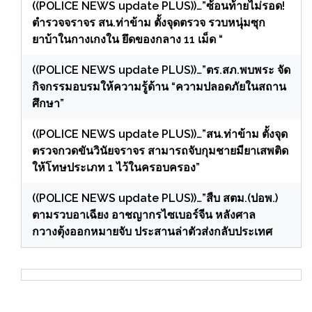
((POLICE NEWS update PLUS))…”ซ้อนท้ายไม่รอด!
ตำรวจจราจร สน.ท่าข้าม ตั้งจุดตรวจ รวบหนุ่มซุก
ยาบ้าในกางเกงใน ยึดของกลาง 11 เม็ด “
((POLICE NEWS update PLUS))…”ตร.สภ.พบพระ จัด
กิจกรรมอบรมให้ความรู้ด้าน “ความปลอดภัยในสถาน
ศึกษา”
((POLICE NEWS update PLUS))…”สน.ท่าข้าม ตั้งจุด
ตรวจกวดขันวินัยจราจร สามารถจับกุมชายมียาเสพติด
ให้โทษประเภท 1 ไว้ในครอบครอง”
((POLICE NEWS update PLUS))…”สืบ สตม.(ปอพ.)
ตามรวบอาเฉียง อาชญากรไซเบอร์จีน หลังศาล
กวางตุ้งออกหมายจับ ประสานล่าตัวส่งกลับประเทศ