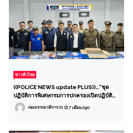
ข่าวทั่วไทย
((POLICE NEWS update PLUS))…”ชุด
ปฏิบัติการพิเศษกรมการปกครองเปิดปฏิบัติ
การ “Rose Garden รุกฆาตเซียนบ้านเอ็ง”
กองบรรณาธิการ 01
7 เดือน ago
จับบ่อนพนันในโรงแรมกลางเมืองโคราช รวบ
นักพนันพร้อมของกลางกว่า 1.3 ล้านบาท