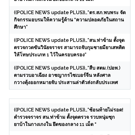
((POLICE NEWS update PLUS))…”ตร.สภ.พบพระ จัด
กิจกรรมอบรมให้ความรู้ด้าน “ความปลอดภัยในสถาน
ศึกษา”
((POLICE NEWS update PLUS))…”สน.ท่าข้าม ตั้งจุด
ตรวจกวดขันวินัยจราจร สามารถจับกุมชายมียาเสพติด
ให้โทษประเภท 1 ไว้ในครอบครอง”
((POLICE NEWS update PLUS))…”สืบ สตม.(ปอพ.)
ตามรวบอาเฉียง อาชญากรไซเบอร์จีน หลังศาล
กวางตุ้งออกหมายจับ ประสานล่าตัวส่งกลับประเทศ
((POLICE NEWS update PLUS))…”ซ้อนท้ายไม่รอด!
ตำรวจจราจร สน.ท่าข้าม ตั้งจุดตรวจ รวบหนุ่มซุก
ยาบ้าในกางเกงใน ยึดของกลาง 11 เม็ด “