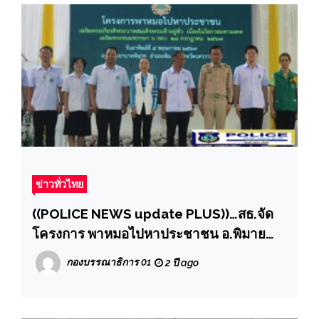
ข่าวทั่วไทย
((POLICE NEWS update PLUS))…สธ.จัด
โครงการ พาหมอไปหาประชาชน อ.พิมาย
จ.นครราชสีมาเนื่องในโอกาสมหามงคลเฉลิม
กองบรรณาธิการ 01
2 ปี ago
พระชนมพรรษา 6 รอบ 28 กรกฎาคม 2567