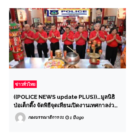
ข่าวทั่วไทย
((POLICE NEWS update PLUS))…มูลนิธิ
ป่อเต็กตึ๊ง จัดพิธีจุดเทียนเปิดงานเทศกาลง่วน
เซียว ประจำปี 2568 ณ ศาลเจ้าไต้ฮงกง
กองบรรณาธิการ 01
1 ปี ago
พลับพลาไชย กรุงเทพฯ