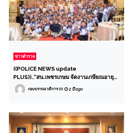
ข่าวตำรวจ
((POLICE NEWS update
PLUS))..”สน.เพชรเกษม จัดงานเกษียณอายุ
ราชการส่งพี่ๆ สู่ครอบครัว และจัดเลี้ยง
กองบรรณาธิการ 01
2 ปี ago
ขอบคุณข้าราชการตำรวจพร้อมครอบครัว
อย่างยิ่งใหญ่”