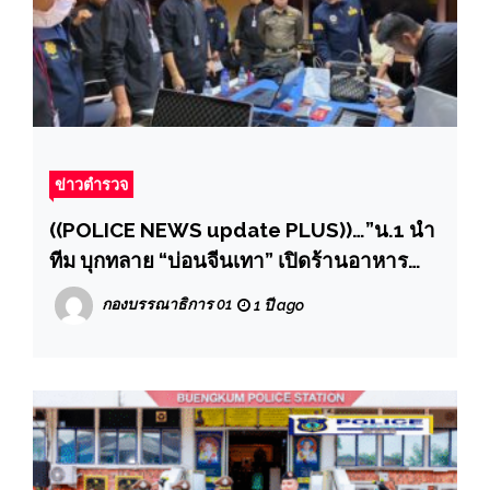
ข่าวตำรวจ
((POLICE NEWS update PLUS))…”น.1 นำ
ทีม บุกทลาย “บ่อนจีนเทา” เปิดร้านอาหาร
บังหน้าจ้างหญิงไทยดูแล ตรวจยึดเงินหลาย
กองบรรณาธิการ 01
1 ปี ago
สกุลรวมกว่า 6 ล้าน”