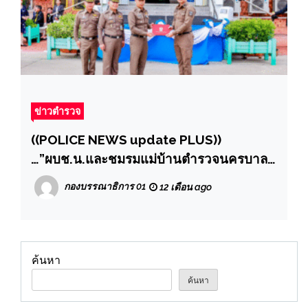
ข่าวตำรวจ
((POLICE NEWS update PLUS))
…”ผบช.น.และชมรมแม่บ้านตำรวจนครบาล,
คณะ กต.ตร.กทม. ร่วมกันมอบถุงยังชีพไข่ไก่
กองบรรณาธิการ 01
12 เดือน ago
ข้าวสาร และน้ำดื่ม แก่ข้าราชการตำรวจ
สน.บึงกุ่ม”
ค้นหา
ค้นหา