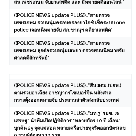
สน.เพชรเกษม จับยาเสพติด และ มีหมายคดีออนไลน์ ”
((POLICE NEWS update PLUS))…”สายตรวจ
เพชรเกษม รวบหนุ่มครอบครองยาไอซ์ เช็คระบบ one
police เจอหนีหมายจับ สภ.ขาณุฯ คดียาเสพติด“
((POLICE NEWS update PLUS))…”สายตรวจ
เพชรเกษม ลุยต่อรวบหนุ่มเสพยา ตรวจพบหนีหมายจับ
ศาลคดีลักทรัพย์“
((POLICE NEWS update PLUS))…”สืบ สตม.(ปอพ.)
ตามรวบอาเฉียง อาชญากรไซเบอร์จีน หลังศาล
กวางตุ้งออกหมายจับ ประสานล่าตัวส่งกลับประเทศ
((POLICE NEWS update PLUS))…”มท.3″รมช. เจ
เศรษฐ” นำทีมเปิดปฏิบัติการ “ทลายบัตร 10 ปี เถื่อน”
บุกค้น 25 จุดแม่สอด ทลายเครือข่ายทุจริตออกบัตรเลข
0 รวบผู้ต้องหา 17 ราย