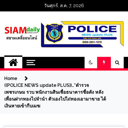
Skip
วันศุกร์, ส.ค. 7, 2026
to
content
สยามเดลี่ออนไลน์ 
SiamDailyOnline 
Home
policenewsupdatep
((POLICE NEWS update PLUS))…”ตำรวจ
เพชรเกษม รวบ พนักงานสินเชื่อธนาคารชื่อดัง หลัง
เพื่อนฝากทองไปจำนำ ตัวเองไปไถ่ทองเอามาขาย ได้
เงินหายเข้ากีบเมฆ