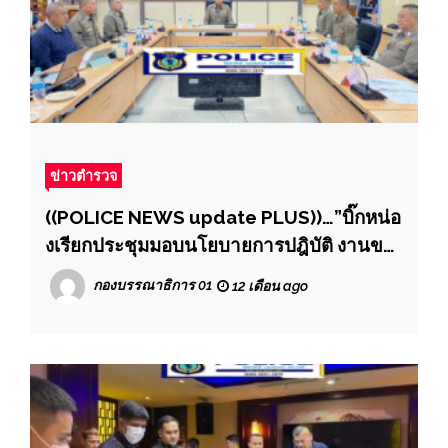
ข่าวตำรวจ
((POLICE NEWS update PLUS))…”บิ๊กหน่อ
งเรียกประชุมมอบนโยบายการปฎิบัติ งานของ
ตำรวจในสังกัด หลัง มารักษาราชการแทน
กองบรรณาธิการ 01
12 เดือน ago
ผบก.ภ.จว.ปทุมธานี “