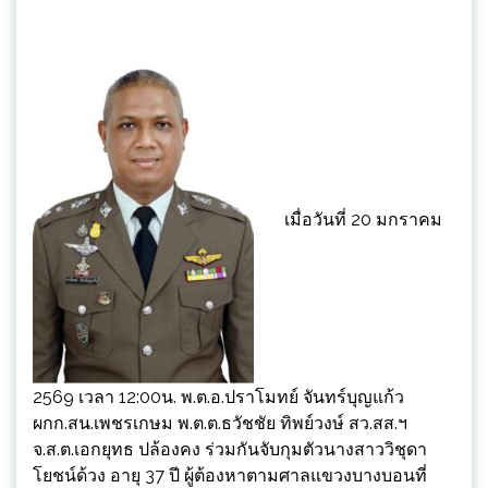
เมื่อวันที่ 20 มกราคม
2569 เวลา 12:00น. พ.ต.อ.ปราโมทย์ จันทร์บุญแก้ว
ผกก.สน.เพชรเกษม พ.ต.ต.ธวัชชัย ทิพย์วงษ์ สว.สส.ฯ
จ.ส.ต.เอกยุทธ ปล้องคง ร่วมกันจับกุมตัวนางสาววิชุดา
โยชน์ด้วง อายุ 37 ปี ผู้ต้องหาตามศาลแขวงบางบอนที่