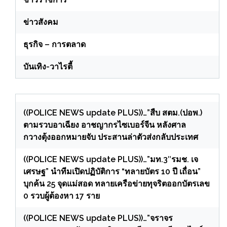
ข่าวสังคม
ธุรกิจ – การตลาด
บันเทิง-วาไรตี้
((POLICE NEWS update PLUS))…”สืบ สตม.(ปอพ.)
ตามรวบอาเฉียง อาชญากรไซเบอร์จีน หลังศาล
กวางตุ้งออกหมายจับ ประสานล่าตัวส่งกลับประเทศ
((POLICE NEWS update PLUS))…”มท.3″รมช. เจ
เศรษฐ” นำทีมเปิดปฏิบัติการ “ทลายบัตร 10 ปี เถื่อน”
บุกค้น 25 จุดแม่สอด ทลายเครือข่ายทุจริตออกบัตรเลข
0 รวบผู้ต้องหา 17 ราย
((POLICE NEWS update PLUS))…”จราจร