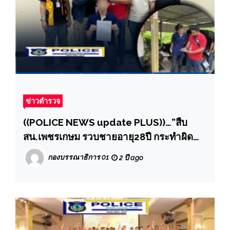
ข่าวตำรวจ
((POLICE NEWS update PLUS))…”สืบ
สน.เพชรเกษม รวบชายอายุ28ปี กระทำผิด
ฐาน “ลักทรัพย์ที่เป็นของนายจ้าง ”
กองบรรณาธิการ 01
2 ปี ago