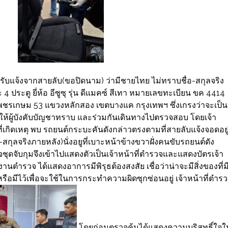
ด้รับแจ้งจากสายลับ(ขอปิดนาม) ว่ามีชายไทย ไม่ทราบชื่อ-สกุลจริง
ประตู ยี่ห้อ อีซูซุ รุ่น ดีแมคซ์ สีเทา หมายเลขทะเบียน ขค 4414
พชรเกษม 53 แขวงหลักสอง เขตบางแค กรุงเทพฯ ซึ่งเกรงว่าจะเป็น
ให้ผู้บังคับบัญชาทราบ และร่วมกันเดินทางไปตรวจสอบ โดยเจ้า
ี่เกิดเหตุ พบ รถยนต์กระบะคันดังกล่าวตรงตามที่สายลับแจ้งจอดอยู
สกุลจริงภายหลัง)นั่งอยูที่เบาะหน้าข้างขวาฝั่งคนขับรถยนต์ดัง
จชุดจับกุมจึงเข้าไปแสดงตัวเป็นเจ้าหน้าที่ตำรวจและแสดงบัตรเจ้า
งานตำรวจ ได้แสดงอาการมีพิรุธต้องสงสัย เชื่อว่าน่าจะมีสิ่งของที่ม
ือมีไว้เพื่อจะใช้ในการกระทำความผิดซุกซ่อนอยู่ เจ้าหน้าที่ตำร
โดยก่อนตรวจค้นได้แสดงความบริสุทธิ์ใจให