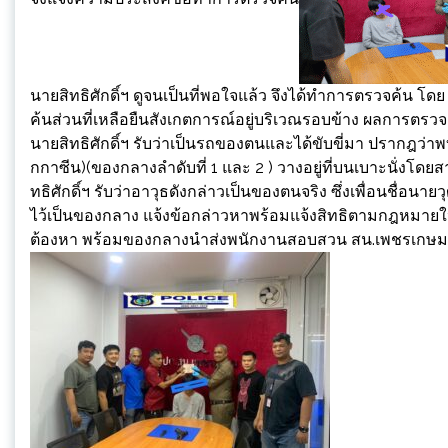
นายสิทธิศักดิ์ฯ ดูจนเป็นที่พอใจแล้ว จึงได้ทำการตรวจค้น โดย 
ค้นส่วนที่เหลือยืนสังเกตการณ์อยู่บริเวณรอบข้าง ผลการตรว
นายสิทธิศักดิ์ฯ รับว่าเป็นรถของตนและได้ขับขี่มา ปรากฎว่
กกาซีน)(ของกลางลำดับที่ 1 และ 2 ) วางอยู่ที่บนเบาะนั่งโ
ทธิศักดิ์ฯ รับว่าอาวุธดังกล่าวเป็นของตนจริง ซึ่งเพื่อนชื่อนาย
ไว้เป็นของกลาง แจ้งข้อกล่าวหาพร้อมแจ้งสิทธิตามกฎหมายให้ผ
ต้องหา พร้อมของกลางนำส่งพนักงานสอบสวน สน.เพชรเกษม 