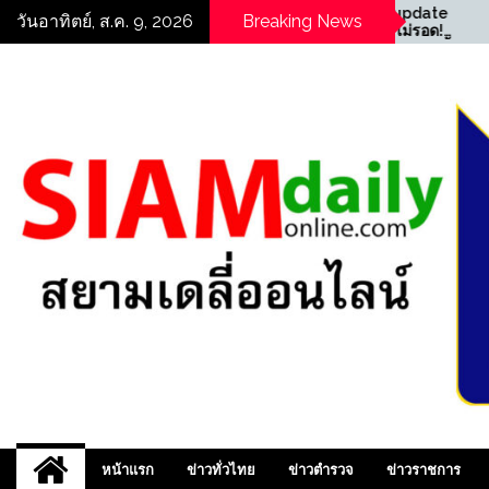
Skip
te
((POLICE NEWS update
(
วันอาทิตย์, ส.ค. 9, 2026
Breaking News
ร
PLUS))…”ซ้อนท้ายไม่รอด!
P
to
้าน
ตำรวจจราจร สน.ท่าข้าม ตั้ง
ต
content
ยู่
จุดตรวจ รวบหนุ่มซุกยาบ้า
จ
ในกางเกงใน ยึดของกลาง 11
ใ
เม็ด “
เ
สยามเดลี่ออนไลน์ ,
หน้าแรก
ข่าวทั่วไทย
ข่าวตำรวจ
ข่าวราชการ