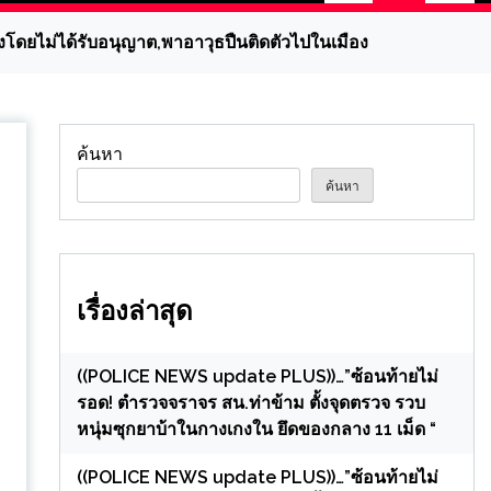
ยไม่ได้รับอนุญาต,พาอาวุธปืนติดตัวไปในเมือง
ค้นหา
ค้นหา
เรื่องล่าสุด
((POLICE NEWS update PLUS))…”ซ้อนท้ายไม่
รอด! ตำรวจจราจร สน.ท่าข้าม ตั้งจุดตรวจ รวบ
หนุ่มซุกยาบ้าในกางเกงใน ยึดของกลาง 11 เม็ด “
((POLICE NEWS update PLUS))…”ซ้อนท้ายไม่