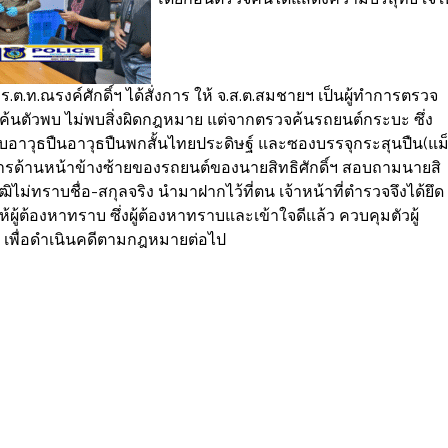
ร.ต.ท.ณรงค์ศักดิ์ฯ ได้สั่งการ ให้ จ.ส.ต.สมชายฯ เป็นผู้ทำการตรวจ
จค้นตัวพบ ไม่พบสิ่งผิดกฎหมาย แต่จากตรวจค้นรถยนต์กระบะ ซึ่ง
าพบอาวุธปืนอาวุธปืนพกสั้นไทยประดิษฐ์ และซองบรรจุกระสุนปืน(แม
ดยสารด้านหน้าข้างซ้ายของรถยนต์ของนายสิทธิศักดิ์ฯ สอบถามนายสิ
วุฒิไม่ทราบชื่อ-สกุลจริง นำมาฝากไว้ที่ตน เจ้าหน้าที่ตำรวจจึงได้ยึด
ู้ต้องหาทราบ ซึ่งผู้ต้องหาทราบและเข้าใจดีแล้ว ควบคุมตัวผู้
เพื่อดำเนินคดีตามกฎหมายต่อไป