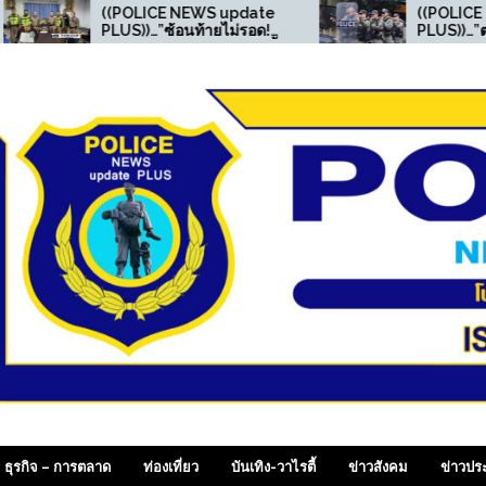
(POLICE NEWS update
((POLICE NEWS update
LUS))…”ซ้อนท้ายไม่รอด!
PLUS))…”ตร.สภ.พบพระ จัด
ำรวจจราจร สน.ท่าข้าม ตั้ง
กิจกรรมอบรมให้ความรู้ด้า
ุดตรวจ รวบหนุ่มซุกยาบ้า
“ความปลอดภัยในสถาน
นกางเกงใน ยึดของกลาง 11
ศึกษา”
ม็ด “
 SiamDailyOnline , p
ธุรกิจ – การตลาด
ท่องเที่ยว
บันเทิง-วาไรตี้
ข่าวสังคม
ข่าวปร