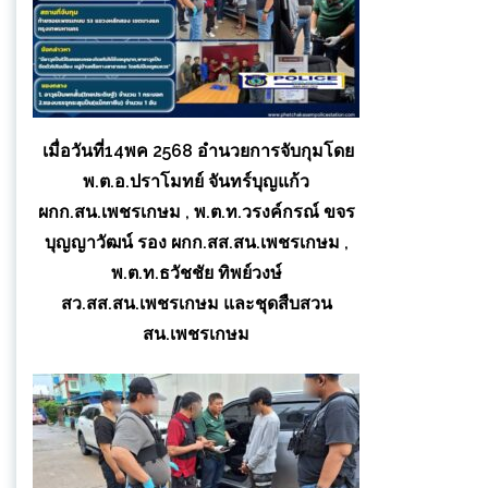
เมื่อวันที่14พค 2568 อำนวยการจับกุมโดย
พ.ต.อ.ปราโมทย์ จันทร์บุญแก้ว
ผกก.สน.เพชรเกษม , พ.ต.ท.วรงค์กรณ์ ขจร
บุญญาวัฒน์ รอง ผกก.สส.สน.เพชรเกษม ,
พ.ต.ท.ธวัชชัย ทิพย์วงษ์
สว.สส.สน.เพชรเกษม และชุดสืบสวน
สน.เพชรเกษม