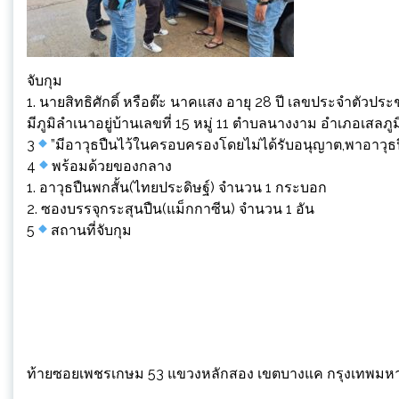
จับกุม
1. นายสิทธิศักดิ์ หรือต๊ะ นาคแสง อายุ 28 ปี เลขประจำตั
มีภูมิลำเนาอยู่บ้านเลขที่ 15 หมู่ 11 ตำบลนางงาม อำเภอเสลภูมิ
3
”มีอาวุธปืนไว้ในครอบครองโดยไม่ได้รับอนุญาต,พาอาวุธ
4
พร้อมด้วยของกลาง
1. อาวุธปืนพกสั้น(ไทยประดิษฐ์) จำนวน 1 กระบอก
2. ซองบรรจุกระสุนปืน(แม็กกาซีน) จำนวน 1 อัน
5
สถานที่จับกุม
ท้ายซอยเพชรเกษม 53 แขวงหลักสอง เขตบางแค กรุงเทพม