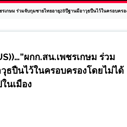
กษม ร่วมจับกุมชายไทยอายุ28ปีฐานมีอาวุธปืนไว้ในครอบครองโด
S))…”ผกก.สน.เพชรเกษม ร่วม
าวุธปืนไว้ในครอบครองโดยไม่ได้
ปในเมือง