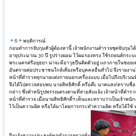
6
พฤติการณ์
ก่อนทำการจับกุมตัวผู้ต้องหานี้ เจ้าพนักงานตำรวจชุดจับกุมไ
อายุประมาณ 30 ปี รูปร่างผอม ไว้ผมรองทรง ใช้รถยนต์กระบะ 4 
พระนครศรีอยุธยา น่าจะมีอาวุธปืนติดตัวอยู่ แถวภายในซอยเ
อันตรายต่อประชาชนใกล้เคียงหรือบุคคลอื่นทั่วไป จึงรายงาน
หน้าที่ตำรวจทุกนายแต่งกายนอกเครื่องแบบ เมื่อไปถึงบริเวณท
จึงได้ไปตรวจสอบพบ นายสิทธิศักดิ์ หรือต๊ะ นาคแสง(ทราบชื่อ-
กล่าว ซึ่งตำหนิรูปพรรณตรงตามที่สายลับแจ้ง เจ้าหน้าที่ตำรว
หน้าที่ตำรวจ เมื่อนายสิทธิศักดิ์ฯ เห็นและทราบว่าเป็นเจ้าพนัก
ไว้เป็นความผิด หรือได้มาโดยการกระทำความผิด หรือได้ใช้ หร
จึงแจ้งความประสงค์ขอทำการตรวจค้น