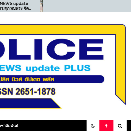
((POLICE NEWS update
((PO
PLUS))…”สน.ท่าข้าม ตั้งจุด
PLUS
น
ตรวจกวดขันวินัยจราจร
ตามร
สามารถจับกุมชายมียาเสพ
ไซเบอ
ติดให้โทษประเภท 1 ไว้ใน
ออกห
ครอบครอง”
ส่งก
olicenewsupdateplus
ะชาสัมพันธ์