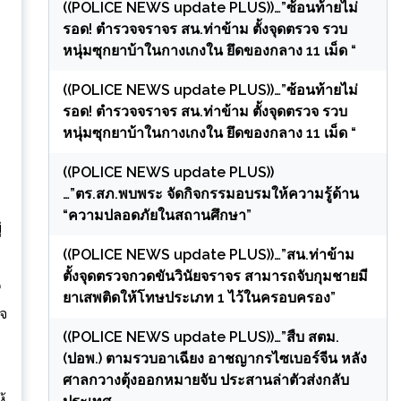
((POLICE NEWS update PLUS))…”ซ้อนท้ายไม่
รอด! ตำรวจจราจร สน.ท่าข้าม ตั้งจุดตรวจ รวบ
หนุ่มซุกยาบ้าในกางเกงใน ยึดของกลาง 11 เม็ด “
((POLICE NEWS update PLUS))…”ซ้อนท้ายไม่
รอด! ตำรวจจราจร สน.ท่าข้าม ตั้งจุดตรวจ รวบ
หนุ่มซุกยาบ้าในกางเกงใน ยึดของกลาง 11 เม็ด “
((POLICE NEWS update PLUS))
…”ตร.สภ.พบพระ จัดกิจกรรมอบรมให้ความรู้ด้าน
“ความปลอดภัยในสถานศึกษา”
่
((POLICE NEWS update PLUS))…”สน.ท่าข้าม
ตั้งจุดตรวจกวดขันวินัยจราจร สามารถจับกุมชายมี
ี
ยาเสพติดให้โทษประเภท 1 ไว้ในครอบครอง”
วจ
((POLICE NEWS update PLUS))…”สืบ สตม.
(ปอพ.) ตามรวบอาเฉียง อาชญากรไซเบอร์จีน หลัง
ศาลกวางตุ้งออกหมายจับ ประสานล่าตัวส่งกลับ
้